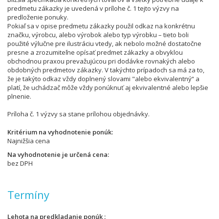
predmetu zákazky je uvedená v prílohe č. 1 tejto výzvy na
predloženie ponuky.
Pokiaľ sa v opise predmetu zákazky použil odkaz na konkrétnu
značku, výrobcu, alebo výrobok alebo typ výrobku – tieto boli
použité výlučne pre ilustráciu vtedy, ak nebolo možné dostatočne
presne a zrozumiteľne opísať predmet zákazky a obvyklou
obchodnou praxou prevažujúcou pri dodávke rovnakých alebo
obdobných predmetov zákazky. V takýchto prípadoch sa má za to,
že je takýto odkaz vždy doplnený slovami "alebo ekvivalentný“ a
platí, že uchádzač môže vždy ponúknuť aj ekvivalentné alebo lepšie
plnenie.
Príloha č. 1 výzvy sa stane prílohou objednávky.
Kritérium na vyhodnotenie ponúk
Najnižšia cena
Na vyhodnotenie je určená cena
bez DPH
Termíny
Lehota na predkladanie ponúk