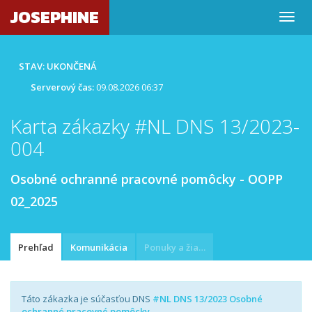
JOSEPHINE
STAV: UKONČENÁ
Serverový čas:
09.08.2026 06:37
Karta zákazky #NL DNS 13/2023-
004
Osobné ochranné pracovné pomôcky - OOPP
02_2025
Prehľad
Komunikácia
Ponuky a žiadosti
Táto zákazka je súčasťou DNS
#NL DNS 13/2023 Osobné
ochranné pracovné pomôcky