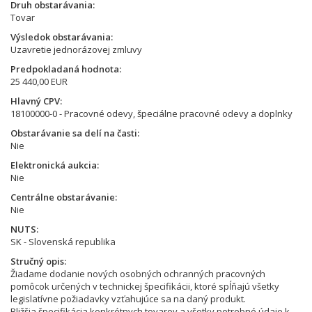
Druh obstarávania
Tovar
Výsledok obstarávania
Uzavretie jednorázovej zmluvy
Predpokladaná hodnota
25 440,00 EUR
Hlavný CPV
18100000-0 - Pracovné odevy, špeciálne pracovné odevy a doplnky
Obstarávanie sa delí na časti
Nie
Elektronická aukcia
Nie
Centrálne obstarávanie
Nie
NUTS
SK - Slovenská republika
Stručný opis
Žiadame dodanie nových osobných ochranných pracovných
pomôcok určených v technickej špecifikácii, ktoré spĺňajú všetky
legislatívne požiadavky vzťahujúce sa na daný produkt.
Bližšia špecifikácia konkrétnych tovarov a všetky potrebné údaje k