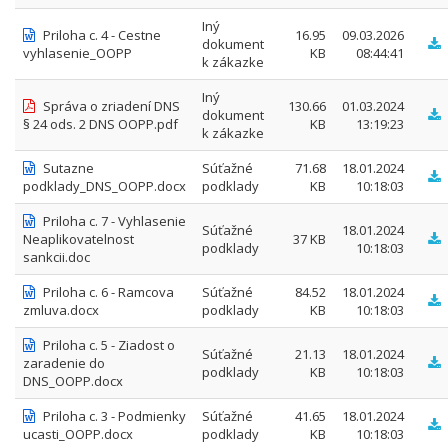
Iný
Priloha c. 4 - Cestne
16.95
09.03.2026
dokument
vyhlasenie_OOPP
KB
08:44:41
k zákazke
Iný
Správa o zriadení DNS
130.66
01.03.2024
dokument
§ 24 ods. 2 DNS OOPP.pdf
KB
13:19:23
k zákazke
Sutazne
Súťažné
71.68
18.01.2024
podklady_DNS_OOPP.docx
podklady
KB
10:18:03
Priloha c. 7 - Vyhlasenie
Súťažné
18.01.2024
Neaplikovatelnost
37 KB
podklady
10:18:03
sankcii.doc
Priloha c. 6 - Ramcova
Súťažné
84.52
18.01.2024
zmluva.docx
podklady
KB
10:18:03
Priloha c. 5 - Ziadost o
Súťažné
21.13
18.01.2024
zaradenie do
podklady
KB
10:18:03
DNS_OOPP.docx
Priloha c. 3 - Podmienky
Súťažné
41.65
18.01.2024
ucasti_OOPP.docx
podklady
KB
10:18:03