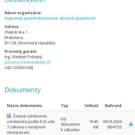
Názov organizácie
Dopravný podnik Bratislava, akciová spoločnosť
Adresa
Olejkárska 1
Bratislava
811 09, Slovenská republika
Procesný garant
Ing. Vladimír Pokojný
pokojny.vladimir@dpb.sk
+421 259501268
Dokumenty
Názov dokumentu
Typ
Veľkosť
Nahrané
Čestné vyhlásenie
Iný
uchádzača podľa § 32 ods.
19.45
09.03.2026
dokument
7 zákona o verejnom
KB
08:47:52
k zákazke
obstarávaní