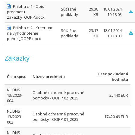
Priloha c. 1 - Opis
Súťažné
29.38
18.01.2024
predmetu
podklady
KB
10:18:03
zakazky_OOPP.docx
Priloha c. 2 - Kriterium
Súťažné
23.17
18.01.2024
na vyhodnotenie
podklady
KB
10:18:03
ponuk_OOPP.docx
Zákazky
Predpokladaná
Číslo spisu
Názov predmetu
hodnota
NL DNS
Osobné ochranné pracovné
13/2023-
25440 EUR
pomôcky - OOPP 02_2025
004
NL DNS
Osobné ochranné pracovné
13/2023-
17420.49 EUR
pomôcky - OOPP 01_2025
002
NL DNS