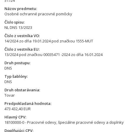
51724
Názov predmetu
Osobné ochranné pracovné pomôcky
Číslo spisu
NL DNS 13/2023
Číslo z vestníka VO
14/2024 zo dňa 19.01.2024 pod značkou 1555-MUT
Číslo z vestníka EU
13/2024 pod značkou 00035471 -2024 zo dňa 16.01.2024
Druh postupu
DNS
Typ šablóny
DNS
Druh obstarávania
Tovar
Predpokladaná hodnota
473 432,40 EUR
Hlavný CPV
18100000-0 - Pracovné odevy, špeciálne pracovné odevy a doplnky
Doplňujúci CPV