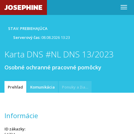
JOSEPHINE
STAV: PREBIEHAJÚCA
Serverový čas:
08.08.2026 13:23
Karta DNS #NL DNS 13/2023
Osobné ochranné pracovné pomôcky
Prehľad
Komunikácia
Ponuky a žiadosti
Informácie
ID zákazky