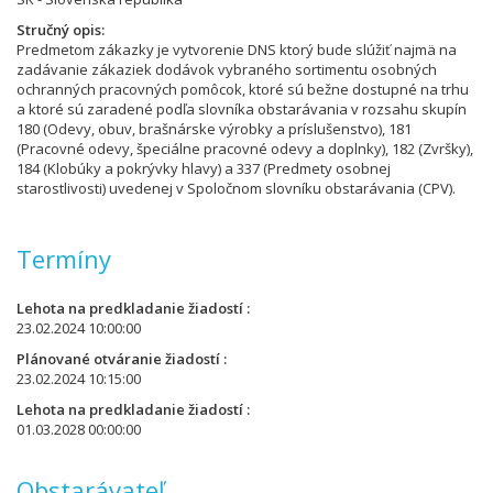
Stručný opis
Predmetom zákazky je vytvorenie DNS ktorý bude slúžiť najmä na
zadávanie zákaziek dodávok vybraného sortimentu osobných
ochranných pracovných pomôcok, ktoré sú bežne dostupné na trhu
a ktoré sú zaradené podľa slovníka obstarávania v rozsahu skupín
180 (Odevy, obuv, brašnárske výrobky a príslušenstvo), 181
(Pracovné odevy, špeciálne pracovné odevy a doplnky), 182 (Zvršky),
184 (Klobúky a pokrývky hlavy) a 337 (Predmety osobnej
starostlivosti) uvedenej v Spoločnom slovníku obstarávania (CPV).
Termíny
Lehota na predkladanie žiadostí
23.02.2024 10:00:00
Plánované otváranie žiadostí
23.02.2024 10:15:00
Lehota na predkladanie žiadostí
01.03.2028 00:00:00
Obstarávateľ