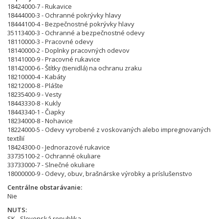
18424000-7 - Rukavice
18444000-3 - Ochranné pokrývky hlavy
18444100-4 - Bezpečnostné pokrývky hlavy
35113400-3 - Ochranné a bezpečnostné odevy
18110000-3 - Pracovné odevy
18140000-2 - Doplnky pracovných odevov
18141000-9 - Pracovné rukavice
18142000-6 - Štítky (tienidlá) na ochranu zraku
18210000-4 - Kabáty
18212000-8 - Plášte
18235400-9 - Vesty
18443330-8 - Kukly
18443340-1 - Čiapky
18234000-8 - Nohavice
18224000-5 - Odevy vyrobené z voskovaných alebo impregnovaných
textílií
18424300-0 - Jednorazové rukavice
33735100-2 - Ochranné okuliare
33733000-7 - Slnečné okuliare
18000000-9 - Odevy, obuv, brašnárske výrobky a príslušenstvo
Centrálne obstarávanie
Nie
NUTS
SK - Slovenská republika