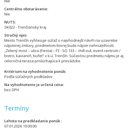
Nie
Centrálne obstarávanie
Nie
NUTS
SK022 - Trenčiansky kraj
Stručný opis
Mesto Trenčín vyhlasuje súťaž o najvhodnejší návrh na uzavretie
nájomnej zmluvy, predmetom ktorej bude nájom nehnuteľnosti:
„Zelený most – ulica (Fiesta) – F3 - SO 133 – chill-out, event centrum /
bistro, kaviareň, bufet“ v k.ú. Trenčín. Súčasťou predmetu nájmu je aj
celoročná terasa prislúchajúca k prevádzke.
Kritérium na vyhodnotenie ponúk
Podľa súťažných podkladov
Na vyhodnotenie je určená cena
bez DPH
Termíny
Lehota na predkladanie ponúk
07.01.2026 10:00:00