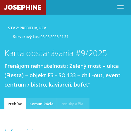
JOSEPHINE
STAV: PREBIEHAJÚCA
Serverový čas:
08.08.2026 21:31
Karta obstarávania #9/2025
Prenájom nehnuteľnosti: Zelený most – ulica
(Fiesta) – objekt F3 - SO 133 – chill-out, event
centrum / bistro, kaviareň, bufet“
Prehľad
Komunikácia
Ponuky a žiadosti