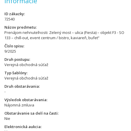
Informácie
ID zákazky
72540
Názov predmetu
Prenájom nehnuteľnosti: Zelený most – ulica (Fiesta) – objekt F3 - SO
133 – chill-out, event centrum / bistro, kaviareň, bufet“
Číslo spisu
9/2025
Druh postupu
Verejná obchodná súťaž
Typ šablóny
Verejná obchodná súťaž
Druh obstarávania
-
Výsledok obstarávania
Nájomná zmluva
Obstarávanie sa delí na časti
Nie
Elektronická aukcia