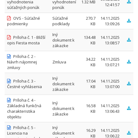
vyhodnotenia
vyhodnotení
1.32 MB
12:41:57
súťažných ponúk
ponúk
OVS - Súťažné
Súťažné
270.7
14.11.2025
podmienky
podklady
KB
13:09:26
Iný
Príloha č. 1 - Bližší
134.48
14.11.2025
dokument k
opis Fiesta mosta
KB
13:08:57
zákazke
Príloha č. 2 -
34.22
14.11.2025
Návrh nájomnej
Zmluva
KB
13:07:21
zmluvy
Iný
Príloha č. 3 -
17.04
14.11.2025
dokument k
Čestné vyhlásenia
KB
13:07:00
zákazke
Príloha č. 4 -
Iný
Základná funkčná
16.58
14.11.2025
dokument k
charakteristika
KB
13:06:43
zákazke
objektu
Príloha č. 5 -
Iný
16.29
14.11.2025
Licencia na
dokument k
KB
13:06:22