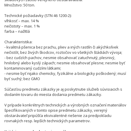
Množstvo: 50 ton.
Technické požiadavky (STN 46 1200-2):
vlhkosť – max. 14 %
nečistoty – max. 1 %
farba – nažltlá
Charakteristika:
- kvalitná pšenica bez prachu, pliev a iných rastlín či akýchkoľvek
nečistôt, bez živých škodcov, roztočov vo všetkých štádiách vývoja;
- bez cudzích pachov, nesmie obsahovať zatuchnutý, plesnivý,
hnilobný alebo kyslý zápach; nesmie obsahovať plesne; nesmie byť
kontaminovaný cudzími látkami;
- nesmie byť nijako chemicky, fyzikálne a biologicky poškodený; musí
byť suchý; bez GMO
Súčasťou predmetu zákazky je aj poskytnutie služieb súvisiacich s
dodaním tovaru do miesta dodania predmetu zákazky.
V prípade konkrétnych technických a výrobných označení materiálov
špecifikovaných v tomto opise predmetu zákazky, verejný
obstarávateľ pripúšťa ekvivalentné riešenie za predpokladu
rovnakých resp. lepších technických parametrov.