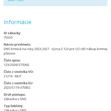
Informácie
ID zákazky
75550
Názov predmetu
DNS Krmivá na roky 2023-2027 - výzva č.123 pre OZ Ulič nákup krmnej
pšenice
Číslo spisu
123/2026/37/DNS
Číslo z vestníka VO
21219 - MUT
Číslo z vestníka EU
2023/S119-375852
Druh postupu
Zákazka v DNS
Typ šablóny
Zákazka v DNS