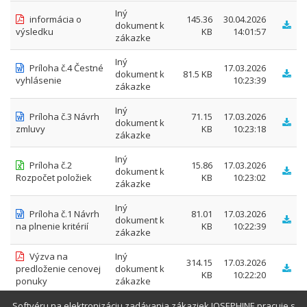
Iný
informácia o
145.36
30.04.2026
dokument k
výsledku
KB
14:01:57
zákazke
Iný
Príloha č.4 Čestné
17.03.2026
dokument k
81.5 KB
vyhlásenie
10:23:39
zákazke
Iný
Príloha č.3 Návrh
71.15
17.03.2026
dokument k
zmluvy
KB
10:23:18
zákazke
Iný
Príloha č.2
15.86
17.03.2026
dokument k
Rozpočet položiek
KB
10:23:02
zákazke
Iný
Príloha č.1 Návrh
81.01
17.03.2026
dokument k
na plnenie kritérií
KB
10:22:39
zákazke
Výzva na
Iný
314.15
17.03.2026
predloženie cenovej
dokument k
KB
10:22:20
ponuky
zákazke
Softvéru na elektronizáciu zadávania zákaziek JOSEPHINE pracuje s