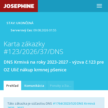
JOSEPHINE
STAV: UKONČENÁ
Serverový čas:
09.08.2026 01:55
Karta zákazky
#123/2026/37/DNS
DNS Krmivá na roky 2023-2027 - výzva č.123 pre
OZ Ulič nákup krmnej pšenice
Prehľad
Komunikácia
Ponuky a žiadosti
Táto zákazka je súčasťou DNS
#1764/2023/520 DNS Krmivá
2023 - 2027