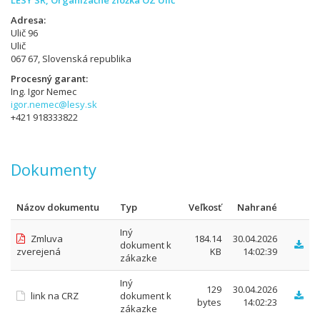
LESY SR, Organizačné zložka OZ Ulič
Adresa
Ulič 96
Ulič
067 67, Slovenská republika
Procesný garant
Ing. Igor Nemec
igor.nemec@lesy.sk
+421 918333822
Dokumenty
Názov dokumentu
Typ
Veľkosť
Nahrané
Iný
Zmluva
184.14
30.04.2026
dokument k
zverejená
KB
14:02:39
zákazke
Iný
129
30.04.2026
link na CRZ
dokument k
bytes
14:02:23
zákazke