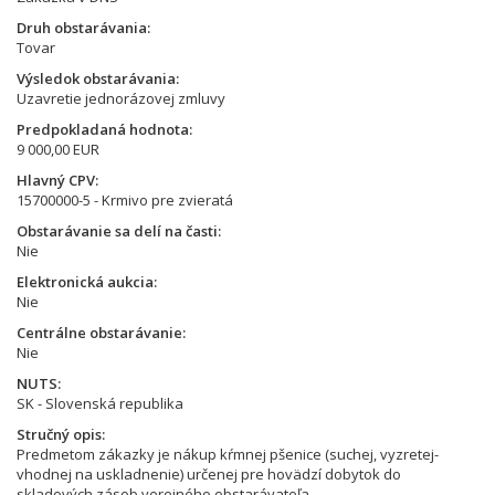
Druh obstarávania
Tovar
Výsledok obstarávania
Uzavretie jednorázovej zmluvy
Predpokladaná hodnota
9 000,00 EUR
Hlavný CPV
15700000-5 - Krmivo pre zvieratá
Obstarávanie sa delí na časti
Nie
Elektronická aukcia
Nie
Centrálne obstarávanie
Nie
NUTS
SK - Slovenská republika
Stručný opis
Predmetom zákazky je nákup kŕmnej pšenice (suchej, vyzretej-
vhodnej na uskladnenie) určenej pre hovädzí dobytok do
skladových zásob verejného obstarávateľa.