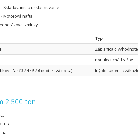
 - Skladovanie a uskladňovanie
 - Motorová nafta
jednorázovej zmluvy
Typ
i
Zápisnica o vyhodnot
Ponuky uchádzačov
v - časť 3 / 4 / 5 / 6 (motorová nafta)
Iný dokument k zákaz
em 2 500 ton
úca
0 EUR
cena