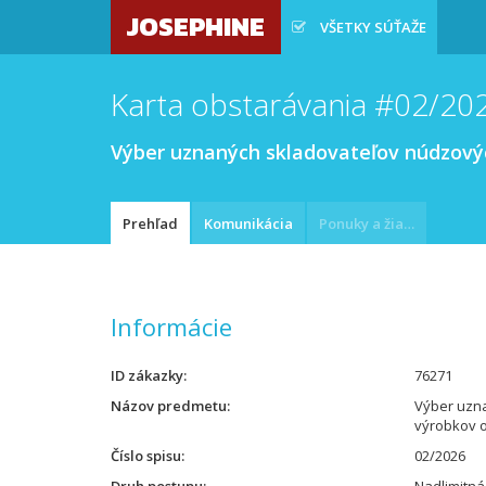
JOSEPHINE
VŠETKY SÚŤAŽE
Karta obstarávania #02/20
Výber uznaných skladovateľov núdzovýc
Prehľad
Komunikácia
Ponuky a žiadosti
Informácie
ID zákazky
76271
Názov predmetu
Výber uzn
výrobkov o
Číslo spisu
02/2026