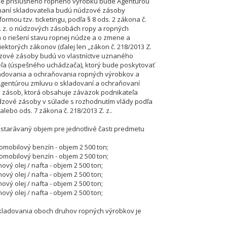
ie príslušného ropného výrobku bude Agentúrou
znaní skladovatelia budú núdzové zásoby
ormou tzv. ticketingu, podľa § 8 ods. 2 zákona č.
. z. o núdzových zásobách ropy a ropných
 o riešení stavu ropnej núdze a o zmene a
iektorých zákonov (ďalej len „zákon č. 218/2013 Z.
 núdzové zásoby budú vo vlastníctve uznaného
ľa (úspešného uchádzača), ktorý bude poskytovať
adovania a ochraňovania ropných výrobkov a
Agentúrou zmluvu o skladovaní a ochraňovaní
 zásob, ktorá obsahuje záväzok podnikateľa
dzové zásoby v súlade s rozhodnutím vlády podľa
 alebo ods. 7 zákona č. 218/2013 Z. z..
starávaný objem pre jednotlivé časti predmetu
tomobilový benzín - objem 2 500 ton;
tomobilový benzín - objem 2 500 ton;
nový olej / nafta - objem 2 500 ton;
nový olej / nafta - objem 2 500 ton;
nový olej / nafta - objem 2 500 ton;
nový olej / nafta - objem 2 500 ton;
kladovania oboch druhov ropných výrobkov je