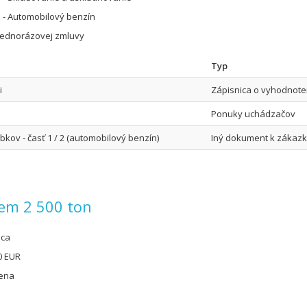
 - Automobilový benzín
jednorázovej zmluvy
Typ
i
Zápisnica o vyhodnote
Ponuky uchádzačov
ov - časť 1 / 2 (automobilový benzín)
Iný dokument k zákaz
jem 2 500 ton
úca
0 EUR
cena