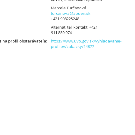
Marcela Turčanová
turcanova@apuen.sk
+421 908225248
Alternat. tel. kontakt: +421
911 889 974
 na profil obstarávateľa
https://www.uvo.gov.sk/vyhladavanie-
profilov/zakazky/14877