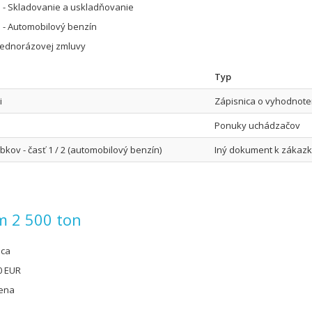
 - Skladovanie a uskladňovanie
 - Automobilový benzín
jednorázovej zmluvy
Typ
i
Zápisnica o vyhodnote
Ponuky uchádzačov
ov - časť 1 / 2 (automobilový benzín)
Iný dokument k zákaz
em 2 500 ton
úca
0 EUR
cena