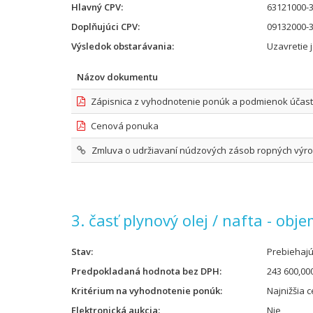
Hlavný CPV
63121000-3
Doplňujúci CPV
09132000-3
Výsledok obstarávania
Uzavretie 
Názov dokumentu
Zápisnica z vyhodnotenie ponúk a podmienok účast
Cenová ponuka
Zmluva o udržiavaní núdzových zásob ropných výrobk
3. časť plynový olej / nafta - obj
Stav
Prebiehaj
Predpokladaná hodnota bez DPH
243 600,00
Kritérium na vyhodnotenie ponúk
Najnižšia 
Elektronická aukcia
Nie