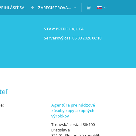
PRIHLÁSIŤ SA
ZAREGISTROVAŤ SA
STAV: PREBIEHAJÚCA
Serverový čas:
06.08.2026 06:10
teľ
ie
Agentúra pre núdzové
zásoby ropy a ropných
výrobkov
Trnavská cesta 486/100
Bratislava
821 01, Slovenská republika