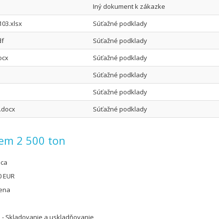
Iný dokument k zákazke
103.xlsx
Súťažné podklady
df
Súťažné podklady
ocx
Súťažné podklady
Súťažné podklady
Súťažné podklady
.docx
Súťažné podklady
jem 2 500 ton
úca
0 EUR
cena
 - Skladovanie a uskladňovanie