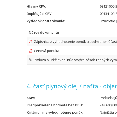
Hlavný CPV
63121000-3
Doplňujúci CPV
09134100-8
Výsledok obstarávania
Uzavretie 
Názov dokumentu
Zápisnica z vyhodnotenie ponúk a podmienok účast
Cenová ponuka
Zmluva o udržiavaní núdzových zásob ropných výrobko
4. časť plynový olej / nafta - obj
Stav
Prebiehaj
Predpokladaná hodnota bez DPH
243 600,00
Kritérium na vyhodnotenie ponúk
Najnižšia 