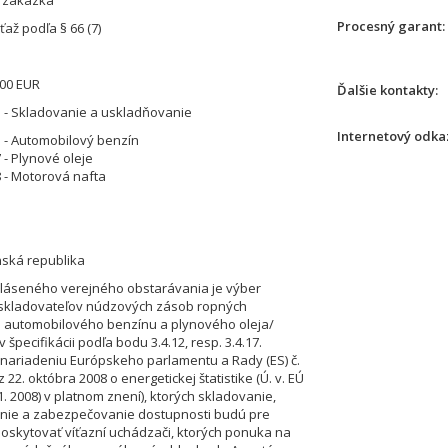
á zákazka
Procesný garant
až podľa § 66 (7)
000 EUR
Ďalšie kontakty
 - Skladovanie a uskladňovanie
Internetový odkaz
 - Automobilový benzín
 - Plynové oleje
 - Motorová nafta
nská republika
láseného verejného obstarávania je výber
skladovateľov núdzových zásob ropných
 automobilového benzínu a plynového oleja/
 v špecifikácii podľa bodu 3.4.12, resp. 3.4.17.
k nariadeniu Európskeho parlamentu a Rady (ES) č.
 22. októbra 2008 o energetickej štatistike (Ú. v. EÚ
11. 2008) v platnom znení), ktorých skladovanie,
nie a zabezpečovanie dostupnosti budú pre
oskytovať víťazní uchádzači, ktorých ponuka na