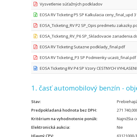
Vysvetlenie súťažných podkladov
EOSA RV Ticketing P5 SP Kalkulacia ceny_final_upd 3
EOSA_Ticketing_RV P2 SP_Opis predmetu zakazky.p
EOSA_Ticketing_RV_P6 SP_Skladovacie zariadenia.d
EOSA RV Ticketing Sutazne podklady_final.pdf
EOSA RV Ticketing_P3 SP Podmienky ucasti_final.pdf
EOSA Ticketing RV P4 SP Vzory CESTNYCH VYHLASENI
1. časť automobilový benzín - ob
Stav
Prebiehaj
Predpokladaná hodnota bez DPH
271 740,00
Kritérium na vyhodnotenie ponúk
Najnižšia 
Elektronická aukcia
Nie
Hlavný CPV
63121000-3