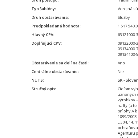
Druh postupu
Nadlimitn
Typ šablóny
Verejná súť
Druh obstarávania
Služby
Predpokladaná hodnota
1 517 540,
Hlavný CPV
63121000-3
Doplňujúci CPV
09132000-3
09134000-7
09134100-8
Obstarávanie sa delí na časti
Áno
Centrálne obstarávanie
Nie
NUTS
SK - Slove
Stručný opis
Cieľom vyh
uznaných 
výrobkov –
nafty (a to
prílohy A 
1099/2008 z
L 304, 14. 
ochraňova
Agentúru p