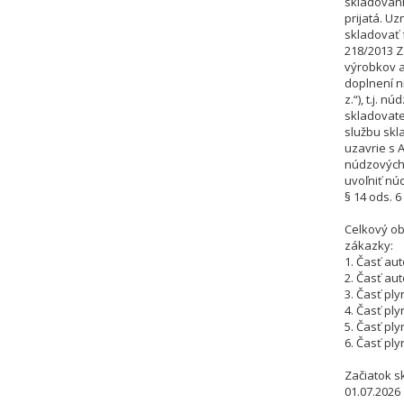
skladovan
prijatá. U
skladovať f
218/2013 Z
výrobkov a
doplnení n
z.“), t.j.
skladovate
službu skl
uzavrie s 
núdzových
uvoľniť nú
§ 14 ods. 6
Celkový ob
zákazky:
1. Časť au
2. Časť au
3. Časť ply
4. Časť ply
5. Časť ply
6. Časť ply
Začiatok s
01.07.2026