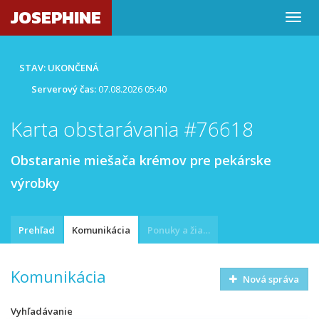
JOSEPHINE
STAV: UKONČENÁ
Serverový čas:
07.08.2026 05:40
Karta obstarávania #76618
Obstaranie miešača krémov pre pekárske
výrobky
Prehľad
Komunikácia
Ponuky a žiadosti
Komunikácia
Nová správa
Vyhľadávanie