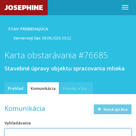
JOSEPHINE
STAV: PREBIEHAJÚCA
Serverový čas:
08.08.2026 20:22
Karta obstarávania #76685
Stavebné úpravy objektu spracovania mlieka
Prehľad
Komunikácia
Ponuky a žiadosti
Komunikácia
Nová správa
Vyhľadávanie