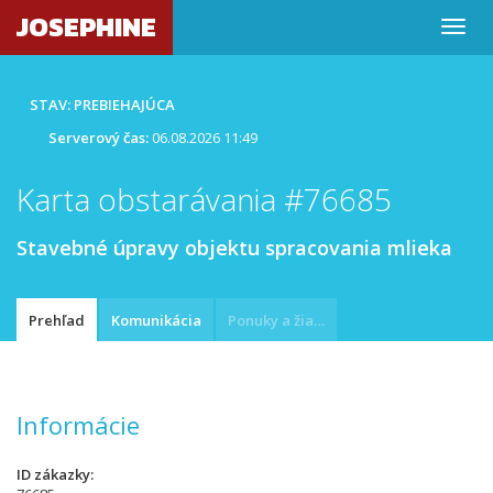
JOSEPHINE
STAV: PREBIEHAJÚCA
Serverový čas:
06.08.2026 11:49
Karta obstarávania #76685
Stavebné úpravy objektu spracovania mlieka
Prehľad
Komunikácia
Ponuky a žiadosti
Informácie
ID zákazky