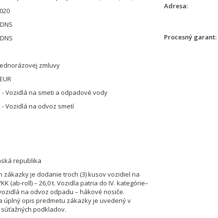
Adresa
020
 DNS
Procesný garant
 DNS
jednorázovej zmluvy
 EUR
 - Vozidlá na smeti a odpadové vody
 - Vozidlá na odvoz smetí
nská republika
zákazky je dodanie troch (3) kusov vozidiel na
K (ab-roll) – 26,0 t. Vozidla patria do IV. kategórie–
ozidlá na odvoz odpadu – hákové nosiče.
 úplný opis predmetu zákazky je uvedený v
 1 súťažných podkladov.