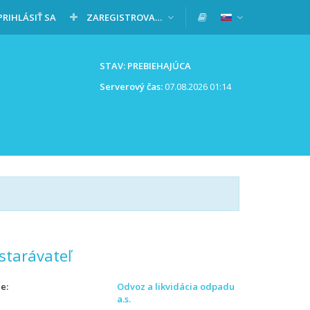
PRIHLÁSIŤ SA
ZAREGISTROVAŤ SA
STAV: PREBIEHAJÚCA
Serverový čas:
07.08.2026 01:14
starávateľ
ie
Odvoz a likvidácia odpadu
a.s.