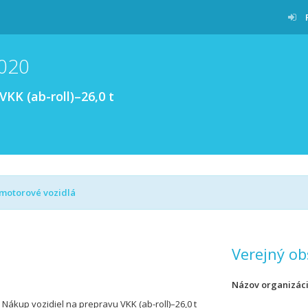
020
VKK (ab-roll)–26,0 t
motorové vozidlá
Verejný ob
Názov organizác
 Nákup vozidiel na prepravu VKK (ab-roll)–26,0 t