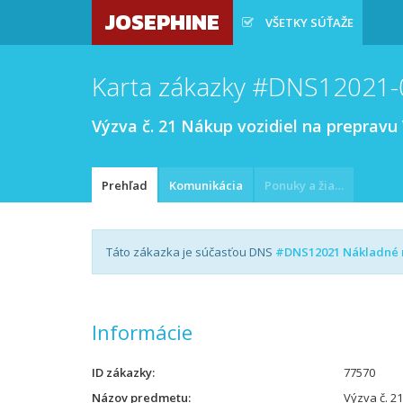
JOSEPHINE
VŠETKY SÚŤAŽE
Karta zákazky #DNS12021-
Výzva č. 21 Nákup vozidiel na prepravu 
Prehľad
Komunikácia
Ponuky a žiadosti
Táto zákazka je súčasťou DNS
#DNS12021 Nákladné 
Informácie
ID zákazky
77570
Názov predmetu
Výzva č. 21