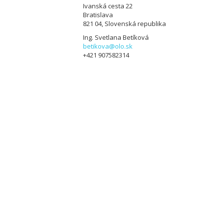
Ivanská cesta 22
Bratislava
821 04, Slovenská republika
Ing. Svetlana Betíková
betikova@olo.sk
+421 907582314