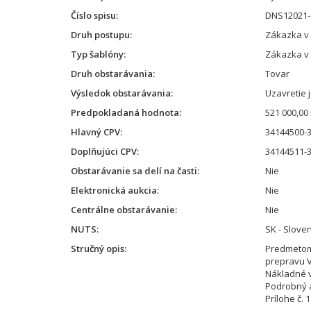
Číslo spisu
DNS12021-
Druh postupu
Zákazka v
Typ šablóny
Zákazka v
Druh obstarávania
Tovar
Výsledok obstarávania
Uzavretie 
Predpokladaná hodnota
521 000,00
Hlavný CPV
34144500-3
Doplňujúci CPV
34144511-3
Obstarávanie sa delí na časti
Nie
Elektronická aukcia
Nie
Centrálne obstarávanie
Nie
NUTS
SK - Slove
Stručný opis
Predmetom 
prepravu VK
Nákladné v
Podrobný a
Prílohe č.