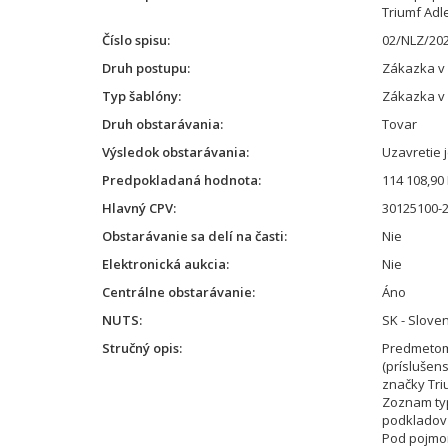
Triumf Adle
Číslo spisu
02/NLZ/202
Druh postupu
Zákazka v
Typ šablóny
Zákazka v
Druh obstarávania
Tovar
Výsledok obstarávania
Uzavretie 
Predpokladaná hodnota
114 108,90
Hlavný CPV
30125100-2
Obstarávanie sa delí na časti
Nie
Elektronická aukcia
Nie
Centrálne obstarávanie
Áno
NUTS
SK - Slove
Stručný opis
Predmetom
(príslušen
značky Tri
Zoznam typo
podkladov
Pod pojmom