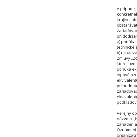
V prípade,
konkrétneh
krajinu, o
obstarávat
zariaďovací
pri dodrža
a) ponúkan
technické 
b) uchádza
Zmluvy „Zo
ktorej uve
ponúka ekv
typové oz
ekvivalent
pri hodnot
zariaďovac
ekvivalent
podkladov
Verejný ob
názvom: „N
zariadenia
Oznámení o
organizačn