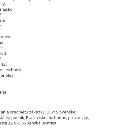
aty
unajsko
č
žie
r
hronie
na
er
chod
š
rlat
nej techniky
menoles
cena
ania predmetu zákazky: LESY Slovenskej
 štátny podnik, Pracovisko obchodnej prevádzky,
esta 33, 975 66 Banská Bystrica