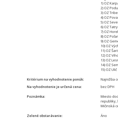
1) OZ Karp
2) OZ Pod
3) OZ Tribe
4) OZ Pova
5) OZ Seve
6) OZ Tatry
7) OZ Hore
8) OZ Poľa
9) OZ Gem
10) OZ Vý
11) OZ Šari
12) OZ Viho
13) OZ Les
14) OZ Se
15) OZ Ulič
Kritérium na vyhodnotenie ponúk
Najnižšia 
Na vyhodnotenie je určená cena
bez DPH
Poznámka
Miesto dod
republiky,
Mičinská c
Zelené obstarávanie
Áno