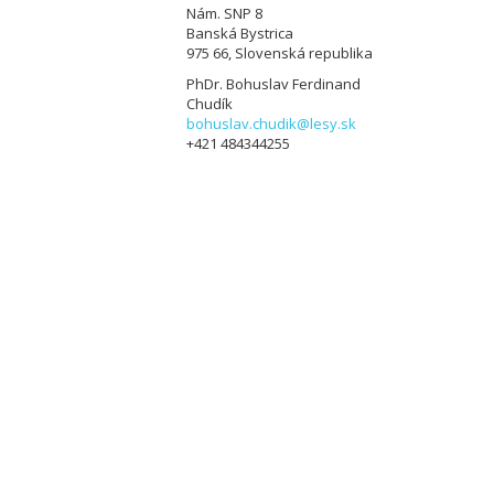
Nám. SNP 8
Banská Bystrica
975 66, Slovenská republika
PhDr. Bohuslav Ferdinand
Chudík
bohuslav.chudik@lesy.sk
+421 484344255