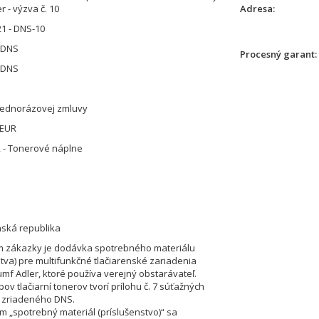
r - výzva č. 10
Adresa
1 - DNS-10
 DNS
Procesný garant
 DNS
jednorázovej zmluvy
 EUR
 - Tonerové náplne
nská republika
 zákazky je dodávka spotrebného materiálu
stva) pre multifunkčné tlačiarenské zariadenia
umf Adler, ktoré používa verejný obstarávateľ.
v tlačiarní tonerov tvorí prílohu č. 7 súťažných
 zriadeného DNS.
 „spotrebný materiál (príslušenstvo)“ sa