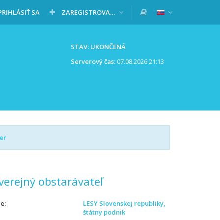
PRIHLÁSIŤ SA
ZAREGISTROVAŤ SA
STAV: UKONČENÁ
Serverový čas:
07.08.2026 21:13
er
verejný obstarávateľ
ie
LESY Slovenskej republiky,
štátny podnik