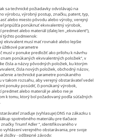
 ak sa technické požiadavky odvolávajú na
o výrobcu, výrobný postup, značku, patent, typ,
blasť alebo miesto pôvodu alebo výroby, verejný
eľ pripúšťa ponúknuť ekvivalentný výrobok,
 predmet alebo materiál (ďalej len „ekvivalent“),
ní týchto podmienok:
ý ekvivalent musí mať rovnaké alebo lepšie
a úžitkové parametre
č musí v ponuke predložiť ako prílohu k návrhu
znam ponúkaných ekvivalentných položiek“, v
die čísla a názvy pôvodných položiek, ku ktorým
ivalent, čísla nových položiek, obchodný názov,
načenie a technické parametre ponúkaného
u v takom rozsahu, aby verejný obstarávateľ vedel
ení ponuky posúdiť, či ponúkaný výrobok,
í predmet alebo materiál je alebo nie je
om k tomu, ktorý bol požadovaný podľa súťažných
.
starávateľ zriaďuje (vyhlasuje) DNS na zákazku s
ákup spotrebného materiálu pre tlačiace
 značky Triumf Adler “, identifikovaného v
 vyhlásení verejného obstarávania, pre svoje
é zložky - odštepné závody: