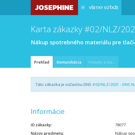
JOSEPHINE
VŠETKY SÚŤAŽE
Karta zákazky #02/NLZ/202
Nákup spotrebného materiálu pre tlačia
Prehľad
Komunikácia
Ponuky a žiadosti
Táto zákazka je súčasťou DNS
#02/NLZ/2021 - DNS Ná
Informácie
ID zákazky
78077
Názov predmetu
Nákup spot