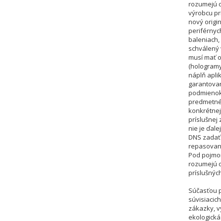
rozumejú o
výrobcu pr
nový origi
periférnych
baleniach
schválený 
musí mať o
(hologramy
náplň apli
garantovan
podmienok 
predmetnéh
konkrétnej
príslušnej
nie je ďale
DNS zadať 
repasovan
Pod pojmom
rozumejú o
príslušnýc
Súčasťou p
súvisiacic
zákazky, v
ekologická