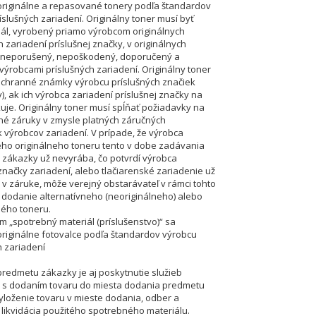
riginálne a repasované tonery podľa štandardov
íslušných zariadení. Originálny toner musí byť
nál, vyrobený priamo výrobcom originálnych
 zariadení príslušnej značky, v originálnych
, neporušený, nepoškodený, doporučený a
výrobcami príslušných zariadení. Originálny toner
chranné známky výrobcu príslušných značiek
), ak ich výrobca zariadení príslušnej značky na
kuje. Originálny toner musí spĺňať požiadavky na
é záruky v zmysle platných záručných
výrobcov zariadení. V prípade, že výrobca
o originálneho toneru tento v dobe zadávania
 zákazky už nevyrába, čo potvrdí výrobca
 značky zariadení, alebo tlačiarenské zariadenie už
j v záruke, môže verejný obstarávateľ v rámci tohto
dodanie alternatívneho (neoriginálneho) alebo
ého toneru.
 „spotrebný materiál (príslušenstvo)“ sa
riginálne fotovalce podľa štandardov výrobcu
h zariadení
redmetu zákazky je aj poskytnutie služieb
h s dodaním tovaru do miesta dodania predmetu
yloženie tovaru v mieste dodania, odber a
 likvidácia použitého spotrebného materiálu.