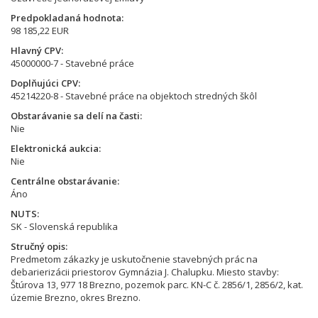
Predpokladaná hodnota
98 185,22 EUR
Hlavný CPV
45000000-7 - Stavebné práce
Doplňujúci CPV
45214220-8 - Stavebné práce na objektoch stredných škôl
Obstarávanie sa delí na časti
Nie
Elektronická aukcia
Nie
Centrálne obstarávanie
Áno
NUTS
SK - Slovenská republika
Stručný opis
Predmetom zákazky je uskutočnenie stavebných prác na
debarierizácii priestorov Gymnázia J. Chalupku. Miesto stavby:
Štúrova 13, 977 18 Brezno, pozemok parc. KN-C č. 2856/1, 2856/2, kat.
územie Brezno, okres Brezno.