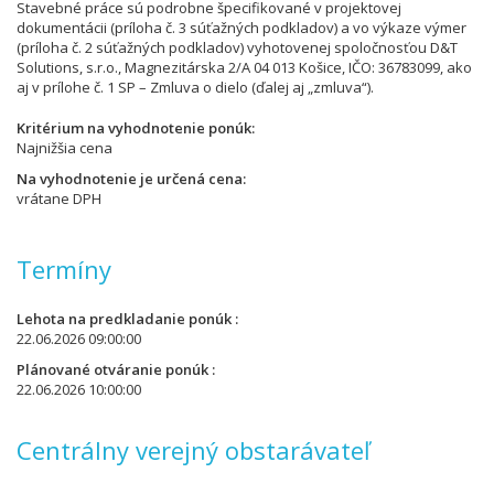
Stavebné práce sú podrobne špecifikované v projektovej
dokumentácii (príloha č. 3 súťažných podkladov) a vo výkaze výmer
(príloha č. 2 súťažných podkladov) vyhotovenej spoločnosťou D&T
Solutions, s.r.o., Magnezitárska 2/A 04 013 Košice, IČO: 36783099, ako
aj v prílohe č. 1 SP – Zmluva o dielo (ďalej aj „zmluva“).
Kritérium na vyhodnotenie ponúk
Najnižšia cena
Na vyhodnotenie je určená cena
vrátane DPH
Termíny
Lehota na predkladanie ponúk
22.06.2026 09:00:00
Plánované otváranie ponúk
22.06.2026 10:00:00
Centrálny verejný obstarávateľ