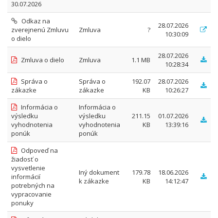
30.07.2026
Odkaz na
28.07.2026
zverejnenú Zmluvu
Zmluva
?
10:30:09
o dielo
28.07.2026
Zmluva o dielo
Zmluva
1.1 MB
10:28:34
Správa o
Správa o
192.07
28.07.2026
zákazke
zákazke
KB
10:26:27
Informácia o
Informácia o
výsledku
výsledku
211.15
01.07.2026
vyhodnotenia
vyhodnotenia
KB
13:39:16
ponúk
ponúk
Odpoveď na
žiadosť o
vysvetlenie
Iný dokument
179.78
18.06.2026
informácií
k zákazke
KB
14:12:47
potrebných na
vypracovanie
ponuky