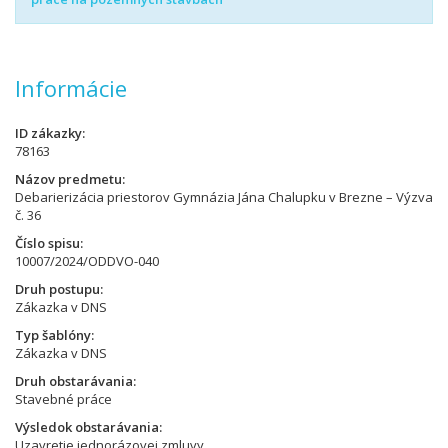
Informácie
ID zákazky
78163
Názov predmetu
Debarierizácia priestorov Gymnázia Jána Chalupku v Brezne – Výzva
č. 36
Číslo spisu
10007/2024/ODDVO-040
Druh postupu
Zákazka v DNS
Typ šablóny
Zákazka v DNS
Druh obstarávania
Stavebné práce
Výsledok obstarávania
Uzavretie jednorázovej zmluvy