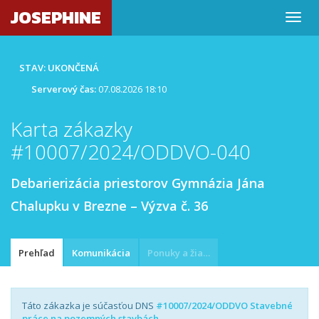
JOSEPHINE
STAV: UKONČENÁ
Serverový čas:
07.08.2026 18:10
Karta zákazky
#10007/2024/ODDVO-040
Debarierizácia priestorov Gymnázia Jána
Chalupku v Brezne – Výzva č. 36
Prehľad
Komunikácia
Ponuky a žiadosti
Táto zákazka je súčasťou DNS
#10007/2024/ODDVO Stavebné
práce na pozemných stavbách