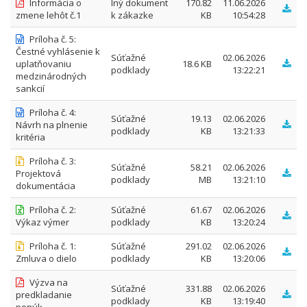
Informácia o
Iný dokument
170.82
11.06.2026
zmene lehôt č.1
k zákazke
KB
10:54:28
Príloha č. 5:
Čestné vyhlásenie k
Súťažné
02.06.2026
uplatňovaniu
18.6 KB
podklady
13:22:21
medzinárodných
sankcií
Príloha č. 4:
Súťažné
19.13
02.06.2026
Návrh na plnenie
podklady
KB
13:21:33
kritéria
Príloha č. 3:
Súťažné
58.21
02.06.2026
Projektová
podklady
MB
13:21:10
dokumentácia
Príloha č. 2:
Súťažné
61.67
02.06.2026
Výkaz výmer
podklady
KB
13:20:24
Príloha č. 1:
Súťažné
291.02
02.06.2026
Zmluva o dielo
podklady
KB
13:20:06
Výzva na
Súťažné
331.88
02.06.2026
predkladanie
podklady
KB
13:19:40