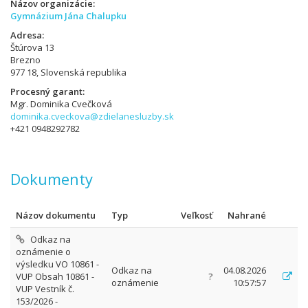
Názov organizácie
Gymnázium Jána Chalupku
Adresa
Štúrova 13
Brezno
977 18, Slovenská republika
Procesný garant
Mgr. Dominika Cvečková
dominika.cveckova@zdielanesluzby.sk
+421 0948292782
Dokumenty
Názov dokumentu
Typ
Veľkosť
Nahrané
Odkaz na
oznámenie o
výsledku VO 10861 -
Odkaz na
04.08.2026
VUP Obsah 10861 -
?
oznámenie
10:57:57
VUP Vestník č.
153/2026 -