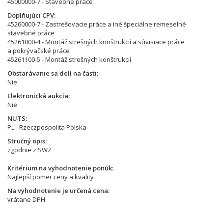
45000000-7 - Stavebné práce
Doplňujúci CPV
45260000-7 - Zastrešovacie práce a iné špeciálne remeselné
stavebné práce
45261000-4 - Montáž strešných konštrukcií a súvisiace práce
a pokrývačské práce
45261100-5 - Montáž strešných konštrukcií
Obstarávanie sa delí na časti
Nie
Elektronická aukcia
Nie
NUTS
PL - Rzeczpospolita Polska
Stručný opis
zgodnie z SWZ
Kritérium na vyhodnotenie ponúk
Najlepší pomer ceny a kvality
Na vyhodnotenie je určená cena
vrátane DPH