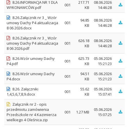
8.26.INFORMACJA NR 1 DLA
217.71
08.06.2026
001
WYKONAWCÓW.pdf
KB
14:46:28
8.26.Załącznik nr 3 _ Wzór
94.85
08.06.2026
umowy Dachy P4 aktualizacja
001
KB
14:46:28
8 06 2026.docx
8.26.Załącznik nr 3 _ Wzór
626.18
08.06.2026
umowy Dachy P4 aktualizacja
001
KB
14:46:28
8 06 2026.pdf
8.26.Wzór umowy Dachy
625.73
05.06.2026
001
P4.pdf
KB
15:21:23
8.26.Wzór umowy Dachy
94.51
05.06.2026
001
P4.docx
KB
15:21:23
8.26. Załączniki
55.62
05.06.2026
001
1,4,5,6,7,8,9.docx
KB
15:07:41
Załącznik nr 2 - opis
przedmiotu zamówienia
05.06.2026
001
1.27 MB
Przedszkole nr 4 Kazimierza
15:07:25
wielkiego 4 Oleśnica.zip