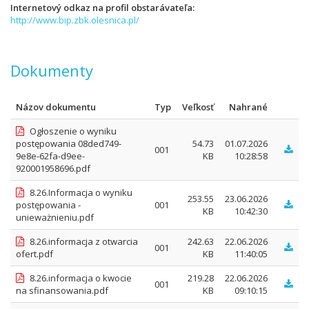
Internetový odkaz na profil obstarávateľa
http://www.bip.zbk.olesnica.pl/
Dokumenty
Názov dokumentu
Typ
Veľkosť
Nahrané
Ogłoszenie o wyniku
postępowania 08ded749-
54.73
01.07.2026
001
9e8e-62fa-d9ee-
KB
10:28:58
920001958696.pdf
8.26.Informacja o wyniku
253.55
23.06.2026
postępowania -
001
KB
10:42:30
unieważnieniu.pdf
8.26.informacja z otwarcia
242.63
22.06.2026
001
ofert.pdf
KB
11:40:05
8.26.informacja o kwocie
219.28
22.06.2026
001
na sfinansowania.pdf
KB
09:10:15