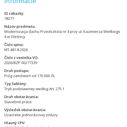
Informácie
ID zákazky
78277
Názov predmetu
Modernizacja dachu Przedszkola nr 4 przy ul. Kazimierza Wielkiego
4 w Oleśnicy
Číslo spisu
MT.481.8.2026
Číslo z vestníka VO
2026/BZP 00277339
Druh postupu
Próg zamówień od 170 000 ZŁ
Typ šablóny
Tryb podstawowy według Art. 275.1
Druh obstarávania
Stavebné práce
Výsledok obstarávania
Uzavretie jednorázovej zmluvy
Hlavný CPV