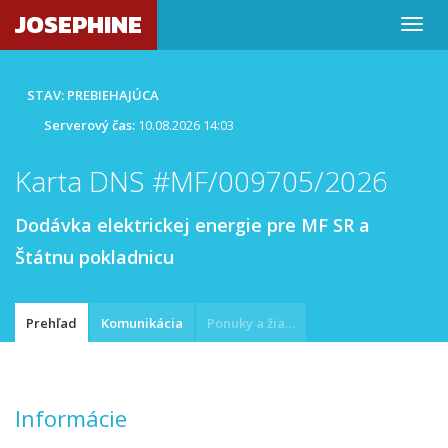
JOSEPHINE
STAV: PREBIEHAJÚCA
Serverový čas:
10.08.2026 14:03
Karta DNS #MF/009705/2026
Dodávka elektrickej energie pre MF SR a
Štátnu pokladnicu
Prehľad
Komunikácia
Ponuky a žiadosti
Informácie