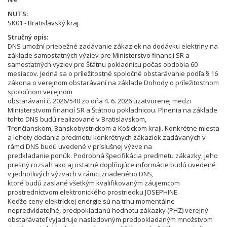
NUTS
SK01 - Bratislavský kraj
Stručný opis
DNS umožní priebežné zadávanie zákaziek na dodávku elektriny na
základe samostatných výziev pre Ministerstvo financií SR a
samostatných výziev pre Štátnu pokladnicu počas obdobia 60
mesiacov. Jedná sa o príležitostné spoločné obstarávanie podľa § 16
zákona o verejnom obstarávaní na základe Dohody o príležitostnom
spoločnom verejnom
obstarávaní č. 2026/540 zo dňa 4. 6. 2026 uzatvorenej medzi
Ministerstvom financií SR a Štátnou pokladnicou. Plnenia na základe
tohto DNS budú realizované v Bratislavskom,
Trenčianskom, Banskobystrickom a Košickom kraji. Konkrétne miesta
a lehoty dodania predmetu konkrétnych zákaziek zadávaných v
rámci DNS budú uvedené v príslušnej výzve na
predkladanie ponúk. Podrobná špecifikácia predmetu zákazky, jeho
presný rozsah ako aj ostatné doplňujúce informácie budú uvedené
v jednotlivých výzvach v rámci zriadeného DNS,
ktoré budú zaslané všetkým kvalifikovaným záujemcom
prostredníctvom elektronického prostriedku JOSEPHINE.
Keďže ceny elektrickej energie sú na trhu momentálne
nepredvídateľné, predpokladanú hodnotu zákazky (PHZ) verejný
obstarávateľ vyjadruje nasledovným predpokladaným množstvom