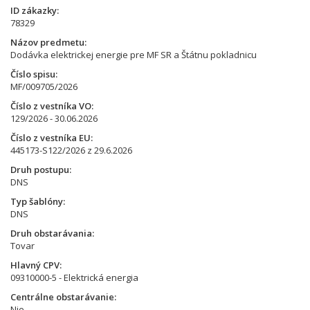
ID zákazky
78329
Názov predmetu
Dodávka elektrickej energie pre MF SR a Štátnu pokladnicu
Číslo spisu
MF/009705/2026
Číslo z vestníka VO
129/2026 - 30.06.2026
Číslo z vestníka EU
445173-S122/2026 z 29.6.2026
Druh postupu
DNS
Typ šablóny
DNS
Druh obstarávania
Tovar
Hlavný CPV
09310000-5 - Elektrická energia
Centrálne obstarávanie
Nie