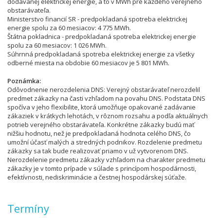
dodávanej elektrickej energie, a to v MWh pre každého verejného
obstarávateľa.
Ministerstvo financií SR - predpokladaná spotreba elektrickej
energie spolu za 60 mesiacov: 4 775 MWh.
Štátna pokladnica - predpokladaná spotreba elektrickej energie
spolu za 60 mesiacov: 1 026 MWh.
Súhrnná predpokladaná spotreba elektrickej energie za všetky
odberné miesta na obdobie 60 mesiacov je 5 801 MWh.
Poznámka
Odôvodnenie nerozdelenia DNS: Verejný obstarávateľ nerozdelil
predmet zákazky na časti vzhľadom na povahu DNS. Podstata DNS
spočíva v jeho flexibilite, ktorá umožňuje opakované zadávanie
zákaziek v krátkych lehotách, v rôznom rozsahu a podľa aktuálnych
potrieb verejného obstarávateľa. Konkrétne zákazky budú mať
nižšiu hodnotu, než je predpokladaná hodnota celého DNS, čo
umožní účasť malých a stredných podnikov. Rozdelenie predmetu
zákazky sa tak bude realizovať priamo v už vytvorenom DNS.
Nerozdelenie predmetu zákazky vzhľadom na charakter predmetu
zákazky je v tomto prípade v súlade s princípom hospodárnosti,
efektívnosti, nediskriminácie a čestnej hospodárskej súťaže.
Termíny