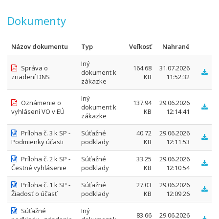
Dokumenty
Názov dokumentu
Typ
Veľkosť
Nahrané
Iný
Správa o
164.68
31.07.2026
dokument k
zriadení DNS
KB
11:52:32
zákazke
Iný
Oznámenie o
137.94
29.06.2026
dokument k
vyhlásení VO v EÚ
KB
12:14:41
zákazke
Príloha č. 3 k SP -
Súťažné
40.72
29.06.2026
Podmienky účasti
podklady
KB
12:11:53
Príloha č. 2 k SP -
Súťažné
33.25
29.06.2026
Čestné vyhlásenie
podklady
KB
12:10:54
Príloha č. 1 k SP -
Súťažné
27.03
29.06.2026
Žiadosť o účasť
podklady
KB
12:09:26
Súťažné
Iný
83.66
29.06.2026