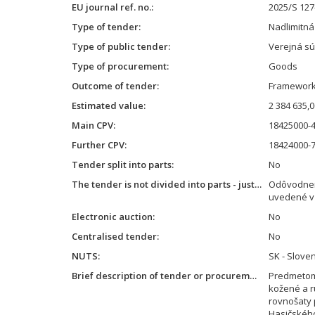
EU journal ref. no.
2025/S 127
Type of tender
Nadlimitn
Type of public tender
Verejná súť
Type of procurement
Goods
Outcome of tender
Framework
Estimated value
2 384 635,
Main CPV
18425000-4 
Further CPV
18424000-7
Tender split into parts
No
The tender is not divided into parts - justification
Odôvodnen
uvedené v 
Electronic auction
No
Centralised tender
No
NUTS
SK - Slove
Brief description of tender or procurement
Predmetom
kožené a r
rovnošaty 
Hasičskéh