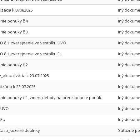
izácia k 07082025
Iný dokume
nie ponuky č.4
Iný dokume
nie ponuky č.3.
Iný dokume
 č.1_zverejnenie vo vestníku UVO
Iný dokume
 č.1_zverejnenie vo vestníku EU
Iný dokume
nie ponuky č.2
Iný dokume
_aktualizácia k 23.07.2025
Iný dokume
izácia k 23.07.2025
Iný dokume
anie ponuky č.1, zmena lehoty na predkladanie ponúk.
Iný dokume
k UVO
Iný dokume
 EU
Iný dokume
časti_kožené doplnky
Súťažné po