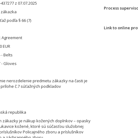
-437277 z 07.07.2025
Process supervis
á zákazka
až podľa § 66 (7)
 Agreement
00 EUR
- Belts
 - Gloves
ie nerozdelenie predmetu zákazky na časti je
prílohe č.7 súťažných podkladov
nská republika
 zákazky je nákup kožených doplnkov – opasky
ukavice kožené, ktoré sú súčasťou služobnej
príslušníkov Policajného zboru a príslušníkov
o a záchranného zboru.