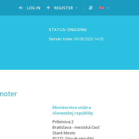
LOG IN
REGISTER
STATUS: ONGOING
Server time:
09.08.2026 14:03
moter
Ministerstvo vnútra
Slovenskej republiky
Pribinova 2
Bratislava - mestská časť
Staré Mesto
81272, Slovak republic