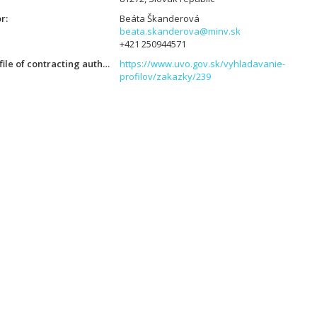
or
Beáta Škanderová
beata.skanderova@minv.sk
+421 250944571
Link to online profile of contracting authority
https://www.uvo.gov.sk/vyhladavanie-
profilov/zakazky/239