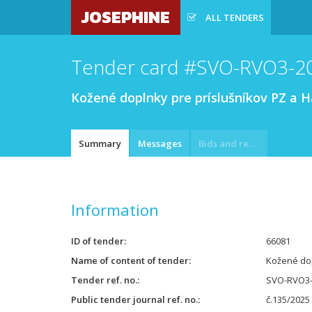
JOSEPHINE
ALL TENDERS
Tender card #SVO-RVO3-2
Kožené doplnky pre príslušníkov PZ a 
Summary
Messages
Bids and requests
Information
ID of tender
66081
Name of content of tender
Kožené dop
Tender ref. no.
SVO-RVO3-
Public tender journal ref. no.
č.135/2025