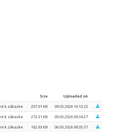
Size
Uploaded on
nt k zákazke
207.01 KB
09.03.2026 10:13:23
nt k zákazke
272.31 KB
09.03.2026 09:34:27
nt k zákazke
162.93 KB
06.03.2026 08:35:37