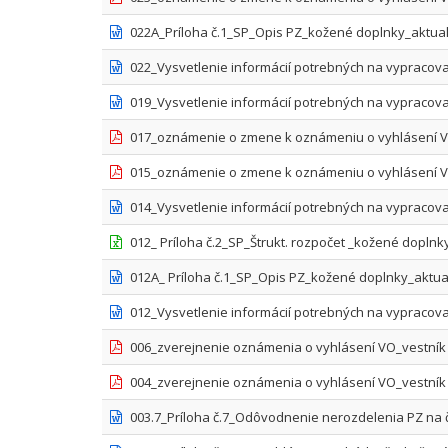
022A_Príloha č.1_SP_Opis PZ_kožené doplnky_aktual
022_Vysvetlenie informácií potrebných na vypracova
019_Vysvetlenie informácií potrebných na vypracova
017_oznámenie o zmene k oznámeniu o vyhlásení VO
015_oznámenie o zmene k oznámeniu o vyhlásení VO
014_Vysvetlenie informácií potrebných na vypracova
012_ Príloha č.2_SP_Štrukt. rozpočet _kožené doplnky
012A_ Príloha č.1_SP_Opis PZ_kožené doplnky_aktual
012_Vysvetlenie informácií potrebných na vypracov
006_zverejnenie oznámenia o vyhlásení VO_vestní
004_zverejnenie oznámenia o vyhlásení VO_vestník
003.7_Príloha č.7_Odôvodnenie nerozdelenia PZ na 