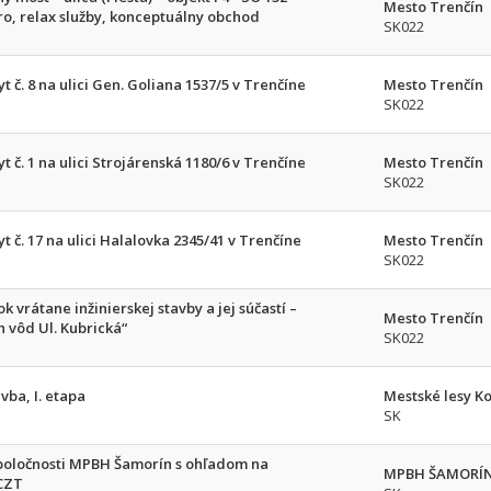
Mesto Trenčín
tro, relax služby, konceptuálny obchod
SK022
yt č. 8 na ulici Gen. Goliana 1537/5 v Trenčíne
Mesto Trenčín
SK022
yt č. 1 na ulici Strojárenská 1180/6 v Trenčíne
Mesto Trenčín
SK022
yt č. 17 na ulici Halalovka 2345/41 v Trenčíne
Mesto Trenčín
SK022
 vrátane inžinierskej stavby a jej súčastí –
Mesto Trenčín
 vôd Ul. Kubrická“
SK022
vba, I. etapa
Mestské lesy Koš
SK
spoločnosti MPBH Šamorín s ohľadom na
MPBH ŠAMORÍN, 
CZT