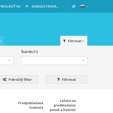
PRIHLÁSIŤ SA
ZAREGISTROVAŤ SA
y
Filtrovať
Štát/NUTS
Pokročilý filter
Filtrovať
Lehota na
Predpokladaná
predkladanie
hodnota
ponúk a žiadostí