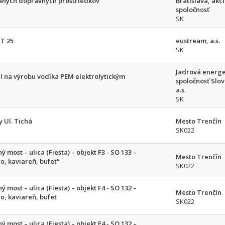
aných dopravných prostriedkov
Bratislava, akc
spoločnosť
SK
GT 25
eustream, a.s.
SK
Jadrová energe
í na výrobu vodíka PEM elektrolytickým
spoločnosť Slo
a.s.
SK
 Ul. Tichá
Mesto Trenčín
SK022
most – ulica (Fiesta) – objekt F3 - SO 133 –
Mesto Trenčín
ro, kaviareň, bufet“
SK022
most – ulica (Fiesta) – objekt F4 - SO 132 –
Mesto Trenčín
ro, kaviareň, bufet
SK022
most – ulica (Fiesta) – objekt F4 - SO 132 –