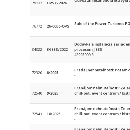
Odvoz zmiešaného šrotu vybr
79112
OVS 6/2026
-
Sale of the Power Turbines P
76772
26-0056-OVS
-
Dodávka a inštalácia zariaden
34322
3/JESS/2022
procesom_JESS
42993000-3
Predaj nehnuteľností: Pozemky
72320
8/2025
-
Prenájom nehnuteľnosti: Zelený 
72540
9/2025
chill-out, event centrum / bist
-
Prenájom nehnuteľností: Zelený 
72541
10/2025
chill-out, event centrum / bist
-
Prenájom nehnuteľností: Zelený 