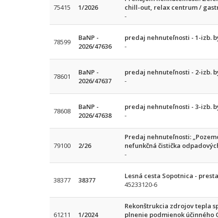
75415
1/2026
chill-out, relax centrum / gas
-
BaNP -
predaj nehnuteľnosti - 1-izb. b
78599
2026/47636
-
BaNP -
predaj nehnuteľnosti - 2-izb. b
78601
2026/47637
-
BaNP -
predaj nehnuteľnosti - 3-izb. b
78608
2026/47638
-
Predaj nehnuteľnosti: „Pozemok
79100
2/26
nefunkčná čistička odpadových
-
Lesná cesta Sopotnica - presta
38377
38377
45233120-6
Rekonštrukcia zdrojov tepla 
61211
1/2024
plnenie podmienok účinného 