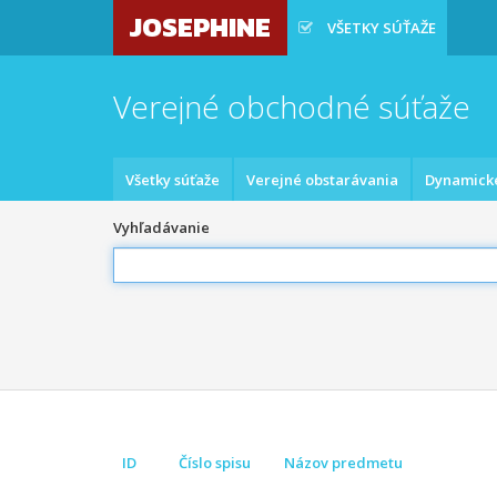
JOSEPHINE
VŠETKY SÚŤAŽE
Verejné obchodné súťaže
Všetky súťaže
Verejné obstarávania
Dynamick
Vyhľadávanie
ID
Číslo spisu
Názov predmetu