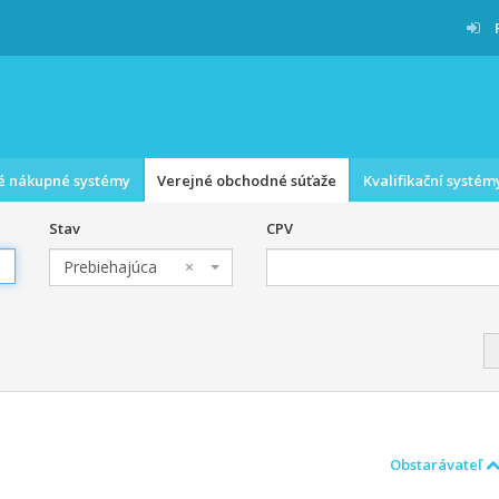
é nákupné systémy
Verejné obchodné súťaže
Kvalifikační systém
Stav
CPV
Prebiehajúca
×
Obstarávateľ