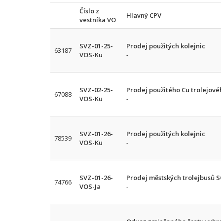
Číslo z
Hlavný CPV
vestníka VO
SVZ-01-25-
Prodej použitých kolejnic
63187
VOS-Ku
-
SVZ-02-25-
Prodej použitého Cu trolejové
67088
VOS-Ku
-
SVZ-01-26-
Prodej použitých kolejnic
78539
VOS-Ku
-
SVZ-01-26-
Prodej městských trolejbusů 
74766
VOS-Ja
-