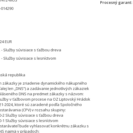
01472-MUS
Procesný garant
-014290
,24 EUR
 - Služby súvisiace s ťažbou dreva
 - Služby súvisiace s lesníctvom
nská republika
 zákazky je zriadenie dynamického nákupného
alej len „DNS“) a zadávanie jednotlivých zákaziek
yhláseného DNS na predmet zákazky s názvom:
lužby v ťažbovom procese na OZ Liptovský Hrádok
21-2024, ktoré sú zaradené podľa Spoločného
bstarávania (CPV) v rozsahu skupiny:
0-2 Služby súvisiace s ťažbou dreva
0-1 Služby súvisiace s lesníctvom
starávateľ bude vyhlasovať konkrétnu zákazku s
NS najmä v prípadoch: