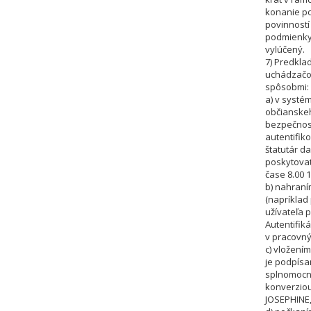
konanie po
povinností 
podmienky
vylúčený.
7) Predkla
uchádzačom
spôsobmi:
a) v systé
občianskeh
bezpečnos
autentifik
štatutár d
poskytovat
čase 8.00 1
b) nahraní
(napríklad
užívateľa 
Autentifik
v pracovný
c) vložením
je podpísa
splnomocn
konverziou
JOSEPHINE,