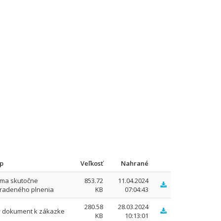
p
Veľkosť
Nahrané
ma skutočne
853.72
11.04.2024
radeného plnenia
KB
07:04:43
280.58
28.03.2024
ý dokument k zákazke
KB
10:13:01