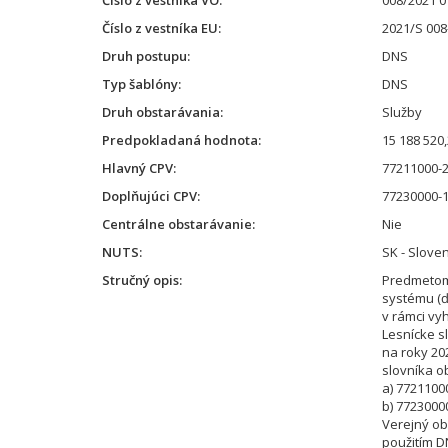
Číslo z vestníka VO
008/2021 
Číslo z vestníka EU
2021/S 008
Druh postupu
DNS
Typ šablóny
DNS
Druh obstarávania
Služby
Predpokladaná hodnota
15 188 520
Hlavný CPV
77211000-2
Doplňujúci CPV
77230000-1
Centrálne obstarávanie
Nie
NUTS
SK - Slove
Stručný opis
Predmetom
systému (ď
v rámci v
Lesnícke s
na roky 20
slovníka o
a) 7721100
b) 7723000
Verejný ob
použitím D