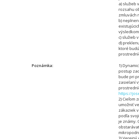
a) služieb
rozsahu ob
zmluvách n
b) neplnen
existujúci
výsledkom 
c) služieb
d) preklenu
ktoré bud
prostredn
Poznámka
1) Dynamic
postup zad
bude pri p
zasielaní
prostredn
https://jo
2) Cieľom 
umožniť ve
zákaziek 
podľa svoji
je známy. 
obstarávat
mikropodn
3) Verejný