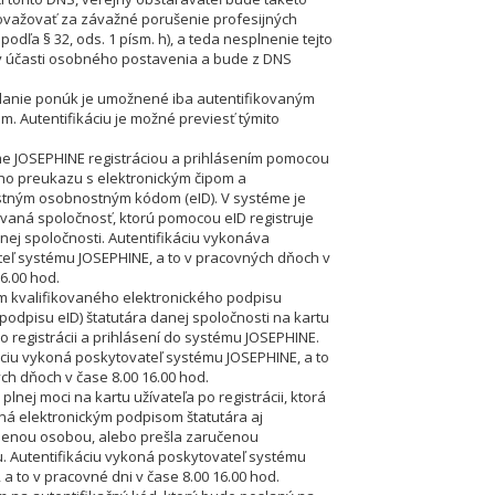
važovať za závažné porušenie profesijných
podľa § 32, ods. 1 písm. h), a teda nesplnenie tejto
 účasti osobného postavenia a bude z DNS
danie ponúk je umožnené iba autentifikovaným
. Autentifikáciu je možné previesť týmito
me JOSEPHINE registráciou a prihlásením pomocou
o preukazu s elektronickým čipom a
tným osobnostným kódom (eID). V systéme je
ovaná spoločnosť, ktorú pomocou eID registruje
anej spoločnosti. Autentifikáciu vykonáva
eľ systému JOSEPHINE, a to v pracovných dňoch v
6.00 hod.
m kvalifikovaného elektronického podpisu
 podpisu eID) štatutára danej spoločnosti na kartu
po registrácii a prihlásení do systému JOSEPHINE.
áciu vykoná poskytovateľ systému JOSEPHINE, a to
ch dňoch v čase 8.00 16.00 hod.
 plnej moci na kartu užívateľa po registrácii, ktorá
ná elektronickým podpisom štatutára aj
enou osobou, alebo prešla zaručenou
. Autentifikáciu vykoná poskytovateľ systému
 a to v pracovné dni v čase 8.00 16.00 hod.