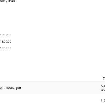
olný úrad.
10:00:00
11:00:00
10:00:00
Ty
Su
a L.Hradok.pdf
uh
In