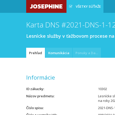
JOSEPHINE
VŠETKY SÚŤAŽE
Karta DNS #2021-DNS-1-1
Lesnícke služby v ťažbovom procese na
Prehľad
Komunikácia
Ponuky a žiadosti
Informácie
ID zákazky
10302
Názov predmetu
Lesnícke s
na roky 20
Číslo spisu
2021-DNS-