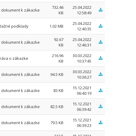
732.46
25.04.2022
ý dokument k zákazke
KB
12:58:49
25.04.2022
ťažné podklady
1.02 MB
12:40:35
92.67
25.04.2022
ý dokument k zákazke
KB
12:46:31
216.96
30.03.2022
ráva o zákazke
KB
10:37:45
30.03.2022
ý dokument k zákazke
94.5 KB
10:36:27
15.12.2021
ý dokument k zákazke
83 KB
06:40:19
15.12.2021
ý dokument k zákazke
82.5 KB
06:39:42
15.12.2021
ý dokument k zákazke
79.5 KB
06:39:23