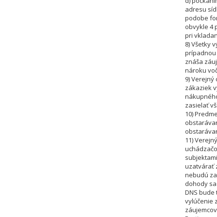
d) počkaní
adresu sídl
podobe for
obvykle 4 
pri vklada
8) Všetky 
prípadnou
znáša záu
nároku voč
9) Verejný
zákaziek 
nákupného 
zasielať v
10) Predme
obstarávan
obstaráva
11) Verejn
uchádzačov,
subjektami
uzatvárať 
nebudú za
dohody sa 
DNS bude 
vylúčenie 
záujemcov 