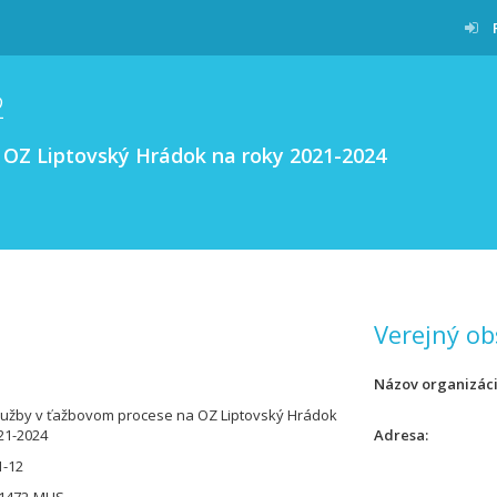
2
 OZ Liptovský Hrádok na roky 2021-2024
Verejný ob
Názov organizác
lužby v ťažbovom procese na OZ Liptovský Hrádok
21-2024
Adresa
1-12