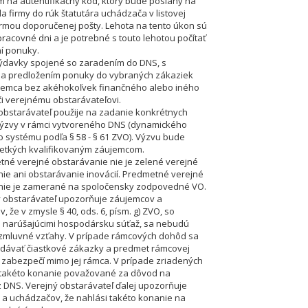
m na autentifikačný kód, ktorý bude poslaný na
a firmy do rúk štatutára uchádzača v listovej
mou doporučenej pošty. Lehota na tento úkon sú
pracovné dni a je potrebné s touto lehotou počítať
ní ponuky.
výdavky spojené so zaradením do DNS, s
 a predložením ponuky do vybraných zákaziek
jemca bez akéhokoľvek finančného alebo iného
i verejnému obstarávateľovi.
 obstarávateľ použije na zadanie konkrétnych
výzvy v rámci vytvoreného DNS (dynamického
systému podľa § 58 - § 61 ZVO). Výzvu bude
šetkých kvalifikovaným záujemcom.
tné verejné obstarávanie nie je zelené verejné
ie ani obstarávanie inovácií. Predmetné verejné
nie je zamerané na spoločensky zodpovedné VO.
ý obstarávateľ upozorňuje záujemcov a
 že v zmysle § 40, ods. 6, písm. g) ZVO, so
 narúšajúcimi hospodársku súťaž, sa nebudú
zmluvné vzťahy. V prípade rámcových dohôd sa
dávať čiastkové zákazky a predmet rámcovej
zabezpečí mimo jej rámca. V prípade zriadených
takéto konanie považované za dôvod na
z DNS. Verejný obstarávateľ ďalej upozorňuje
a uchádzačov, že nahlási takéto konanie na