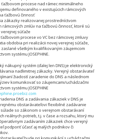
 v ťažbovom procese nad rámec minimálneho
jemu definovaného v existujúcich rámcových
a ťažbovú činnosť
ia zákazky realizovanej prostredníctvom
ch rámcových zmlúv na ťažbovú činnosť, ktoré sú
verejnej súťaže
 v ťažbovom procese vo VC bez rámcovej zmluvy
tia obdobia pri realizácii novej verejnej súťaže,
ú zaslané všetkým kvalifikovaným záujemcom
íctvom systému JOSEPHINE.
ký nákupný systém (ďalej len DNS) je elektronický
ávania nadlimitnej zákazky. Verejný obstarávateľ
rijímaní žiadostí zaradenie do DNS a následnom
 výziev komunikovať so záujemcami/uchádzačmi
íctvom systému JOSEPHINE
sephine.proebiz.com
zriadenia DNS a zadávania zákaziek v DNS je
rejnému obstarávateľovi flexibilné zadávanie
v súlade so zákonom o verejnom obstarávaní
ch reálnych potrieb, t.j. v čase a rozsahu, ktorý mu
Operatívnym zadávaním zákaziek chce verejný
eľ podporiť účasť aj malých podnikov či
ikov.
 obstarávateľ bude pri komunikácií s uchádzačmi,