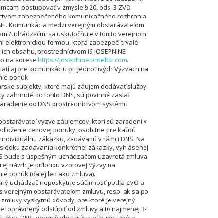
emcami postupovať v zmysle § 20, ods. 3 ZVO
íctvom zabezpečeného komunikačného rozhrania
NE. Komunikácia medzi verejným obstarávateľom
ami/uchádzačmi sa uskutočňuje v tomto verejnom
í elektronickou formou, ktorá zabezpečí trvalé
 ich obsahu, prostredníctvom IS JOSEPNINE
o na adrese
https://josephine.proebiz.com
.
atí aj pre komunikáciu pri jednotlivých Výzvach na
nie ponúk
rske subjekty, ktoré majú záujem dodávať služby
ty zahrnuté do tohto DNS, sú povinné zaslať
zaradenie do DNS prostredníctvom systému
.
 obstarávateľ vyzve záujemcov, ktorí sú zaradení v
dloženie cenovej ponuky, osobitne pre každú
individuálnu zákazku, zadávanú v rámci DNS. Na
sledku zadávania konkrétnej zákazky, vyhlásenej
NS bude s úspešným uchádzačom uzavretá zmluva
orej návrh je prílohou vzorovej Výzvy na
ie ponúk (ďalej len ako zmluva).
šný uchádzač neposkytne súčinnosť podľa ZVO a
s verejným obstarávateľom zmluvu, resp. ak sa po
 zmluvy vyskytnú dôvody, pre ktoré je verejný
eľ oprávnený odstúpiť od zmluvy a to najmenej 3-
ci tohto DNS, verejný obstarávateľ bude takéto