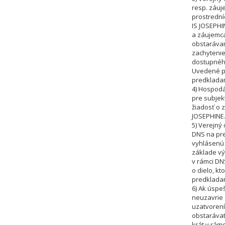
resp. záuj
prostredn
IS JOSEPHI
a záujemc
obstarávan
zachytenie
dostupnéh
Uvedené pl
predklada
4) Hospodá
pre subjek
žiadosť o 
JOSEPHINE
5) Verejný
DNS na pre
vyhlásenú 
základe vý
v rámci D
o dielo, kt
predkladan
6) Ak úspe
neuzavrie 
uzatvorení
obstarávat
krát v rám