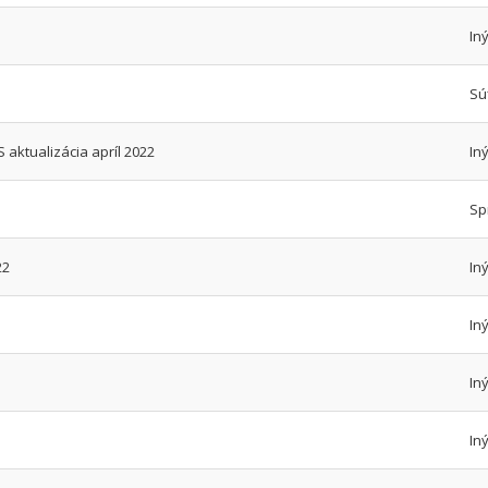
In
Sú
aktualizácia apríl 2022
In
Sp
22
In
In
In
In