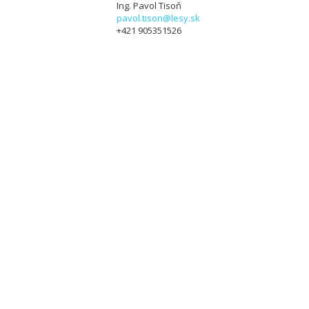
Ing. Pavol Tisoň
pavol.tison@lesy.sk
+421 905351526