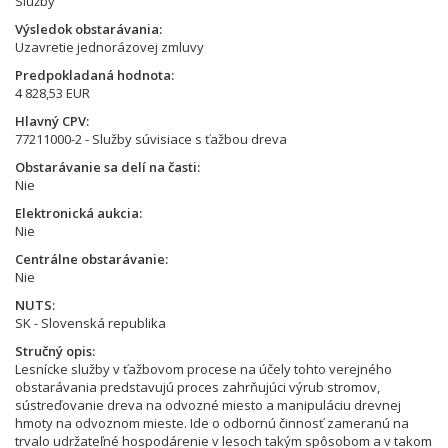
Služby
Výsledok obstarávania
Uzavretie jednorázovej zmluvy
Predpokladaná hodnota
4 828,53 EUR
Hlavný CPV
77211000-2 - Služby súvisiace s ťažbou dreva
Obstarávanie sa delí na časti
Nie
Elektronická aukcia
Nie
Centrálne obstarávanie
Nie
NUTS
SK - Slovenská republika
Stručný opis
Lesnícke služby v ťažbovom procese na účely tohto verejného
obstarávania predstavujú proces zahrňujúci výrub stromov,
sústreďovanie dreva na odvozné miesto a manipuláciu drevnej
hmoty na odvoznom mieste. Ide o odbornú činnosť zameranú na
trvalo udržateľné hospodárenie v lesoch takým spôsobom a v takom