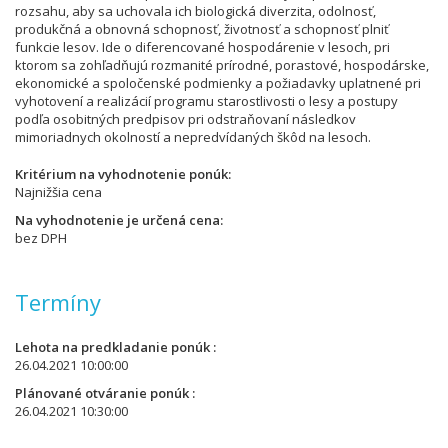
rozsahu, aby sa uchovala ich biologická diverzita, odolnosť,
produkčná a obnovná schopnosť, životnosť a schopnosť plniť
funkcie lesov. Ide o diferencované hospodárenie v lesoch, pri
ktorom sa zohľadňujú rozmanité prírodné, porastové, hospodárske,
ekonomické a spoločenské podmienky a požiadavky uplatnené pri
vyhotovení a realizácií programu starostlivosti o lesy a postupy
podľa osobitných predpisov pri odstraňovaní následkov
mimoriadnych okolností a nepredvídaných škôd na lesoch.
Kritérium na vyhodnotenie ponúk
Najnižšia cena
Na vyhodnotenie je určená cena
bez DPH
Termíny
Lehota na predkladanie ponúk
26.04.2021 10:00:00
Plánované otváranie ponúk
26.04.2021 10:30:00