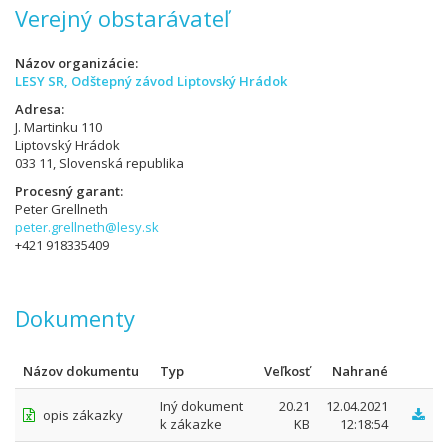
Verejný obstarávateľ
Názov organizácie
LESY SR, Odštepný závod Liptovský Hrádok
Adresa
J. Martinku 110
Liptovský Hrádok
033 11, Slovenská republika
Procesný garant
Peter Grellneth
peter.grellneth@lesy.sk
+421 918335409
Dokumenty
Názov dokumentu
Typ
Veľkosť
Nahrané
Iný dokument
20.21
12.04.2021
opis zákazky
k zákazke
KB
12:18:54