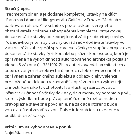
Stručný opis
Predmetom plnenia je dodanie kompletnej „stavby na kľúč“
„Parkovací dom na Ulici generála Goliána v Trnave /Modulárna
parkovacia plocha/“, v súlade s požiadavkami verejného
obstarávateľa, vrátane zabezpečenia kompletnej projektovej
dokumentácie stavby potrebnej k realizácii predmetnej stavby.
Požiadavkou je to, aby víťazný uchádzač – dodávateľ stavby vo
vlastnej réžii zabezpečil spracovanie všetkých stupňov projektovej
dokumentácie stavby fyzickou alebo právnickou osobou, ktorá je
oprávnená na výkon činnosti autorizovaného architekta podľa §4
alebo §5 zákona č. 138/1992 Zb. o autorizovaných architektoch a
autorizovaných stavebných inžinieroch alebo rovnocenného
oprávnenia zahraničného subjektu a dôkazy o ekvivalencii
predloženého dokladu v zahraničí k oprávneniu na výkon tejto
činnosti. Rovnako tak zhotoviteľ vo vlastnej réžii zabezpečí
inžiniersku činnosť (všetky doklady, dokumenty, vyjadrenia a pod.),
ktorej výsledkom bude právoplatné územné rozhodnutie a
právoplatné stavebné povolenie, na základe ktorého bude
zhotoviteľ realizovať stavbu. Ďalšie informácie sú uvedené v
podkladoch zákazky.
Kritérium na vyhodnotenie ponúk
Najnižšia cena