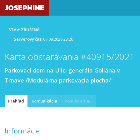
JOSEPHINE
STAV: ZRUŠENÁ
Serverový čas:
07.08.2026 23:26
Karta obstarávania #40915/2021
Parkovací dom na Ulici generála Goliána v
Trnave /Modulárna parkovacia plocha/
Prehľad
Komunikácia
Ponuky a žiadosti
Informácie