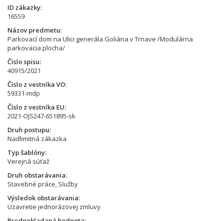
ID zákazky
16559
Názov predmetu
Parkovací dom na Ulici generála Goliána v Trnave /Modulárna
parkovacia plocha/
Číslo spisu
40915/2021
Číslo z vestníka VO
59331-mdp
Číslo z vestníka EU
2021-OJS247-651895-sk
Druh postupu
Nadlimitná zákazka
Typ šablóny
Verejná súťaž
Druh obstarávania
Stavebné práce, Služby
Výsledok obstarávania
Uzavretie jednorázovej zmluvy
Predpokladaná hodnota