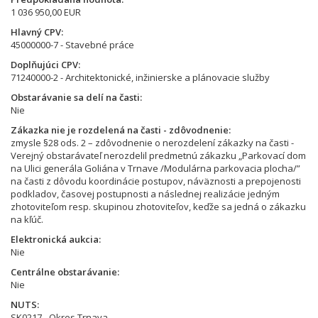
1 036 950,00 EUR
Hlavný CPV
45000000-7 - Stavebné práce
Doplňujúci CPV
71240000-2 - Architektonické, inžinierske a plánovacie služby
Obstarávanie sa delí na časti
Nie
Zákazka nie je rozdelená na časti - zdôvodnenie
zmysle §28 ods. 2 – zdôvodnenie o nerozdelení zákazky na časti -
Verejný obstarávateľ nerozdelil predmetnú zákazku „Parkovací dom
na Ulici generála Goliána v Trnave /Modulárna parkovacia plocha/”
na časti z dôvodu koordinácie postupov, náväznosti a prepojenosti
podkladov, časovej postupnosti a následnej realizácie jedným
zhotoviteľom resp. skupinou zhotoviteľov, keďže sa jedná o zákazku
na kľúč.
Elektronická aukcia
Nie
Centrálne obstarávanie
Nie
NUTS
SK0217 - Okres Trnava