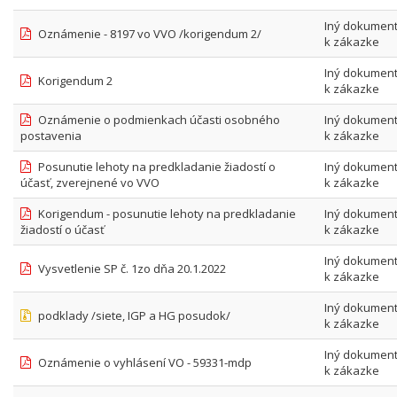
Iný dokumen
Oznámenie - 8197 vo VVO /korigendum 2/
k zákazke
Iný dokumen
Korigendum 2
k zákazke
Oznámenie o podmienkach účasti osobného
Iný dokumen
postavenia
k zákazke
Posunutie lehoty na predkladanie žiadostí o
Iný dokumen
účasť, zverejnené vo VVO
k zákazke
Korigendum - posunutie lehoty na predkladanie
Iný dokumen
žiadostí o účasť
k zákazke
Iný dokumen
Vysvetlenie SP č. 1zo dňa 20.1.2022
k zákazke
Iný dokumen
podklady /siete, IGP a HG posudok/
k zákazke
Iný dokumen
Oznámenie o vyhlásení VO - 59331-mdp
k zákazke