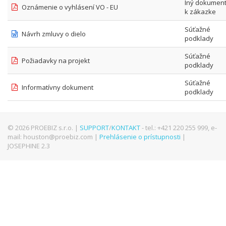
Iný dokumen
Oznámenie o vyhlásení VO - EU
k zákazke
Súťažné
Návrh zmluvy o dielo
podklady
Súťažné
Požiadavky na projekt
podklady
Súťažné
Informatívny dokument
podklady
© 2026 PROEBIZ s.r.o. |
SUPPORT
/
KONTAKT
- tel.: +421 220 255 999, e-
mail: houston@proebiz.com |
Prehlásenie o prístupnosti
|
JOSEPHINE 2.3