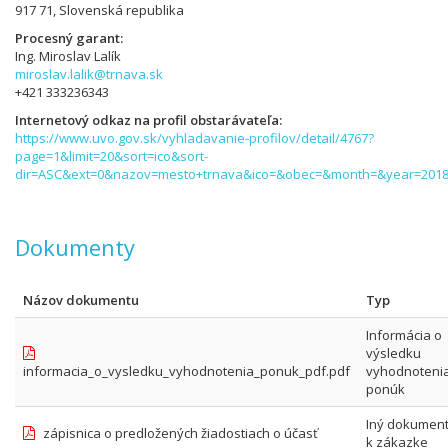
917 71, Slovenská republika
Procesný garant
Ing. Miroslav Lalík
miroslav.lalik@trnava.sk
+421 333236343
Internetový odkaz na profil obstarávateľa
https://www.uvo.gov.sk/vyhladavanie-profilov/detail/4767?
page=1&limit=20&sort=ico&sort-
dir=ASC&ext=0&nazov=mesto+trnava&ico=&obec=&month=&year=2018
Dokumenty
Názov dokumentu
Typ
Informácia o
výsledku
informacia_o_vysledku_vyhodnotenia_ponuk_pdf.pdf
vyhodnoteni
ponúk
Iný dokumen
zápisnica o predložených žiadostiach o účasť
k zákazke