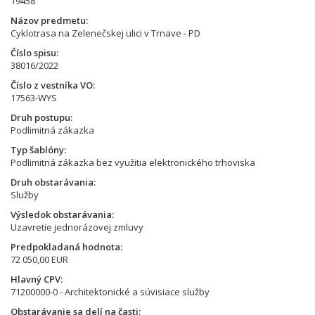
19458
Názov predmetu
Cyklotrasa na Zelenečskej ulici v Trnave - PD
Číslo spisu
38016/2022
Číslo z vestníka VO
17563-WYS
Druh postupu
Podlimitná zákazka
Typ šablóny
Podlimitná zákazka bez využitia elektronického trhoviska
Druh obstarávania
Služby
Výsledok obstarávania
Uzavretie jednorázovej zmluvy
Predpokladaná hodnota
72 050,00 EUR
Hlavný CPV
71200000-0 - Architektonické a súvisiace služby
Obstarávanie sa delí na časti