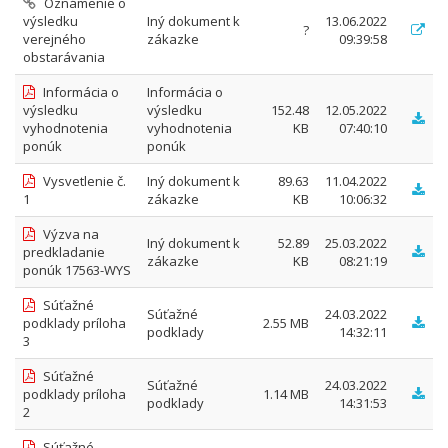
Oznámenie o
výsledku
Iný dokument k
13.06.2022
?
verejného
zákazke
09:39:58
obstarávania
Informácia o
Informácia o
výsledku
výsledku
152.48
12.05.2022
vyhodnotenia
vyhodnotenia
KB
07:40:10
ponúk
ponúk
Vysvetlenie č.
Iný dokument k
89.63
11.04.2022
1
zákazke
KB
10:06:32
Výzva na
Iný dokument k
52.89
25.03.2022
predkladanie
zákazke
KB
08:21:19
ponúk 17563-WYS
Súťažné
Súťažné
24.03.2022
podklady príloha
2.55 MB
podklady
14:32:11
3
Súťažné
Súťažné
24.03.2022
podklady príloha
1.14 MB
podklady
14:31:53
2
Súťažné