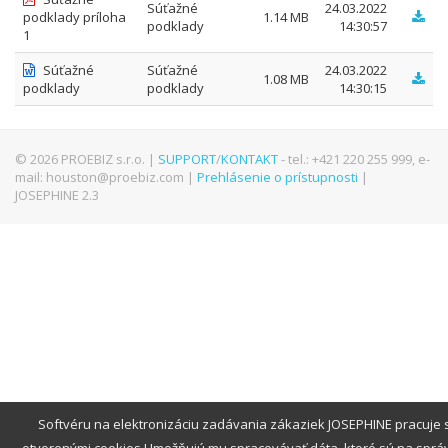
Súťažné
24.03.2022
podklady príloha
1.14 MB
podklady
14:30:57
1
Súťažné
Súťažné
24.03.2022
1.08 MB
podklady
podklady
14:30:15
© 2026 PROEBIZ s.r.o. |
SUPPORT
/
KONTAKT
- tel.: +421 220 255 999, e-
mail: houston@proebiz.com |
Prehlásenie o prístupnosti
|
JOSEPHINE 2.3
Softvéru na elektronizáciu zadávania zákaziek JOSEPHINE pracuje 