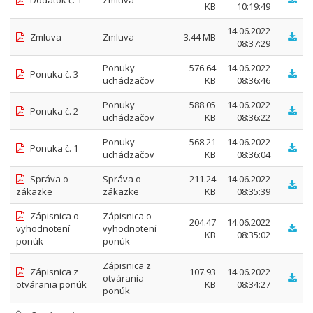
Dodatok č. 1
Zmluva
KB
10:19:49
14.06.2022
Zmluva
Zmluva
3.44 MB
08:37:29
Ponuky
576.64
14.06.2022
Ponuka č. 3
uchádzačov
KB
08:36:46
Ponuky
588.05
14.06.2022
Ponuka č. 2
uchádzačov
KB
08:36:22
Ponuky
568.21
14.06.2022
Ponuka č. 1
uchádzačov
KB
08:36:04
Správa o
Správa o
211.24
14.06.2022
zákazke
zákazke
KB
08:35:39
Zápisnica o
Zápisnica o
204.47
14.06.2022
vyhodnotení
vyhodnotení
KB
08:35:02
ponúk
ponúk
Zápisnica z
Zápisnica z
107.93
14.06.2022
otvárania
otvárania ponúk
KB
08:34:27
ponúk