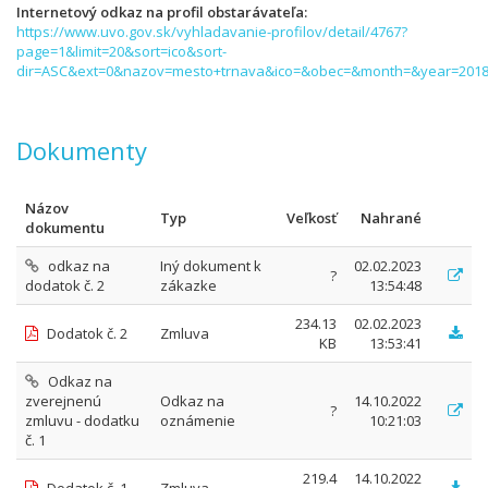
Internetový odkaz na profil obstarávateľa
https://www.uvo.gov.sk/vyhladavanie-profilov/detail/4767?
page=1&limit=20&sort=ico&sort-
dir=ASC&ext=0&nazov=mesto+trnava&ico=&obec=&month=&year=2018
Dokumenty
Názov
Typ
Veľkosť
Nahrané
dokumentu
odkaz na
Iný dokument k
02.02.2023
?
dodatok č. 2
zákazke
13:54:48
234.13
02.02.2023
Dodatok č. 2
Zmluva
KB
13:53:41
Odkaz na
zverejnenú
Odkaz na
14.10.2022
?
zmluvu - dodatku
oznámenie
10:21:03
č. 1
219.4
14.10.2022