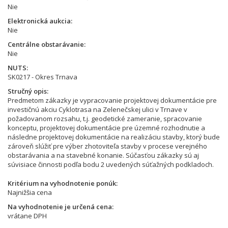
Nie
Elektronická aukcia
Nie
Centrálne obstarávanie
Nie
NUTS
SK0217 - Okres Trnava
Stručný opis
Predmetom zákazky je vypracovanie projektovej dokumentácie pre
investičnú akciu Cyklotrasa na Zelenečskej ulici v Trnave v
požadovanom rozsahu, t.j. geodetické zameranie, spracovanie
konceptu, projektovej dokumentácie pre územné rozhodnutie a
následne projektovej dokumentácie na realizáciu stavby, ktorý bude
zároveň slúžiť pre výber zhotoviteľa stavby v procese verejného
obstarávania a na stavebné konanie. Súčasťou zákazky sú aj
súvisiace činnosti podľa bodu 2 uvedených súťažných podkladoch.
Kritérium na vyhodnotenie ponúk
Najnižšia cena
Na vyhodnotenie je určená cena
vrátane DPH