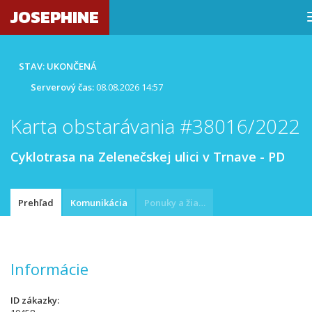
JOSEPHINE
STAV: UKONČENÁ
Serverový čas:
08.08.2026 14:57
Karta obstarávania #38016/2022
Cyklotrasa na Zelenečskej ulici v Trnave - PD
Prehľad
Komunikácia
Ponuky a žiadosti
Informácie
ID zákazky