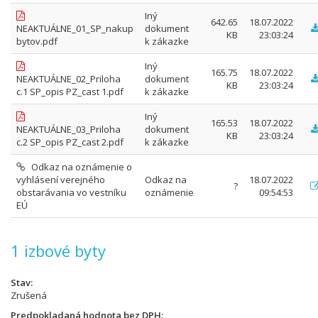
Iný
642.65
18.07.2022
NEAKTUÁLNE_01_SP_nakup
dokument
KB
23:03:24
bytov.pdf
k zákazke
Iný
165.75
18.07.2022
NEAKTUÁLNE_02_Priloha
dokument
KB
23:03:24
c.1 SP_opis PZ_cast 1.pdf
k zákazke
Iný
165.53
18.07.2022
NEAKTUÁLNE_03_Priloha
dokument
KB
23:03:24
c.2 SP_opis PZ_cast 2.pdf
k zákazke
Odkaz na oznámenie o
vyhlásení verejného
Odkaz na
18.07.2022
?
obstarávania vo vestníku
oznámenie
09:54:53
EÚ
1 izbové byty
Stav
Zrušená
Predpokladaná hodnota bez DPH