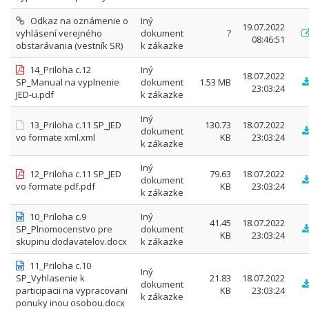
Odkaz na oznámenie o
Iný
19.07.2022
vyhlásení verejného
dokument
?
08:46:51
obstarávania (vestník SR)
k zákazke
14_Priloha c.12
Iný
18.07.2022
SP_Manual na vyplnenie
dokument
1.53 MB
23:03:24
JED-u.pdf
k zákazke
Iný
13_Priloha c.11 SP_JED
130.73
18.07.2022
dokument
vo formate xml.xml
KB
23:03:24
k zákazke
Iný
12_Priloha c.11 SP_JED
79.63
18.07.2022
dokument
vo formate pdf.pdf
KB
23:03:24
k zákazke
10_Priloha c.9
Iný
41.45
18.07.2022
SP_Plnomocenstvo pre
dokument
KB
23:03:24
skupinu dodavatelov.docx
k zákazke
11_Priloha c.10
Iný
SP_Vyhlasenie k
21.83
18.07.2022
dokument
participacii na vypracovani
KB
23:03:24
k zákazke
ponuky inou osobou.docx