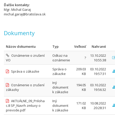
Ďalšie kontakty
Mgr. Michal Garaj
michal.garaj@bratislava.sk
Dokumenty
Názov dokumentu
Typ
Veľkosť
Nahrané
Oznámenie o zrušení
Odkaz na
13.10.2022
?
VO
oznámenie
10:55:38
Správa o
209.03
03.10.2022
Správa o zákazke
zákazke
KB
19:57:31
Iný
Oznámenie o zrušení
194.05
03.10.2022
dokument
zákazky
KB
19:56:32
k zákazke
AKTUÁLNE_09_Priloha
Iný
171.02
10.08.2022
c.8 SP_Navrh zmluvy o
dokument
KB
20:28:31
prevode.pdf
k zákazke