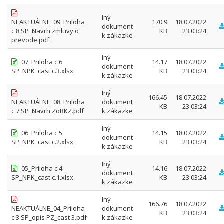
Iný
NEAKTUÁLNE_09_Priloha
170.9
18.07.2022
dokument
c.8 SP_Navrh zmluvy o
KB
23:03:24
k zákazke
prevode.pdf
Iný
07_Priloha c.6
14.17
18.07.2022
dokument
SP_NPK_cast c.3.xlsx
KB
23:03:24
k zákazke
Iný
166.45
18.07.2022
NEAKTUÁLNE_08_Priloha
dokument
KB
23:03:24
c.7 SP_Navrh ZoBKZ.pdf
k zákazke
Iný
06_Priloha c.5
14.15
18.07.2022
dokument
SP_NPK_cast c.2.xlsx
KB
23:03:24
k zákazke
Iný
05_Priloha c.4
14.16
18.07.2022
dokument
SP_NPK_cast c.1.xlsx
KB
23:03:24
k zákazke
Iný
166.76
18.07.2022
NEAKTUÁLNE_04_Priloha
dokument
KB
23:03:24
c.3 SP_opis PZ_cast 3.pdf
k zákazke