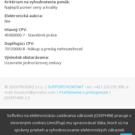
Kritérium na vyhodnotenie ponúk
Najlepší pomer ceny a kvality
Elektronická aukcia
Nie
Hlavný CPV
45000000-7 - Stavebné práce
Doplňujúci CPV
70120000-8 - Nákup a predaj nehnuteľností
Výsledok obstarávania
Uzavretie jednorázovej zmluvy
© 2026 PROEBIZ s.r.o. |
SUPPORT
/
KONTAKT
- tel.: +421 220 255 999, e-
mail: houston@proebiz.com |
Prehlásenie o prístupnosti
|
JOSEPHINE 2.3
Softvéru na elektronizáciu zadávania zákaziek JOSEPHINE pracuje s
otvorenými cookies.Umožňujú mu spracovávať dáta, ktoré sú na
správny priebeh a vyhodnocovanie elektronických zákaziek