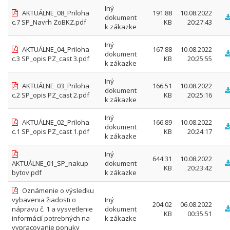
Iný
AKTUÁLNE_08_Priloha
191.88
10.08.2022
dokument
c.7 SP_Navrh ZoBKZ.pdf
KB
20:27:43
k zákazke
Iný
AKTUÁLNE_04_Priloha
167.88
10.08.2022
dokument
c.3 SP_opis PZ_cast 3.pdf
KB
20:25:55
k zákazke
Iný
AKTUÁLNE_03_Priloha
166.51
10.08.2022
dokument
c.2 SP_opis PZ_cast 2.pdf
KB
20:25:16
k zákazke
Iný
AKTUÁLNE_02_Priloha
166.89
10.08.2022
dokument
c.1 SP_opis PZ_cast 1.pdf
KB
20:24:17
k zákazke
Iný
644.31
10.08.2022
AKTUÁLNE_01_SP_nakup
dokument
KB
20:23:42
bytov.pdf
k zákazke
Oznámenie o výsledku
vybavenia žiadosti o
Iný
204.02
06.08.2022
nápravu č. 1 a vysvetlenie
dokument
KB
00:35:51
informácií potrebných na
k zákazke
vypracovanie ponuky