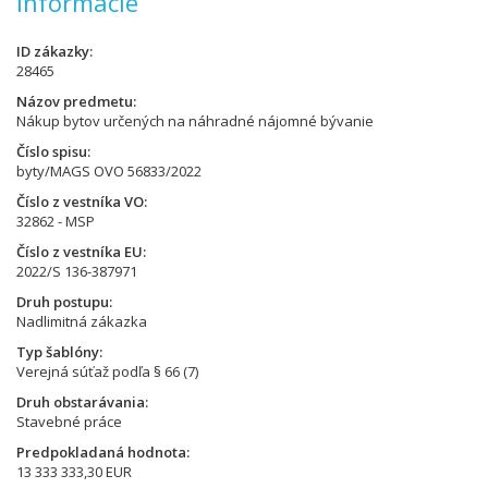
Informácie
ID zákazky
28465
Názov predmetu
Nákup bytov určených na náhradné nájomné bývanie
Číslo spisu
byty/MAGS OVO 56833/2022
Číslo z vestníka VO
32862 - MSP
Číslo z vestníka EU
2022/S 136-387971
Druh postupu
Nadlimitná zákazka
Typ šablóny
Verejná súťaž podľa § 66 (7)
Druh obstarávania
Stavebné práce
Predpokladaná hodnota
13 333 333,30 EUR