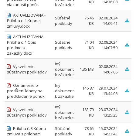
KB
14:36:08
viazanosti ponúk
k zákazke
AKTUALIZOVANA -
Súťažné
76.46
02.08.2024
Priloha c. 1 Kupnej
podklady
KB
14:09:41
zmluvy.docx
AKTUALIZOVANA-
Priloha c. 1 Opis
Súťažné
71.04
02.08.2024
predmetu
podklady
KB
14:07:50
zakazky.docx
Iný
Vysvetlenie
02.08.2024
dokument
1.35 MB
súťažných podkladov
14:07:06
k zákazke
Oznámenie o
Iný
146.87
29.07.2024
predĺžení lehoty na
dokument
KB
13:44:06
predkladanie ponúk
k zákazke
Iný
Vysvetlenie
183.79
23.07.2024
dokument
súťažných podkladov
KB
13:25:25
k zákazke
Príloha č. 3 Kúpna
Súťažné
78.65
15.07.2024
zmluva s prílohami
podklady
KB
14:23:43