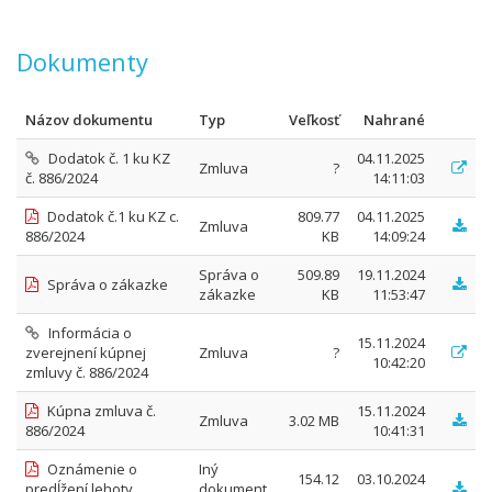
Dokumenty
Názov dokumentu
Typ
Veľkosť
Nahrané
Dodatok č. 1 ku KZ
04.11.2025
Zmluva
?
č. 886/2024
14:11:03
Dodatok č.1 ku KZ c.
809.77
04.11.2025
Zmluva
886/2024
KB
14:09:24
Správa o
509.89
19.11.2024
Správa o zákazke
zákazke
KB
11:53:47
Informácia o
15.11.2024
zverejnení kúpnej
Zmluva
?
10:42:20
zmluvy č. 886/2024
Kúpna zmluva č.
15.11.2024
Zmluva
3.02 MB
886/2024
10:41:31
Oznámenie o
Iný
154.12
03.10.2024
predĺžení lehoty
dokument