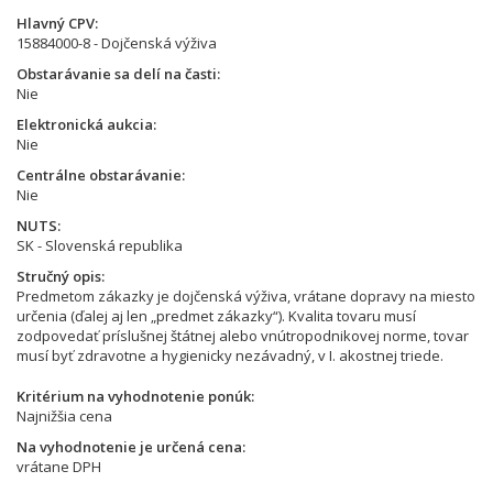
Hlavný CPV
15884000-8 - Dojčenská výživa
Obstarávanie sa delí na časti
Nie
Elektronická aukcia
Nie
Centrálne obstarávanie
Nie
NUTS
SK - Slovenská republika
Stručný opis
Predmetom zákazky je dojčenská výživa, vrátane dopravy na miesto
určenia (ďalej aj len „predmet zákazky“). Kvalita tovaru musí
zodpovedať príslušnej štátnej alebo vnútropodnikovej norme, tovar
musí byť zdravotne a hygienicky nezávadný, v I. akostnej triede.
Kritérium na vyhodnotenie ponúk
Najnižšia cena
Na vyhodnotenie je určená cena
vrátane DPH