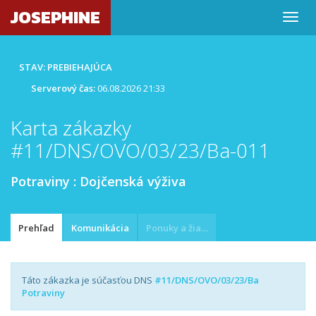
JOSEPHINE
STAV: PREBIEHAJÚCA
Serverový čas:
06.08.2026 21:33
Karta zákazky
#11/DNS/OVO/03/23/Ba-011
Potraviny : Dojčenská výživa
Prehľad
Komunikácia
Ponuky a žiadosti
Táto zákazka je súčasťou DNS
#11/DNS/OVO/03/23/Ba
Potraviny