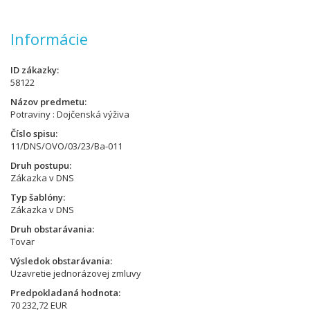
Informácie
ID zákazky
58122
Názov predmetu
Potraviny : Dojčenská výživa
Číslo spisu
11/DNS/OVO/03/23/Ba-011
Druh postupu
Zákazka v DNS
Typ šablóny
Zákazka v DNS
Druh obstarávania
Tovar
Výsledok obstarávania
Uzavretie jednorázovej zmluvy
Predpokladaná hodnota
70 232,72 EUR