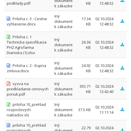
dokument
podklady.pdf
KB
12:48:32
k zákazke
Iný
Priloha c. 3 - Cestne
17.34
02.10.2024
dokument
vyhlasenie.docx
KB
12:48:32
k zákazke
Priloha c. 1
Iný
Technicka specifikacia
26.36
02.10.2024
dokument
PHZ Agrofarma
KB
12:48:32
k zákazke
Dianiska (1).xlsx
Iný
Priloha c. 2 - Kupna
24.92
02.10.2024
dokument
zmluva.docx
KB
12:48:32
k zákazke
vyzva na
Iný
355.71
02.10.2024
predkladanie cenovych
dokument
KB
12:42:40
ponuk.pdf
k zákazke
priloha 10_prehlad
Iný
02.10.2024
rozpoctovych
dokument
37.5 KB
11:11:14
nakladov.xls
k zákazke
priloha 10_prehlad
Iný
22.79
02.10.2024
rozpoctovych
dokument