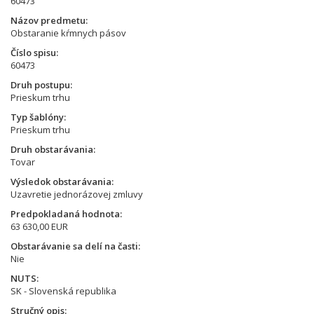
60473
Názov predmetu
Obstaranie kŕmnych pásov
Číslo spisu
60473
Druh postupu
Prieskum trhu
Typ šablóny
Prieskum trhu
Druh obstarávania
Tovar
Výsledok obstarávania
Uzavretie jednorázovej zmluvy
Predpokladaná hodnota
63 630,00 EUR
Obstarávanie sa delí na časti
Nie
NUTS
SK - Slovenská republika
Stručný opis