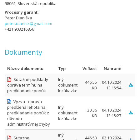
98061, Slovenská republika
Procesný garant
Peter Dianiška
peter.dianisk@gmail.com
+421 903216856
Dokumenty
Názov dokumentu
Typ
Veľkosť
Nahrané
Súťažné podklady
Iný
446.55
04.10.2024
oprava termínu na
dokument
KB
13:15:54
predkladanie ponúk
k zákazke
Výzva - oprava
predĺžená lehota na
Iný
30.36
04.10.2024
predkladanie ponúk z
dokument
KB
13:15:27
dôvodu
k zákazke
administratívnej chyby
Iný
Sutazne
446.53
02.10.2024