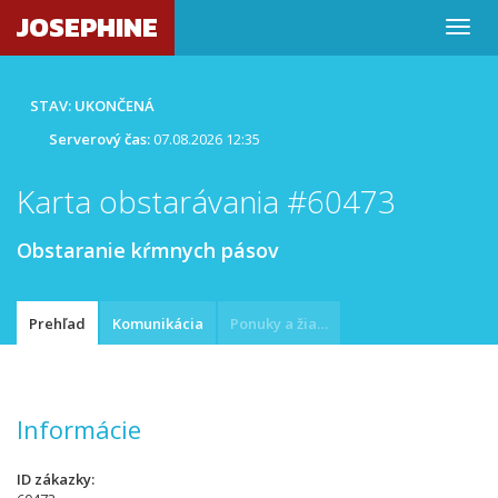
JOSEPHINE
STAV: UKONČENÁ
Serverový čas:
07.08.2026 12:35
Karta obstarávania #60473
Obstaranie kŕmnych pásov
Prehľad
Komunikácia
Ponuky a žiadosti
Informácie
ID zákazky