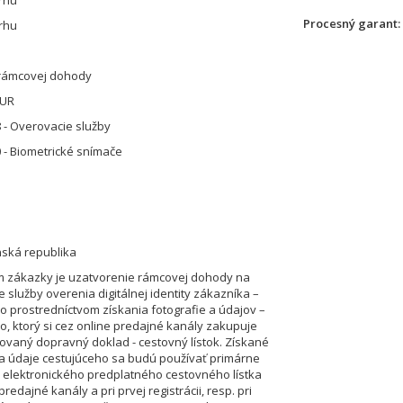
rhu
Procesný garant
rhu
 rámcovej dohody
EUR
 - Overovacie služby
 - Biometrické snímače
nská republika
 zákazky je uzatvorenie rámcovej dohody na
 služby overenia digitálnej identity zákazníka –
o prostredníctvom získania fotografie a údajov –
o, ktorý si cez online predajné kanály zakupuje
ovaný dopravný doklad - cestovný lístok. Získané
 a údaje cestujúceho sa budú používať primárne
 elektronického predplatného cestovného lístka
predajné kanály a pri prvej registrácii, resp. pri