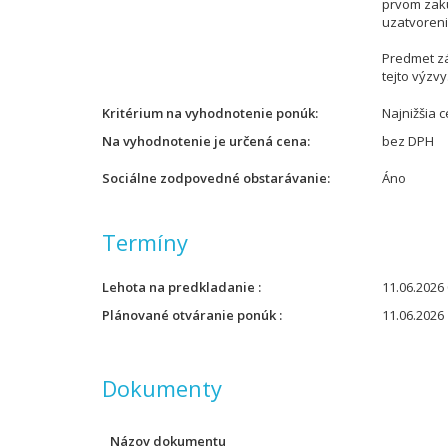
prvom zakú
uzatvoreni
Predmet zák
tejto výzvy
Kritérium na vyhodnotenie ponúk
Najnižšia 
Na vyhodnotenie je určená cena
bez DPH
Sociálne zodpovedné obstarávanie
Áno
Termíny
Lehota na predkladanie
11.06.2026 
Plánované otváranie ponúk
11.06.2026 
Dokumenty
Názov dokumentu