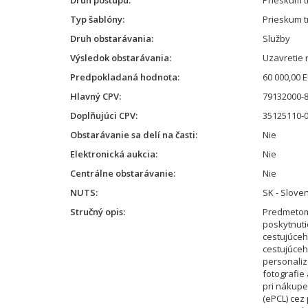
Druh postupu
Prieskum t
Typ šablóny
Prieskum t
Druh obstarávania
Služby
Výsledok obstarávania
Uzavretie
Predpokladaná hodnota
60 000,00 
Hlavný CPV
79132000-8
Doplňujúci CPV
35125110-0
Obstarávanie sa delí na časti
Nie
Elektronická aukcia
Nie
Centrálne obstarávanie
Nie
NUTS
SK - Slove
Stručný opis
Predmetom
poskytnutie
cestujúceh
cestujúceh
personaliz
fotografie
pri nákupe
(ePCL) cez 