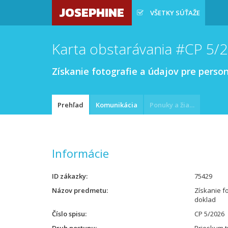
JOSEPHINE
VŠETKY SÚŤAŽE
Karta obstarávania #CP 5/
Získanie fotografie a údajov pre perso
Prehľad
Komunikácia
Ponuky a žiadosti
Informácie
ID zákazky
75429
Názov predmetu
Získanie f
doklad
Číslo spisu
CP 5/2026