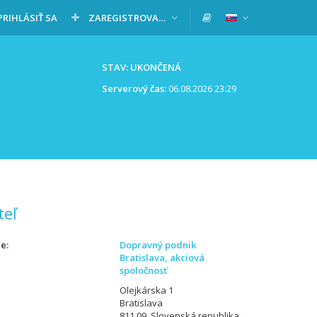
PRIHLÁSIŤ SA
ZAREGISTROVAŤ SA
STAV: UKONČENÁ
Serverový čas:
06.08.2026 23:29
teľ
ie
Dopravný podnik
Bratislava, akciová
spoločnosť
Olejkárska 1
Bratislava
811 09, Slovenská republika