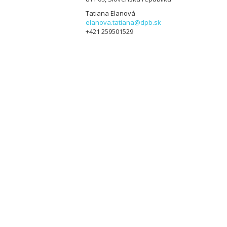
Tatiana Elanová
elanova.tatiana@dpb.sk
+421 259501529