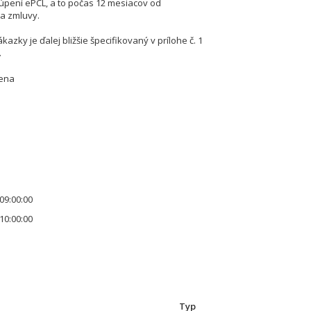
pení ePCL, a to počas 12 mesiacov od
a zmluvy.
azky je ďalej bližšie špecifikovaný v prílohe č. 1
.
cena
09:00:00
10:00:00
Typ