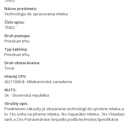
75923
Názov predmetu
Technológia do spracovania mlieka
Číslo spisu
75923
Druh postupu
Prieskum trhu
Typ šablóny
Prieskum trhu
Druh obstarávania
Tovar
Hlavný CPV
42211000-8 - Mliekarenské zariadenia
NUTS
SK - Slovenská republika
Stručný opis
Predmetom zákazky je obstaranie technológií do výrobne mlieka a
to 1 ks Linka na plnenie mlieka, 1ks Separátor mlieka , 1ks Chladiaci
tank a 2 ks Potravinárske čerpadlo podľa technickej špecifikácie.