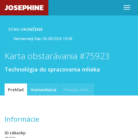
JOSEPHINE
STAV: UKONČENÁ
Serverový čas:
06.08.2026 19:08
Karta obstarávania #75923
Technológia do spracovania mlieka
Prehľad
Komunikácia
Ponuky a žiadosti
Informácie
ID zákazky