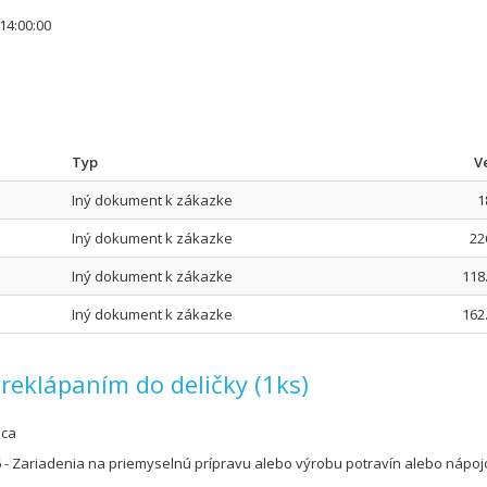
14:00:00
Typ
V
Iný dokument k zákazke
1
Iný dokument k zákazke
22
Iný dokument k zákazke
118
Iný dokument k zákazke
162
preklápaním do deličky (1ks)
úca
 - Zariadenia na priemyselnú prípravu alebo výrobu potravín alebo nápoj