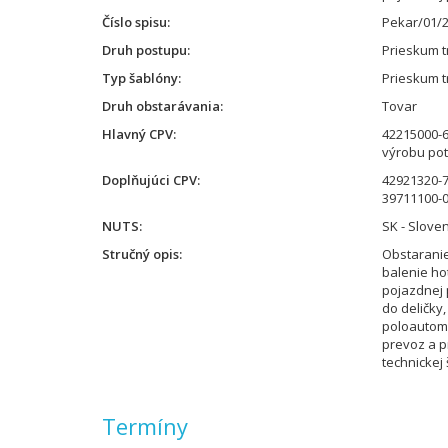
Číslo spisu
Pekar/01/
Druh postupu
Prieskum t
Typ šablóny
Prieskum t
Druh obstarávania
Tovar
Hlavný CPV
42215000-6
výrobu pot
Doplňujúci CPV
42921320-7 
39711100-0
NUTS
SK - Slove
Stručný opis
Obstaranie
balenie h
pojazdnej 
do deličky,
poloautoma
prevoz a p
technickej 
Termíny