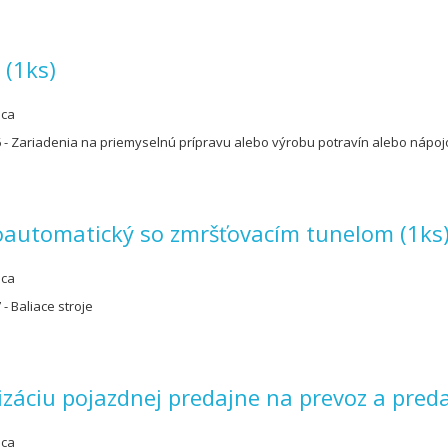
 (1ks)
úca
 - Zariadenia na priemyselnú prípravu alebo výrobu potravín alebo nápoj
oloautomatický so zmršťovacím tunelom (1ks
úca
- Baliace stroje
izáciu pojazdnej predajne na prevoz a pred
úca