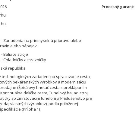
2026
Procesný garant
rhu
rhu
 - Zariadenia na priemyselnú prípravu alebo
ravín alebo nápojov
- Baliace stroje
 - Chladničky a mrazničky
nská republika
 technologických zariadení na spracovanie cesta,
otových pekárenských výrobkov a modernizáciu
predajne (Špirálový hnetač cesta s preklápaním
 Kontinuálna delička cesta, Tunelový baliaci stroj
tický so zmršťovacím tunelom a Príslušenstvo pre
redaj vlastných výrobkov), podľa priloženej
špecifikácie (Príloha 1).