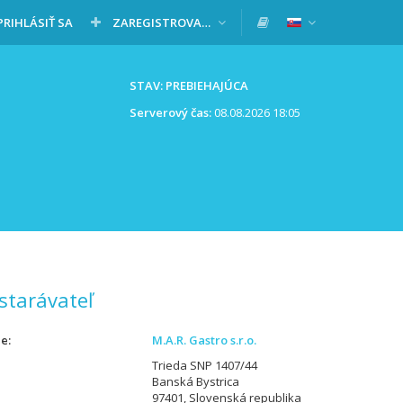
PRIHLÁSIŤ SA
ZAREGISTROVAŤ SA
STAV: PREBIEHAJÚCA
Serverový čas:
08.08.2026 18:05
starávateľ
ie
M.A.R. Gastro s.r.o.
Trieda SNP 1407/44
Banská Bystrica
97401, Slovenská republika