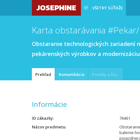
JOSEPHINE
VŠETKY SÚŤAŽE
Karta obstarávania #Pekar
Obstaranie technologických zariadení 
pekárenských výrobkov a modernizáciu
Prehľad
Komunikácia
Ponuky a žiadosti
Informácie
ID zákazky
76461
Názov predmetu
Obstaranie
balenie h
pojazdnej 