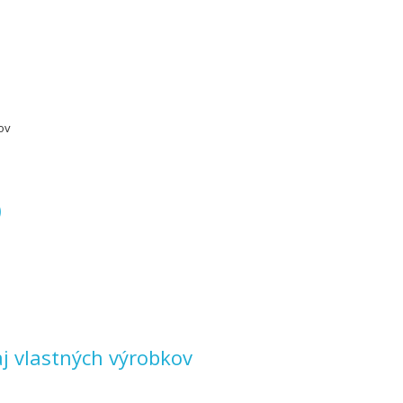
ov
)
aj vlastných výrobkov