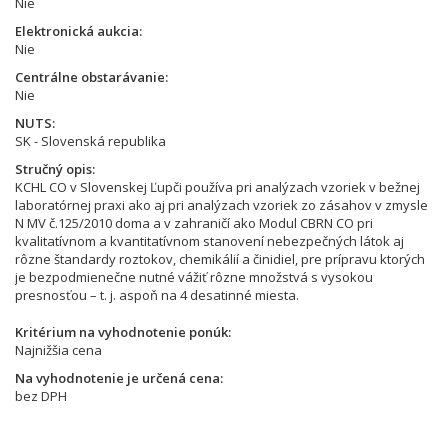
Nie
Elektronická aukcia
Nie
Centrálne obstarávanie
Nie
NUTS
SK - Slovenská republika
Stručný opis
KCHL CO v Slovenskej Ľupči používa pri analýzach vzoriek v bežnej
laboratórnej praxi ako aj pri analýzach vzoriek zo zásahov v zmysle
N MV č.125/2010 doma a v zahraničí ako Modul CBRN CO pri
kvalitatívnom a kvantitatívnom stanovení nebezpečných látok aj
rôzne štandardy roztokov, chemikálií a činidiel, pre prípravu ktorých
je bezpodmienečne nutné vážiť rôzne množstvá s vysokou
presnosťou – t. j. aspoň na 4 desatinné miesta.
Kritérium na vyhodnotenie ponúk
Najnižšia cena
Na vyhodnotenie je určená cena
bez DPH