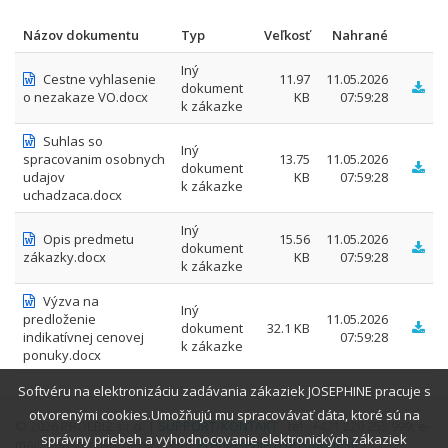
Názov dokumentu
Typ
Veľkosť
Nahrané
Iný
Cestne vyhlasenie
11.97
11.05.2026
dokument
o nezakaze VO.docx
KB
07:59:28
k zákazke
Suhlas so
Iný
spracovanim osobnych
13.75
11.05.2026
dokument
udajov
KB
07:59:28
k zákazke
uchadzaca.docx
Iný
Opis predmetu
15.56
11.05.2026
dokument
zákazky.docx
KB
07:59:28
k zákazke
Výzva na
Iný
predloženie
11.05.2026
dokument
32.1 KB
indikatívnej cenovej
07:59:28
k zákazke
ponuky.docx
Softvéru na elektronizáciu zadávania zákaziek JOSEPHINE pracuje s
otvorenými cookies.Umožňujú mu spracovávať dáta, ktoré sú na
© 2026 PROEBIZ s.r.o. |
SUPPORT
/
KONTAKT
- tel.: +421 220 255 999, e-
správny priebeh a vyhodnocovanie elektronických zákaziek
mail: houston@proebiz.com |
Prehlásenie o prístupnosti
|