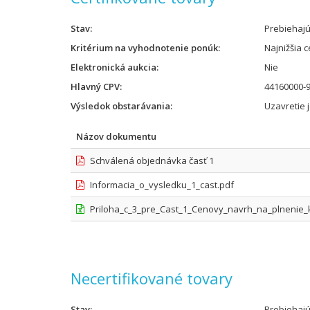
Stav
Prebiehaj
Kritérium na vyhodnotenie ponúk
Najnižšia 
Elektronická aukcia
Nie
Hlavný CPV
44160000-9
Výsledok obstarávania
Uzavretie 
Názov dokumentu
Schválená objednávka časť 1
Informacia_o_vysledku_1_cast.pdf
Priloha_c_3_pre_Cast_1_Cenovy_navrh_na_plnenie_kri
Necertifikované tovary
Stav
Prebiehaj