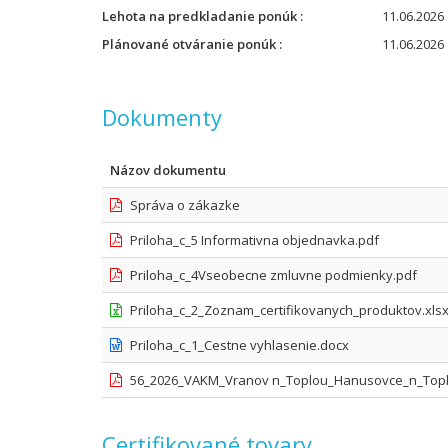
Lehota na predkladanie ponúk
11.06.2026 
Plánované otváranie ponúk
11.06.2026 
Dokumenty
Názov dokumentu
Správa o zákazke
Priloha_c_5 Informativna objednavka.pdf
Priloha_c_4Vseobecne zmluvne podmienky.pdf
Priloha_c_2_Zoznam_certifikovanych_produktov.xls
Priloha_c_1_Cestne vyhlasenie.docx
56_2026_VAKM_Vranov n_Toplou_Hanusovce_n_Topl
Certifikované tovary