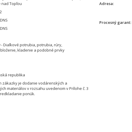
 nad Topľou
Adresa
2
 DNS
Procesný garant
 DNS
- Diaľkové potrubia, potrubia, rúry,
bloženie, kladenie a podobné prvky
nská republika
 zákazky je dodanie vodárenských a
ých materiálov v rozsahu uvedenom v Prílohe č. 3
predkladanie ponúk.