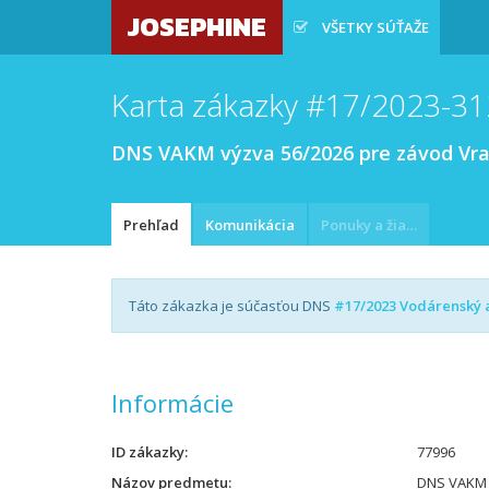
JOSEPHINE
VŠETKY SÚŤAŽE
Karta zákazky #17/2023-31
DNS VAKM výzva 56/2026 pre závod Vr
Prehľad
Komunikácia
Ponuky a žiadosti
Táto zákazka je súčasťou DNS
#17/2023 Vodárenský a 
Informácie
ID zákazky
77996
Názov predmetu
DNS VAKM 