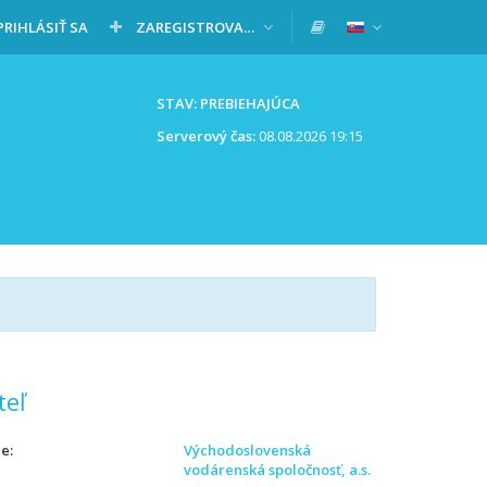
PRIHLÁSIŤ SA
ZAREGISTROVAŤ SA
STAV: PREBIEHAJÚCA
Serverový čas:
08.08.2026 19:15
teľ
ie
Východoslovenská
vodárenská spoločnosť, a.s.