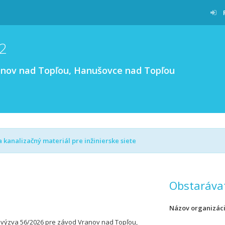
2
anov nad Topľou, Hanušovce nad Topľou
kanalizačný materiál pre inžinierske siete
Obstaráva
Názov organizác
výzva 56/2026 pre závod Vranov nad Topľou,