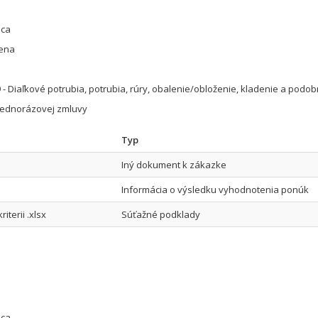
úca
cena
 - Diaľkové potrubia, potrubia, rúry, obalenie/obloženie, kladenie a podo
jednorázovej zmluvy
Typ
Iný dokument k zákazke
Informácia o výsledku vyhodnotenia ponúk
terii .xlsx
Súťažné podklady
úca