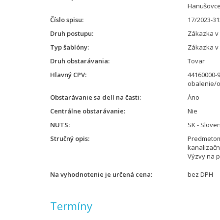
Hanušovce
Číslo spisu
17/2023-31
Druh postupu
Zákazka v
Typ šablóny
Zákazka v
Druh obstarávania
Tovar
Hlavný CPV
44160000-9 
obalenie/o
Obstarávanie sa delí na časti
Áno
Centrálne obstarávanie
Nie
NUTS
SK - Slove
Stručný opis
Predmetom
kanalizačn
Výzvy na 
Na vyhodnotenie je určená cena
bez DPH
Termíny