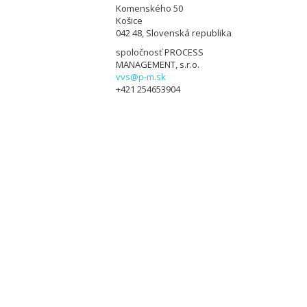
Komenského 50
Košice
042 48, Slovenská republika
spoločnosť PROCESS
MANAGEMENT, s.r.o.
vvs@p-m.sk
+421 254653904