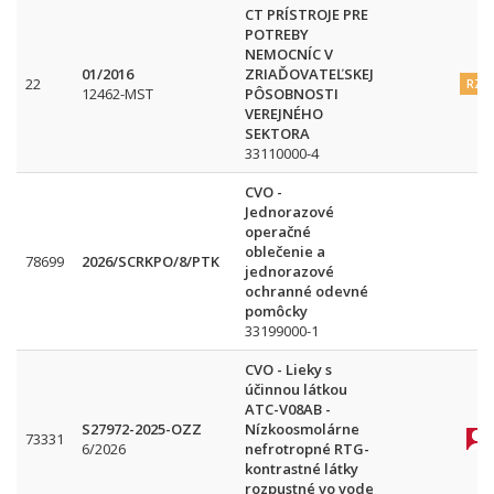
CT PRÍSTROJE PRE
POTREBY
NEMOCNÍC V
01/2016
ZRIAĎOVATEĽSKEJ
22
RZ
12462-MST
PÔSOBNOSTI
VEREJNÉHO
SEKTORA
33110000-4
CVO -
Jednorazové
operačné
oblečenie a
78699
2026/SCRKPO/8/PTK
jednorazové
ochranné odevné
pomôcky
33199000-1
CVO - Lieky s
účinnou látkou
ATC-V08AB -
S27972-2025-OZZ
Nízkoosmolárne
73331
6/2026
nefrotropné RTG-
kontrastné látky
rozpustné vo vode