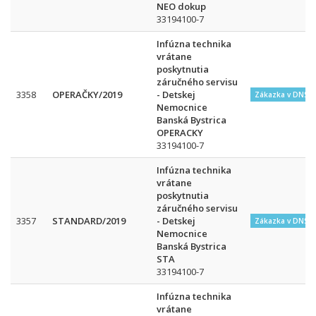
NEO dokup
33194100-7
Infúzna technika
vrátane
poskytnutia
záručného servisu
3358
OPERAČKY/2019
- Detskej
Zákazka v DNS
Nemocnice
Banská Bystrica
OPERACKY
33194100-7
Infúzna technika
vrátane
poskytnutia
záručného servisu
3357
STANDARD/2019
- Detskej
Zákazka v DNS
Nemocnice
Banská Bystrica
STA
33194100-7
Infúzna technika
vrátane