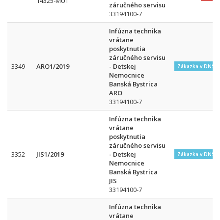
14325-MUT
záručného servisu
33194100-7
Infúzna technika
vrátane
poskytnutia
záručného servisu
3349
ARO1/2019
- Detskej
Zákazka v DNS
Nemocnice
Banská Bystrica
ARO
33194100-7
Infúzna technika
vrátane
poskytnutia
záručného servisu
3352
JIS1/2019
- Detskej
Zákazka v DNS
Nemocnice
Banská Bystrica
JIS
33194100-7
Infúzna technika
vrátane