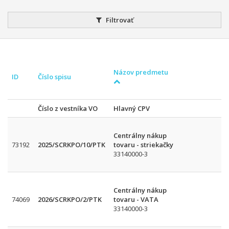
Filtrovať
Názov predmetu
ID
Číslo spisu
Číslo z vestníka VO
Hlavný CPV
Centrálny nákup
73192
2025/SCRKPO/10/PTK
tovaru - striekačky
33140000-3
Centrálny nákup
74069
2026/SCRKPO/2/PTK
tovaru - VATA
33140000-3