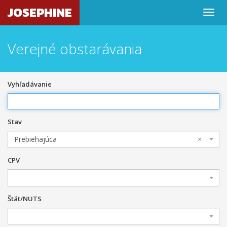
JOSEPHINE
Verejné obstarávania
Vyhľadávanie
Stav
Prebiehajúca
×
CPV
Štát/NUTS