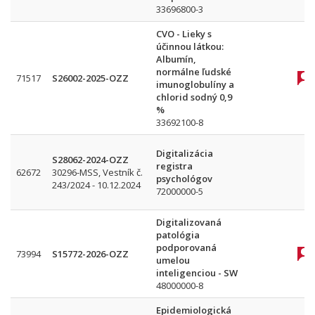
33696800-3
CVO - Lieky s
účinnou látkou:
Albumín,
normálne ľudské
71517
S26002-2025-OZZ
imunoglobulíny a
chlorid sodný 0,9
%
33692100-8
Digitalizácia
S28062-2024-OZZ
registra
62672
30296-MSS, Vestník č.
psychológov
243/2024 - 10.12.2024
72000000-5
Digitalizovaná
patológia
podporovaná
73994
S15772-2026-OZZ
umelou
inteligenciou - SW
48000000-8
Epidemiologická