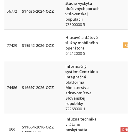
štúdia výskytu
duševných porúch
56772
S14636-2024-OZZ
v slovenskej
populácii
73300000-5
Hlasové a dátové
služby mobilného
77429
S19542-2026-OZZ
RZ
operátora
64212000-5
Informačný
systém Centrálna
integračná
platforma
74486
S16697-2026-OZZ
Ministerstva
zdravotníctva
Slovenskej
republiky
72268000-1
Infúzna technika
vrátane
S11664-2018-OZZ
1059
poskytnutia
DNS