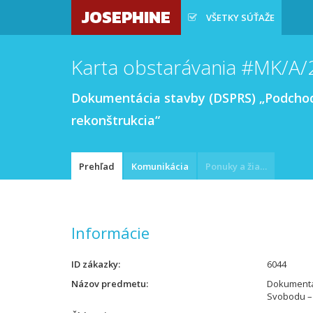
JOSEPHINE
VŠETKY SÚŤAŽE
Karta obstarávania #MK/A
Dokumentácia stavby (DSPRS) „Podchod 
rekonštrukcia“
Prehľad
Komunikácia
Ponuky a žiadosti
Informácie
ID zákazky
6044
Názov predmetu
Dokumentác
Svobodu – 