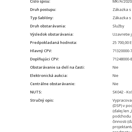
Číslo spisu
MK/A/2020
Druh postupu
Zákazka s
Typ šablóny
Zákazka s
Druh obstarávania
Služby
Výsledok obstarávania
Uzavretie 
Predpokladaná hodnota
25 700,00 
Hlavný CPV
71320000-7
Doplňujúci CPV
71248000-8
Obstarávanie sa delí na časti
Nie
Elektronická aukcia
Nie
Centrálne obstarávanie
Nie
NUTS
SK042 - Koš
Stručný opis
Vypracova
(DSP) v po
(ďalej len
podchodu p
činnosti (ď
projektanta