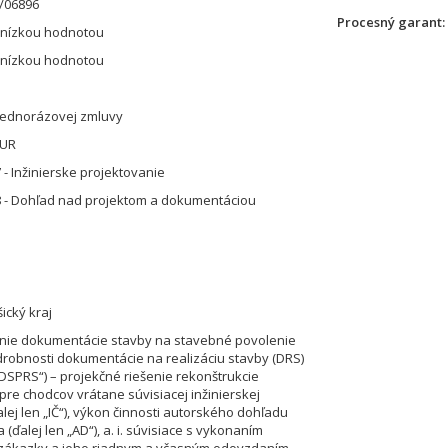
/06896
Procesný garant
 nízkou hodnotou
 nízkou hodnotou
jednorázovej zmluvy
EUR
 - Inžinierske projektovanie
 - Dohľad nad projektom a dokumentáciou
ický kraj
nie dokumentácie stavby na stavebné povolenie
drobnosti dokumentácie na realizáciu stavby (DRS)
 „DSPRS“) – projekčné riešenie rekonštrukcie
re chodcov vrátane súvisiacej inžinierskej
alej len „IČ“), výkon činnosti autorského dohľadu
 (ďalej len „AD“), a. i. súvisiace s vykonaním