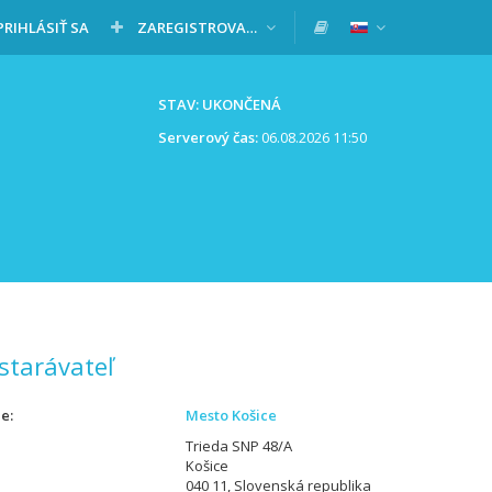
PRIHLÁSIŤ SA
ZAREGISTROVAŤ SA
STAV: UKONČENÁ
Serverový čas:
06.08.2026 11:50
starávateľ
ie
Mesto Košice
Trieda SNP 48/A
Košice
040 11, Slovenská republika