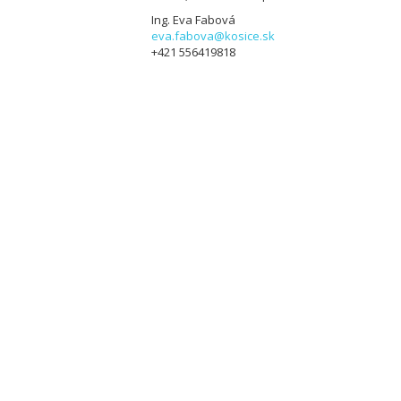
Ing. Eva Fabová
eva.fabova@kosice.sk
+421 556419818