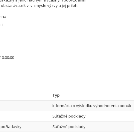
zákazky a jeho riadnym a včasným odovzdaním
obstarávateľovi v zmysle výzvy a jej príloh.
cena
PH
10:00:00
Typ
Informácia o výsledku vyhodnotenia ponúk
Súťažné podklady
ké požiadavky
Súťažné podklady