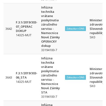
Infúzna
technika
vrátane
poskytnutia
Ministerst
F.3.1/2019/303-
záručného
zdravotníc
07_OPERAC
3642
servisu -
Slovenskej
Zákazka v DNS
DOKUP
Nemocnice
republiky
14325-MUT
Nové Zámky
SK0
OPERACKY
dokup
33194100-7
Infúzna
technika
vrátane
Ministerst
poskytnutia
F.3.1/2019/303-
zdravotníc
záručného
3643
06_STA
Slovenskej
Zákazka v DNS
servisu -
14325-MUT
republiky
Nemocnice
SK0
Nové Zámky
STA
33194100-7
Infúzna