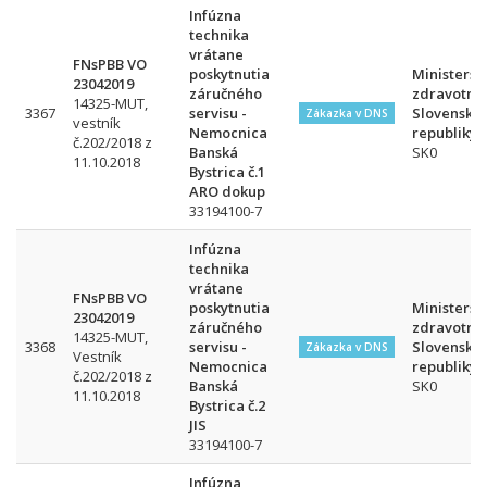
Infúzna
technika
vrátane
FNsPBB VO
poskytnutia
Ministerst
23042019
záručného
zdravotníc
14325-MUT,
3367
servisu -
Slovenskej
Zákazka v DNS
vestník
Nemocnica
republiky
č.202/2018 z
Banská
SK0
11.10.2018
Bystrica č.1
ARO dokup
33194100-7
Infúzna
technika
vrátane
FNsPBB VO
poskytnutia
Ministerst
23042019
záručného
zdravotníc
14325-MUT,
3368
servisu -
Slovenskej
Zákazka v DNS
Vestník
Nemocnica
republiky
č.202/2018 z
Banská
SK0
11.10.2018
Bystrica č.2
JIS
33194100-7
Infúzna