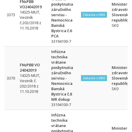
FNsPBB
poskytnutia
Ministerst
VO24042019
záručného
zdravotníc
14325-MUT,
3373
servisu -
Slovenskej
Zákazka v DNS
Vestník
Nemocnica
republiky
č.202/2018 z
Banská
SK0
11.10.2018
Bystrica č.6
PCA
33194100-7
Infúzna
technika
vrátane
FNsPBB VO
poskytnutia
Ministerst
24042019
záručného
zdravotníc
14325-MUT,
3370
servisu -
Slovenskej
Zákazka v DNS
Vestník č.
Nemocnica
republiky
202/2018 z
Banská
SK0
11.10.2018
Bystrica č.8
MR dokup
33194100-7
Infúzna
technika
vrátane
Ministerst
poskytnutia