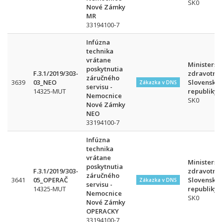
SK0
Nové Zámky
MR
33194100-7
Infúzna
technika
vrátane
Ministerst
poskytnutia
F.3.1/2019/303-
zdravotníc
záručného
3639
03_NEO
Slovenskej
Zákazka v DNS
servisu -
14325-MUT
republiky
Nemocnice
SK0
Nové Zámky
NEO
33194100-7
Infúzna
technika
vrátane
Ministerst
poskytnutia
F.3.1/2019/303-
zdravotníc
záručného
3641
05_OPERAČ
Slovenskej
Zákazka v DNS
servisu -
14325-MUT
republiky
Nemocnice
SK0
Nové Zámky
OPERACKY
33194100-7