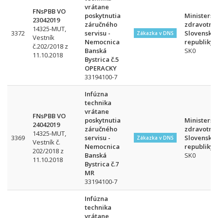
vrátane
FNsPBB VO
poskytnutia
Ministerst
23042019
záručného
zdravotníc
14325-MUT,
3372
servisu -
Slovenskej
Zákazka v DNS
Vestník
Nemocnica
republiky
č.202/2018 z
Banská
SK0
11.10.2018
Bystrica č.5
OPERACKY
33194100-7
Infúzna
technika
vrátane
FNsPBB VO
poskytnutia
Ministerst
24042019
záručného
zdravotníc
14325-MUT,
3369
servisu -
Slovenskej
Zákazka v DNS
Vestník č.
Nemocnica
republiky
202/2018 z
Banská
SK0
11.10.2018
Bystrica č.7
MR
33194100-7
Infúzna
technika
vrátane