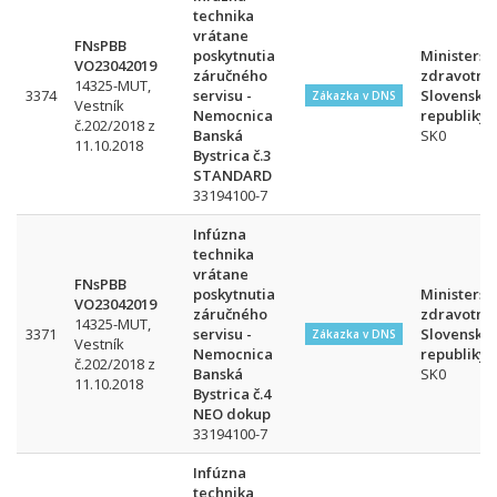
technika
vrátane
FNsPBB
poskytnutia
Ministerst
VO23042019
záručného
zdravotníc
14325-MUT,
3374
servisu -
Slovenskej
Zákazka v DNS
Vestník
Nemocnica
republiky
č.202/2018 z
Banská
SK0
11.10.2018
Bystrica č.3
STANDARD
33194100-7
Infúzna
technika
vrátane
FNsPBB
poskytnutia
Ministerst
VO23042019
záručného
zdravotníc
14325-MUT,
3371
servisu -
Slovenskej
Zákazka v DNS
Vestník
Nemocnica
republiky
č.202/2018 z
Banská
SK0
11.10.2018
Bystrica č.4
NEO dokup
33194100-7
Infúzna
technika