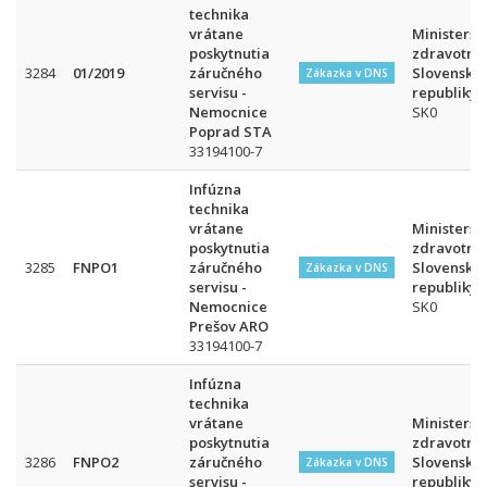
technika
vrátane
Ministerst
poskytnutia
zdravotníc
3284
01/2019
záručného
Slovenskej
Zákazka v DNS
servisu -
republiky
Nemocnice
SK0
Poprad STA
33194100-7
Infúzna
technika
vrátane
Ministerst
poskytnutia
zdravotníc
3285
FNPO1
záručného
Slovenskej
Zákazka v DNS
servisu -
republiky
Nemocnice
SK0
Prešov ARO
33194100-7
Infúzna
technika
vrátane
Ministerst
poskytnutia
zdravotníc
3286
FNPO2
záručného
Slovenskej
Zákazka v DNS
servisu -
republiky