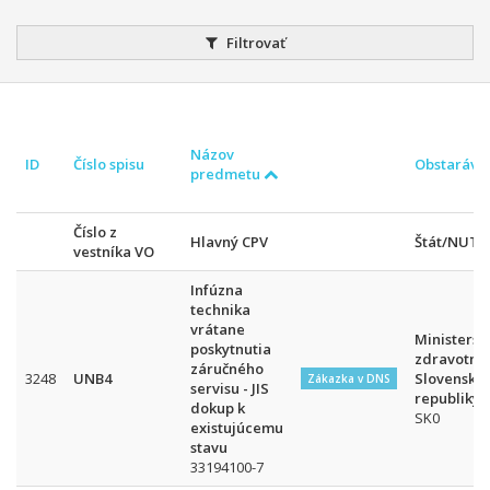
Filtrovať
Názov
ID
Číslo spisu
Obstaráva
predmetu
Číslo z
Hlavný CPV
Štát/NUTS
vestníka VO
Infúzna
technika
vrátane
Ministerst
poskytnutia
zdravotníc
záručného
3248
UNB4
Slovenskej
Zákazka v DNS
servisu - JIS
republiky
dokup k
SK0
existujúcemu
stavu
33194100-7