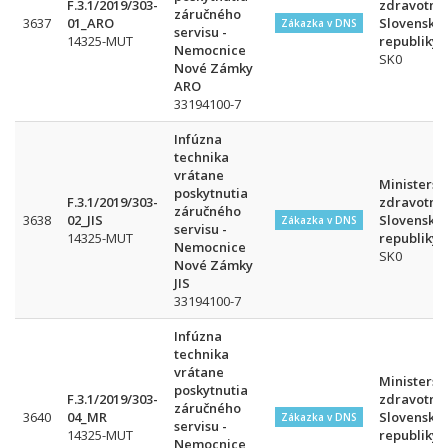
F.3.1/2019/303-
zdravotníc
záručného
3637
01_ARO
Slovenskej
Zákazka v DNS
servisu -
14325-MUT
republiky
Nemocnice
SK0
Nové Zámky
ARO
33194100-7
Infúzna
technika
vrátane
Ministerst
poskytnutia
F.3.1/2019/303-
zdravotníc
záručného
3638
02_JIS
Slovenskej
Zákazka v DNS
servisu -
14325-MUT
republiky
Nemocnice
SK0
Nové Zámky
JIS
33194100-7
Infúzna
technika
vrátane
Ministerst
poskytnutia
F.3.1/2019/303-
zdravotníc
záručného
3640
04_MR
Slovenskej
Zákazka v DNS
servisu -
14325-MUT
republiky
Nemocnice