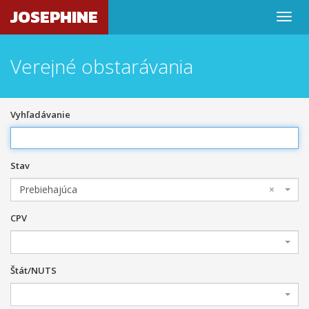
JOSEPHINE
Verejné obstarávania
Vyhľadávanie
Stav
Prebiehajúca
×
CPV
Štát/NUTS