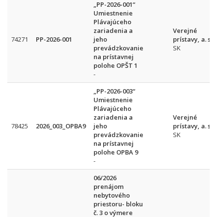
„PP-2026-001“
Umiestnenie
Plávajúceho
zariadenia a
Verejné
74271
PP-2026-001
jeho
prístavy, a. s.
prevádzkovanie
SK
na prístavnej
polohe OPŠT 1
-
„PP-2026-003“
Umiestnenie
Plávajúceho
zariadenia a
Verejné
78425
2026_003_OPBA9
jeho
prístavy, a. s.
prevádzkovanie
SK
na prístavnej
polohe OPBA 9
-
06/2026
prenájom
nebytového
priestoru- bloku
č. 3 o výmere