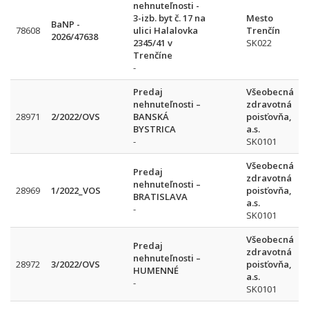
nehnuteľnosti -
3-izb. byt č. 17 na
Mesto
BaNP -
78608
ulici Halalovka
Trenčín
2026/47638
2345/41 v
SK022
Trenčíne
-
Predaj
Všeobecná
nehnuteľnosti –
zdravotná
28971
2/2022/OVS
BANSKÁ
poisťovňa,
BYSTRICA
a.s.
-
SK0101
Všeobecná
Predaj
zdravotná
nehnuteľnosti –
28969
1/2022_VOS
poisťovňa,
BRATISLAVA
a.s.
-
SK0101
Všeobecná
Predaj
zdravotná
nehnuteľnosti –
28972
3/2022/OVS
poisťovňa,
HUMENNÉ
a.s.
-
SK0101