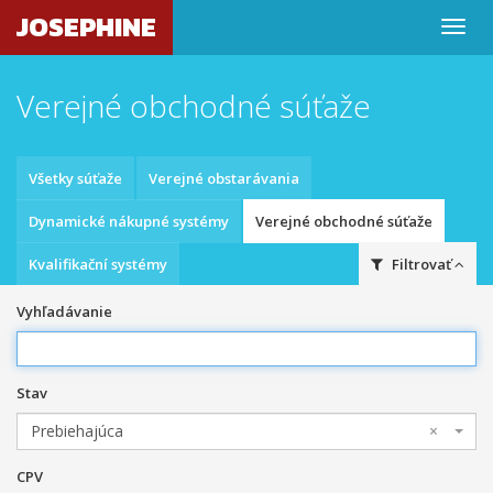
JOSEPHINE
Verejné obchodné súťaže
Všetky súťaže
Verejné obstarávania
Dynamické nákupné systémy
Verejné obchodné súťaže
Kvalifikační systémy
Filtrovať
Vyhľadávanie
Stav
Prebiehajúca
×
CPV