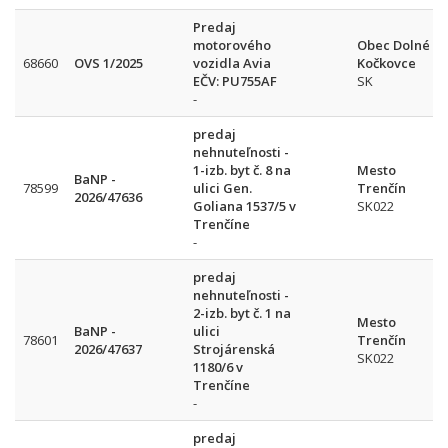
Predaj
motorového
Obec Dolné
68660
OVS 1/2025
vozidla Avia
Kočkovce
EČV: PU755AF
SK
-
predaj
nehnuteľnosti -
1-izb. byt č. 8 na
Mesto
BaNP -
78599
ulici Gen.
Trenčín
2026/47636
Goliana 1537/5 v
SK022
Trenčíne
-
predaj
nehnuteľnosti -
2-izb. byt č. 1 na
Mesto
BaNP -
ulici
78601
Trenčín
2026/47637
Strojárenská
SK022
1180/6 v
Trenčíne
-
predaj