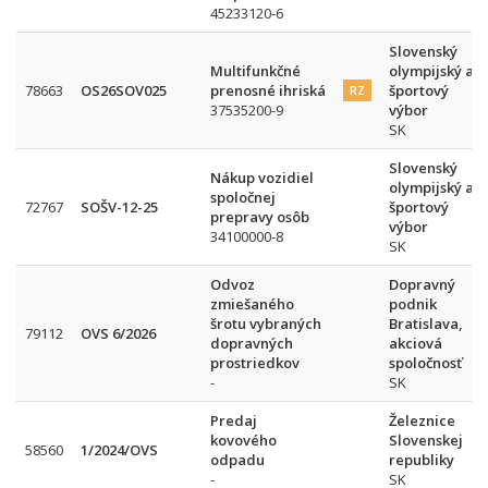
45233120-6
Slovenský
Multifunkčné
olympijský a
78663
OS26SOV025
prenosné ihriská
športový
RZ
37535200-9
výbor
SK
Slovenský
Nákup vozidiel
olympijský a
spoločnej
72767
SOŠV-12-25
športový
prepravy osôb
výbor
34100000-8
SK
Odvoz
Dopravný
zmiešaného
podnik
šrotu vybraných
Bratislava,
79112
OVS 6/2026
dopravných
akciová
prostriedkov
spoločnosť
-
SK
Predaj
Železnice
kovového
Slovenskej
58560
1/2024/OVS
odpadu
republiky
-
SK