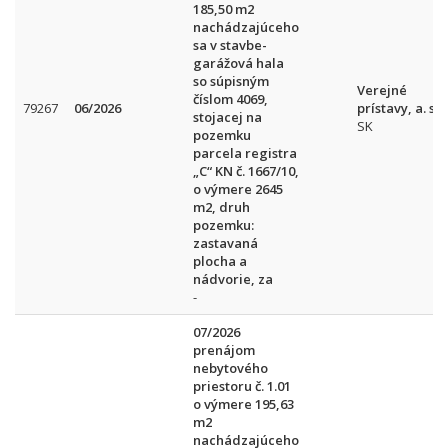
185,50 m2
nachádzajúceho
sa v stavbe-
garážová hala
so súpisným
Verejné
číslom 4069,
79267
06/2026
prístavy, a. s.
stojacej na
SK
pozemku
parcela registra
„C“ KN č. 1667/10,
o výmere 2645
m2, druh
pozemku:
zastavaná
plocha a
nádvorie, za
-
07/2026
prenájom
nebytového
priestoru č. 1.01
o výmere 195,63
m2
nachádzajúceho