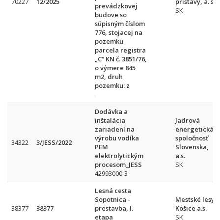
70227
12/2025
prístavy, a. s.
prevádzkovej
SK
budove so
súpisným číslom
776, stojacej na
pozemku
parcela registra
„C“ KN č. 3851/76,
o výmere 845
m2, druh
pozemku: z
-
Dodávka a
inštalácia
Jadrová
zariadení na
energetická
výrobu vodíka
spoločnosť
34322
3/JESS/2022
PEM
Slovenska,
elektrolytickým
a.s.
procesom_JESS
SK
42993000-3
Lesná cesta
Sopotnica -
Mestské lesy
38377
38377
prestavba, I.
Košice a.s.
etapa
SK