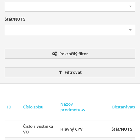
Štát/NUTS
Pokročilý filter
Filtrovať
Názov
ID
Číslo spisu
Obstarávateľ
predmetu
Číslo z vestníka
Hlavný CPV
Štát/NUTS
VO