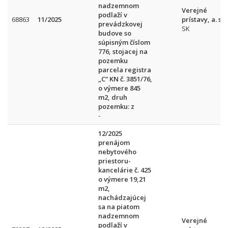
nadzemnom
Verejné
podlaží v
68863
11/2025
prístavy, a. s.
prevádzkovej
SK
budove so
súpisným číslom
776, stojacej na
pozemku
parcela registra
„C“ KN č. 3851/76,
o výmere 845
m2, druh
pozemku: z
-
12/2025
prenájom
nebytového
priestoru-
kancelárie č. 425
o výmere 19,21
m2,
nachádzajúcej
sa na piatom
nadzemnom
Verejné
podlaží v