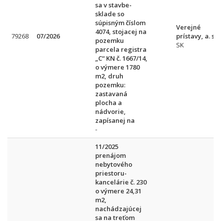
sa v stavbe-
sklade so
súpisným číslom
Verejné
4074, stojacej na
79268
07/2026
prístavy, a. s.
pozemku
SK
parcela registra
„C“ KN č. 1667/14,
o výmere 1780
m2, druh
pozemku:
zastavaná
plocha a
nádvorie,
zapísanej na
-
11/2025
prenájom
nebytového
priestoru-
kancelárie č. 230
o výmere 24,31
m2,
nachádzajúcej
sa na treťom