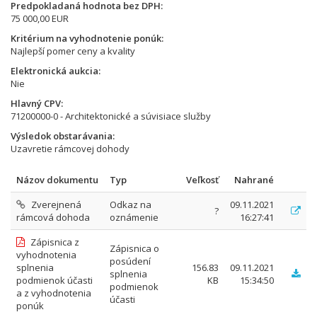
Predpokladaná hodnota bez DPH
75 000,00 EUR
Kritérium na vyhodnotenie ponúk
Najlepší pomer ceny a kvality
Elektronická aukcia
Nie
Hlavný CPV
71200000-0 - Architektonické a súvisiace služby
Výsledok obstarávania
Uzavretie rámcovej dohody
Názov dokumentu
Typ
Veľkosť
Nahrané
Zverejnená
Odkaz na
09.11.2021
?
rámcová dohoda
oznámenie
16:27:41
Zápisnica z
Zápisnica o
vyhodnotenia
posúdení
splnenia
156.83
09.11.2021
splnenia
podmienok účasti
KB
15:34:50
podmienok
a z vyhodnotenia
účasti
ponúk