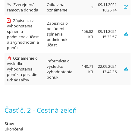
Zverejnená
Odkaz na
09.11.2021
?
rámcová dohoda
oznámenie
16:26:14
Zápisnica z
Zápisnica o
vyhodnotenia
posúdení
splnenia
156.82
09.11.2021
splnenia
podmienok účasti
KB
15:33:57
podmienok
a z vyhodnotenia
účasti
ponúk
Oznámenie o
Informácia o
výsledku
výsledku
140.71
22.09.2021
vyhodnotenia
vyhodnotenia
KB
13:42:36
ponúk a poradie
ponúk
uchádzačov
Časť č. 2 - Cestná zeleň
Stav
Ukončená