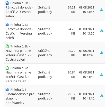
Príloha č. 3b -
Rámcová dohoda -
Súťažné
94.21
03.08.2021
Časť č. 2 - Cestná
podklady
KB
10:43:46
zeleň
Príloha č. 3a -
Rámcová dohoda -
Súťažné
94.26
03.08.2021
Časť č. 1 - Verejná
podklady
KB
10:43:20
zeleň
Príloha č. 2b -
Návrh na plnenie
Súťažné
20.79
03.08.2021
kritérií - Časť č. 2 -
podklady
KB
10:42:48
Cestná zeleň
Príloha č. 2a -
Návrh na plnenie
Súťažné
20.84
03.08.2021
kritérií - Časť č. 1 -
podklady
KB
10:41:40
Verejná zeleň
Príloha č. 1 -
Plnomocenstvo pre
Súťažné
29.37
03.08.2021
skupinu
podklady
KB
10:41:16
dodávateľov