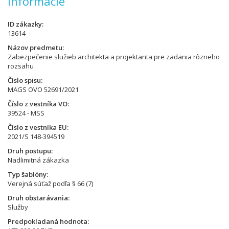
Informácie
ID zákazky
13614
Názov predmetu
Zabezpečenie služieb architekta a projektanta pre zadania rôzneho
rozsahu
Číslo spisu
MAGS OVO 52691/2021
Číslo z vestníka VO
39524 - MSS
Číslo z vestníka EU
2021/S 148-394519
Druh postupu
Nadlimitná zákazka
Typ šablóny
Verejná súťaž podľa § 66 (7)
Druh obstarávania
Služby
Predpokladaná hodnota