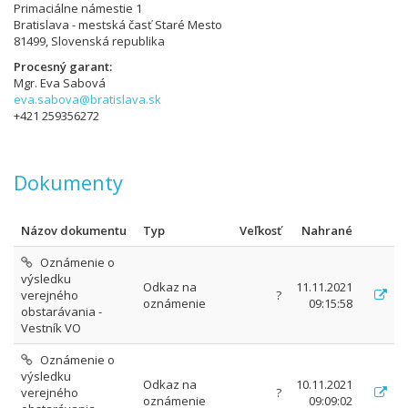
Primaciálne námestie 1
Bratislava - mestská časť Staré Mesto
81499, Slovenská republika
Procesný garant
Mgr. Eva Sabová
eva.sabova@bratislava.sk
+421 259356272
Dokumenty
Názov dokumentu
Typ
Veľkosť
Nahrané
Oznámenie o
výsledku
Odkaz na
11.11.2021
verejného
?
oznámenie
09:15:58
obstarávania -
Vestník VO
Oznámenie o
výsledku
Odkaz na
10.11.2021
verejného
?
oznámenie
09:09:02