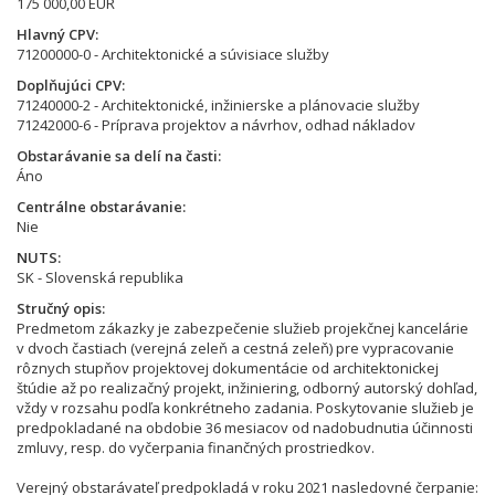
175 000,00 EUR
Hlavný CPV
71200000-0 - Architektonické a súvisiace služby
Doplňujúci CPV
71240000-2 - Architektonické, inžinierske a plánovacie služby
71242000-6 - Príprava projektov a návrhov, odhad nákladov
Obstarávanie sa delí na časti
Áno
Centrálne obstarávanie
Nie
NUTS
SK - Slovenská republika
Stručný opis
Predmetom zákazky je zabezpečenie služieb projekčnej kancelárie
v dvoch častiach (verejná zeleň a cestná zeleň) pre vypracovanie
rôznych stupňov projektovej dokumentácie od architektonickej
štúdie až po realizačný projekt, inžiniering, odborný autorský dohľad,
vždy v rozsahu podľa konkrétneho zadania. Poskytovanie služieb je
predpokladané na obdobie 36 mesiacov od nadobudnutia účinnosti
zmluvy, resp. do vyčerpania finančných prostriedkov.
Verejný obstarávateľ predpokladá v roku 2021 nasledovné čerpanie: