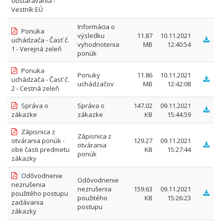
obstarávania -
Vestník EÚ
Informácia o
Ponuka
výsledku
11.87
10.11.2021
uchádzača - Časť č.
vyhodnotenia
MB
12:40:54
1 - Verejná zeleň
ponúk
Ponuka
Ponuky
11.86
10.11.2021
uchádzača - Časť č.
uchádzačov
MB
12:42:08
2 - Cestná zeleň
Správa o
Správa o
147.02
09.11.2021
zákazke
zákazke
KB
15:44:59
Zápisnica z
Zápisnica z
otvárania ponúk -
129.27
09.11.2021
otvárania
obe časti predmetu
KB
15:27:44
ponúk
zákazky
Odôvodnenie
Odôvodnenie
nezrušenia
nezrušenia
159.63
09.11.2021
použitého postupu
použitého
KB
15:26:23
zadávania
postupu
zákazky