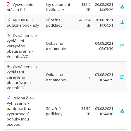
Vysvetlenie -
Iný dokument
135.9
26.08.2021
otázka č. 1
k zákazke
KB
14:05:29
AKTUÁLNE -
Súťažné
402.54
26.08.2021
Súťažné podklady
podklady
KB
14:04:51
Oznámenie o
vyhlásení
Odkaz na
04.08.2021
verejného
?
oznámenie
08:03:39
obstarávania -
Vestník ÚVO
Oznámenie o
vyhlásení
Odkaz na
03.08.2021
verejného
?
oznámenie
10:44:29
obstarávania -
Vestník EÚ
Príloha č. 4 -
Vyhlásenie k
participácii na
Súťažné
31.59
03.08.2021
vypracovaní
podklady
KB
10:44:10
ponuky inou
osobou