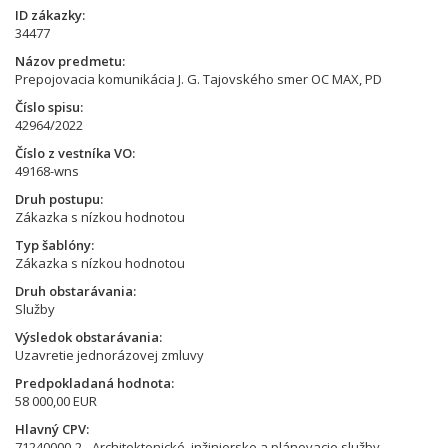
ID zákazky
34477
Názov predmetu
Prepojovacia komunikácia J. G. Tajovského smer OC MAX, PD
Číslo spisu
42964/2022
Číslo z vestníka VO
49168-wns
Druh postupu
Zákazka s nízkou hodnotou
Typ šablóny
Zákazka s nízkou hodnotou
Druh obstarávania
Služby
Výsledok obstarávania
Uzavretie jednorázovej zmluvy
Predpokladaná hodnota
58 000,00 EUR
Hlavný CPV
71240000-2 - Architektonické, inžinierske a plánovacie služby