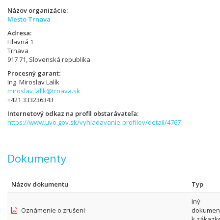
Názov organizácie
Mesto Trnava
Adresa
Hlavná 1
Trnava
917 71, Slovenská republika
Procesný garant
Ing. Miroslav Lalík
miroslav.lalik@trnava.sk
+421 333236343
Internetový odkaz na profil obstarávateľa
https://www.uvo.gov.sk/vyhladavanie-profilov/detail/4767
Dokumenty
Názov dokumentu
Typ
Iný
Oznámenie o zrušení
dokumen
k zákazk