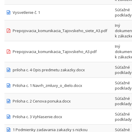
Súťažné
Vysvetlenie č. 1
podklady
Iný
Prepojovacia_komunikacia_Tajovskeho_siete_A3.pdf
dokumen
k zákazk
Iný
Prepojovacia_komunikacia_Tajovskeho_A3.pdf
dokumen
k zákazk
Súťažné
priloha c. 4 Opis predmetu zakazky.docx
podklady
Súťažné
Priloha c. 1 Navrh_zmluvy_o_dielo.docx
podklady
Súťažné
Priloha c. 2 Cenova ponuka.docx
podklady
Súťažné
Priloha c. 3 Vyhlasenie.docx
podklady
1 Podmienky zadavania zakazky s nizkou
Súťažné