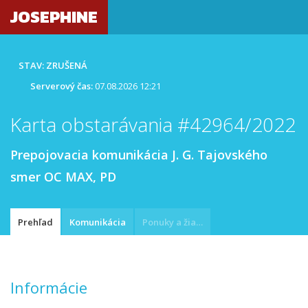
JOSEPHINE
STAV: ZRUŠENÁ
Serverový čas:
07.08.2026 12:21
Karta obstarávania #42964/2022
Prepojovacia komunikácia J. G. Tajovského
smer OC MAX, PD
Prehľad
Komunikácia
Ponuky a žiadosti
Informácie