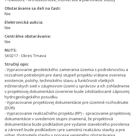
Obstarávanie sa delí na časti
Nie
Elektronická aukcia
Nie
Centrálne obstarávanie
Nie
NUTS
SK0217 - Okres Trnava
Stručný opis
- Vypracovanie geodetického zamerania územia s podrobnosťou a
rozsahom potrebným pre daný stupeň projektu vrátane overenia
existencie, polohy, technického stavu a funkčnosti všetkých
inžinierskych sietí v záujmovom území u správcov a ich zohľadnenie
v projektovej dokumentácii (overenie bude zdokladované zápisom),
hydrogeologického posudku.
- Vypracovanie projektovej dokumentácie pre územné rozhodnutie
(DÚR).
- Vypracovanie realizačného projektu (RP) – spracovanie projektovej
dokumentácie v uvedenom stupni znamená, že projektová
dokumentácia bude podkladom pre vydanie stavebného povolenia
a zároveň bude podkladom i pre samotnú realizáciu stavby a pre
výber zhotoviteľa stavby v procese verejného obstarávania.