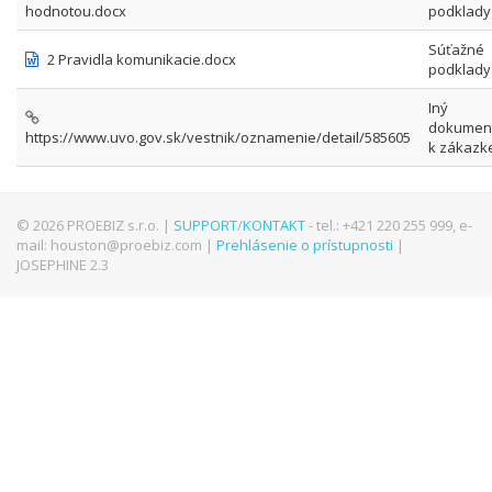
hodnotou.docx
podklady
Súťažné
2 Pravidla komunikacie.docx
podklady
Iný
dokumen
https://www.uvo.gov.sk/vestnik/oznamenie/detail/585605
k zákazk
© 2026 PROEBIZ s.r.o. |
SUPPORT
/
KONTAKT
- tel.: +421 220 255 999, e-
mail: houston@proebiz.com |
Prehlásenie o prístupnosti
|
JOSEPHINE 2.3