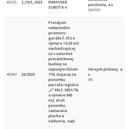
43325
2_OVS_2023
RIMAVSKÁ
poisťovňa, a.s.
SOBOTA II
SK0101
-
Prenájom
nebytového
priestoru-
garáže č. 012 o
výmere 19,03 m2
nachádzajúcej
sa v suteréne
prevádzkovej
budovy so
súpisným číslom
Verejné prístavy, a.
45047
23/2023
776, stojacej na
s.
pozemku
SK
parcela registra
„C“ KN č. 3851/76,
o výmere 845
m2, druh
pozemku:
zastavaná
plocha a
nádvorie, zapí
-