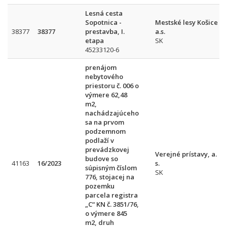
Lesná cesta
Sopotnica -
Mestské lesy Košice
38377
38377
prestavba, I.
a.s.
etapa
SK
45233120-6
prenájom
nebytového
priestoru č. 006 o
výmere 62,48
m2,
nachádzajúceho
sa na prvom
podzemnom
podlaží v
prevádzkovej
Verejné prístavy, a.
budove so
41163
16/2023
s.
súpisným číslom
SK
776, stojacej na
pozemku
parcela registra
„C“ KN č. 3851/76,
o výmere 845
m2, druh