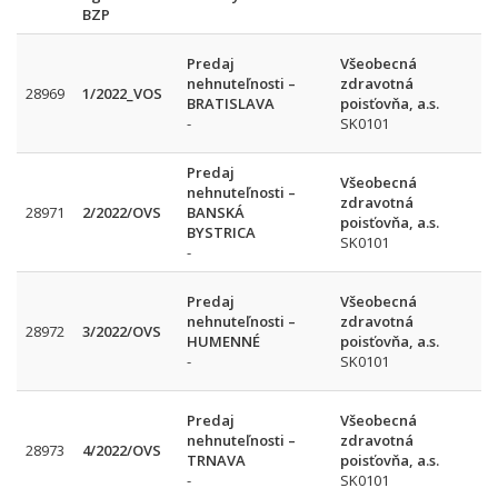
BZP
Predaj
Všeobecná
nehnuteľnosti –
zdravotná
28969
1/2022_VOS
BRATISLAVA
poisťovňa, a.s.
-
SK0101
Predaj
Všeobecná
nehnuteľnosti –
zdravotná
28971
2/2022/OVS
BANSKÁ
poisťovňa, a.s.
BYSTRICA
SK0101
-
Predaj
Všeobecná
nehnuteľnosti –
zdravotná
28972
3/2022/OVS
HUMENNÉ
poisťovňa, a.s.
-
SK0101
Predaj
Všeobecná
nehnuteľnosti –
zdravotná
28973
4/2022/OVS
TRNAVA
poisťovňa, a.s.
-
SK0101