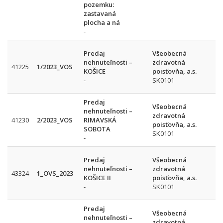
pozemku:
zastavaná
plocha a ná
-
Predaj
Všeobecná
nehnuteľnosti –
zdravotná
41225
1/2023_VOS
KOŠICE
poisťovňa, a.s.
-
SK0101
Predaj
Všeobecná
nehnuteľnosti –
zdravotná
41230
2/2023_VOS
RIMAVSKÁ
poisťovňa, a.s.
SOBOTA
SK0101
-
Predaj
Všeobecná
nehnuteľnosti –
zdravotná
43324
1_OVS_2023
KOŠICE II
poisťovňa, a.s.
-
SK0101
Predaj
Všeobecná
nehnuteľnosti –
zdravotná