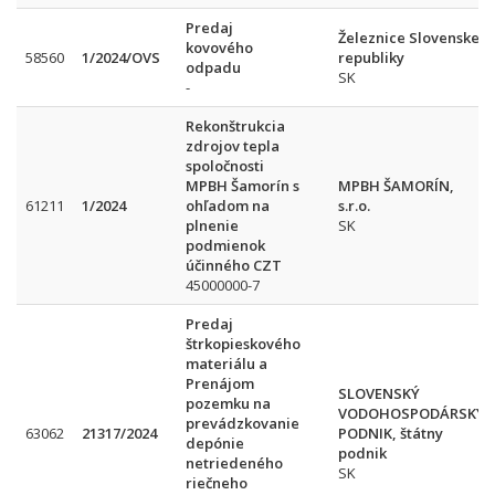
Predaj
Železnice Slovenskej
kovového
58560
1/2024/OVS
republiky
odpadu
SK
-
Rekonštrukcia
zdrojov tepla
spoločnosti
MPBH Šamorín s
MPBH ŠAMORÍN,
61211
1/2024
ohľadom na
s.r.o.
plnenie
SK
podmienok
účinného CZT
45000000-7
Predaj
štrkopieskového
materiálu a
Prenájom
SLOVENSKÝ
pozemku na
VODOHOSPODÁRSKY
prevádzkovanie
63062
21317/2024
PODNIK, štátny
depónie
podnik
netriedeného
SK
riečneho