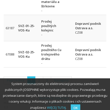
materiálu a
štrkovne
-
Prodej
Dopravní podnik
SVZ-01-25-
použitých
63187
Ostrava a.s.
VOS-Ku
kolejnic
CZ08
-
Prodej
použitého Cu
Dopravní podnik
SVZ-02-25-
67088
trolejového
Ostrava a.s.
VOS-Ku
drátu
CZ08
-
Poprzednia
1
2
3
Następna
System przeznaczony do elektronizacji procesu zamówień
publicznych JOSEPHINE wykorzystuje pliki cookies. Pozwalają mu na
przetwarzanie danych, które są niezbędne do poprawnego przebiegu
© 2026 PROEBIZ s.r.o. |
WSPARCIE
/
KONTAKT
- tel.: +48 222 139 900, e-
i oceny eAukcji. Informacje o plikach cookies i ich ustawieniach
mail: houston@proebiz.com |
Deklaracja dostępności
| JOSEPHINE
2.3
znajdziesz
WIĘCEJ TUTAJ.
OK