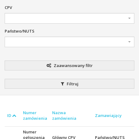
CPV
Państwo/NUTS
Zaawansowany filtr
Filtruj
Numer
Nazwa
ID
Zamawiający
zamówienia
zamówienia
Numer
ogłoszenia
Główny CPV
Państwo/NUTS