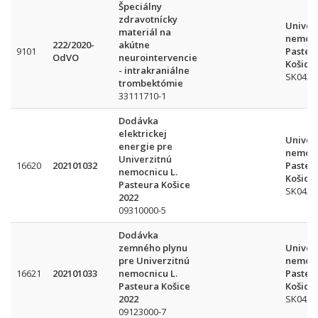
Špeciálny
zdravotnícky
Univer
materiál na
nemocn
222/2020-
akútne
9101
Pasteu
OdVO
neurointervencie
Košice
- intrakraniálne
SK042
trombektómie
33111710-1
Dodávka
elektrickej
Univer
energie pre
nemocn
Univerzitnú
16620
202101032
Pasteu
nemocnicu L.
Košice
Pasteura Košice
SK042
2022
09310000-5
Dodávka
zemného plynu
Univer
pre Univerzitnú
nemocn
16621
202101033
nemocnicu L.
Pasteu
Pasteura Košice
Košice
2022
SK042
09123000-7