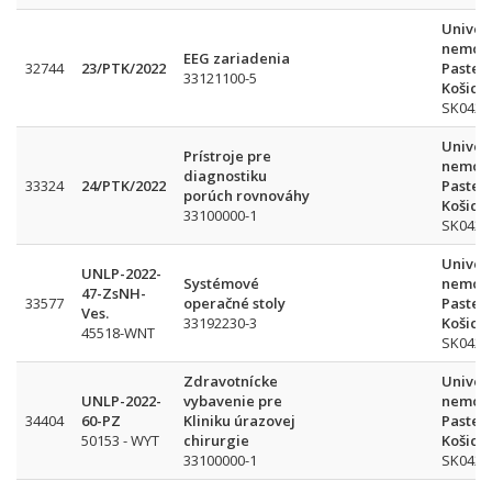
Univer
nemocn
EEG zariadenia
32744
23/PTK/2022
Pasteu
33121100-5
Košice
SK042
Univer
Prístroje pre
nemocn
diagnostiku
33324
24/PTK/2022
Pasteu
porúch rovnováhy
Košice
33100000-1
SK042
Univer
UNLP-2022-
Systémové
nemocn
47-ZsNH-
33577
operačné stoly
Pasteu
Ves.
33192230-3
Košice
45518-WNT
SK042
Zdravotnícke
Univer
UNLP-2022-
vybavenie pre
nemocn
34404
60-PZ
Kliniku úrazovej
Pasteu
50153 - WYT
chirurgie
Košice
33100000-1
SK042