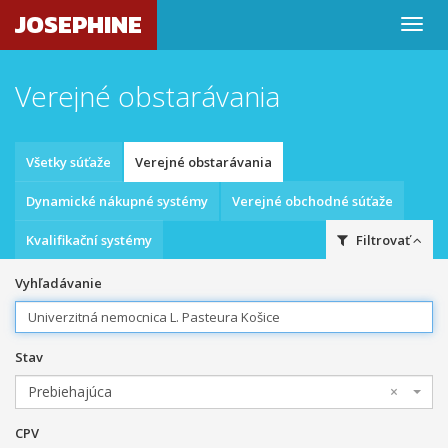
JOSEPHINE
Verejné obstarávania
Všetky súťaže
Verejné obstarávania
Dynamické nákupné systémy
Verejné obchodné súťaže
Kvalifikační systémy
Filtrovať
Vyhľadávanie
Stav
Prebiehajúca
×
CPV