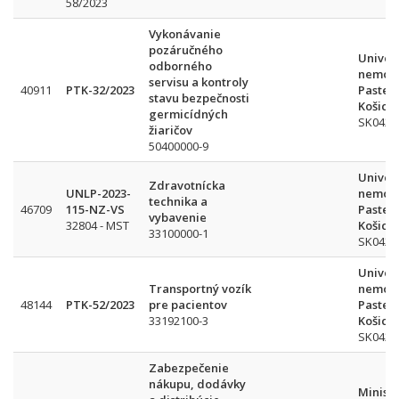
58/2023
Vykonávanie
pozáručného
Univer
odborného
nemocn
servisu a kontroly
40911
PTK-32/2023
Pasteu
stavu bezpečnosti
Košice
germicídných
SK042
žiaričov
50400000-9
Univer
Zdravotnícka
UNLP-2023-
nemocn
technika a
46709
115-NZ-VS
Pasteu
vybavenie
32804 - MST
Košice
33100000-1
SK042
Univer
Transportný vozík
nemocn
48144
PTK-52/2023
pre pacientov
Pasteu
33192100-3
Košice
SK042
Zabezpečenie
nákupu, dodávky
Minist