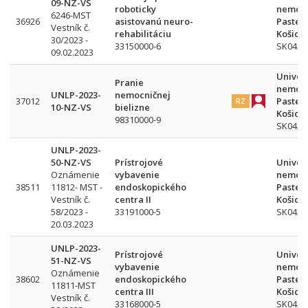
09-NZ-VS
roboticky
nemocn
6246-MST
36926
asistovanú neuro-
Pasteu
Vestník č.
rehabilitáciu
Košice
30/2023 -
33150000-6
SK042
09.02.2023
Univer
Pranie
nemocn
UNLP-2023-
nemocničnej
37012
Pasteu
RZ
10-NZ-VS
bielizne
Košice
98310000-9
SK042
UNLP-2023-
50-NZ-VS
Prístrojové
Univer
Oznámenie
vybavenie
nemocn
38511
11812- MST -
endoskopického
Pasteu
Vestník č.
centra II
Košice
58/2023 -
33191000-5
SK042
20.03.2023
UNLP-2023-
Prístrojové
Univer
51-NZ-VS
vybavenie
nemocn
Oznámenie
38602
endoskopického
Pasteu
11811-MST
centra III
Košice
Vestník č.
33168000-5
SK042