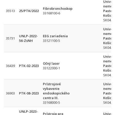
Univer
nemocn
Fibrobronchoskop
35513
25/PTK/2022
Pasteu
33168100-6
Košice
SK042
Univer
nemocn
UNLP-2022-
EEG zariadenia
35731
Pasteu
56-ZsNH
33121100-5
Košice
SK042
Univer
nemocn
Očný laser
36439
PTK-02-2023
Pasteu
33122000-1
Košice
SK042
Prístrojové
Univer
vybavenie
nemocn
36903
PTK-08-2023
endoskopického
Pasteu
centra III.
Košice
33168000-5
SK042
UNLP-2023-
Prístroje pre
Univer