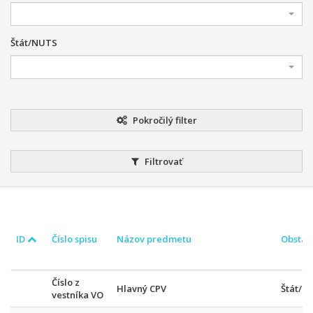
Štát/NUTS
Pokročilý filter
Filtrovať
ID
Číslo spisu
Názov predmetu
Obstar
Číslo z
Hlavný CPV
Štát/N
vestníka VO