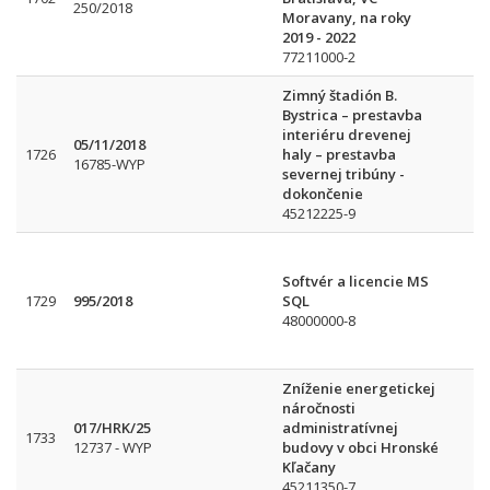
250/2018
Moravany, na roky
2019 - 2022
77211000-2
Zimný štadión B.
Bystrica – prestavba
interiéru drevenej
05/11/2018
1726
haly – prestavba
16785-WYP
severnej tribúny -
dokončenie
45212225-9
Softvér a licencie MS
1729
995/2018
SQL
48000000-8
Zníženie energetickej
náročnosti
017/HRK/25
administratívnej
1733
12737 - WYP
budovy v obci Hronské
Kľačany
45211350-7