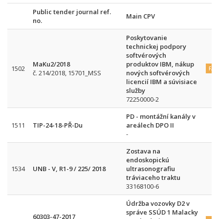
Public tender journal ref.
Main CPV
no.
Poskytovanie
technickej podpory
softvérových
MaKu2/2018
produktov IBM, nákup
1502
FA
č. 214/2018, 15701_MSS
nových softvérových
licencií IBM a súvisiace
služby
72250000-2
PD - montážní kanály v
1511
TIP-24-18-PŘ-Du
areálech DPO II
-
Zostava na
endoskopickú
1534
UNB - V, R1-9 / 225/ 2018
ultrasonografiu
tráviaceho traktu
33168100-6
Údržba vozovky D2 v
správe SSÚD 1 Malacky
60303-47-2017