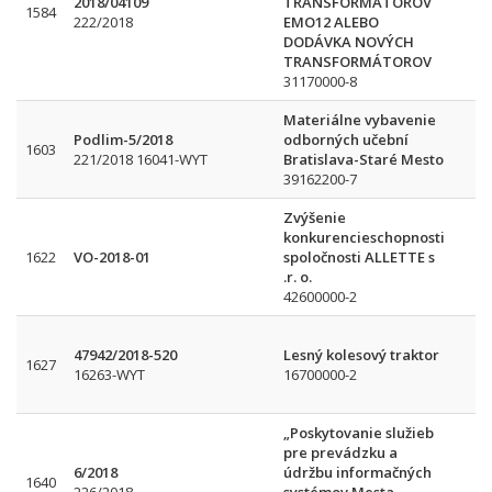
2018/04109
TRANSFORMÁTOROV
1584
222/2018
EMO12 ALEBO
DODÁVKA NOVÝCH
TRANSFORMÁTOROV
31170000-8
Materiálne vybavenie
Podlim-5/2018
odborných učební
1603
221/2018 16041-WYT
Bratislava-Staré Mesto
39162200-7
Zvýšenie
konkurencieschopnosti
1622
VO-2018-01
spoločnosti ALLETTE s
.r. o.
42600000-2
47942/2018-520
Lesný kolesový traktor
1627
16263-WYT
16700000-2
„Poskytovanie služieb
pre prevádzku a
6/2018
údržbu informačných
1640