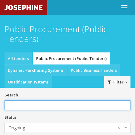
JOSEPHINE
Public Procurement (Public
Tenders)
All tenders
Public Procurement (Public Tenders)
Dynamic Purchasing Systems
Public Business Tenders
Qualification systems
Filter
Search
Status
Ongoing
×