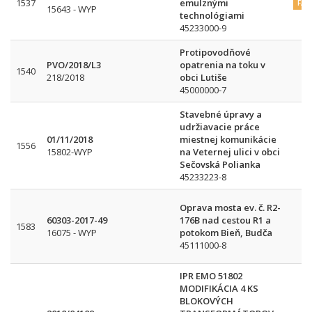
1537
emulznými
FA
15643 - WYP
technológiami
45233000-9
Protipovodňové
PVO/2018/L3
opatrenia na toku v
1540
218/2018
obci Lutiše
45000000-7
Stavebné úpravy a
udržiavacie práce
01/11/2018
miestnej komunikácie
1556
15802-WYP
na Veternej ulici v obci
Sečovská Polianka
45233223-8
Oprava mosta ev. č. R2-
60303-2017-49
176B nad cestou R1 a
1583
16075 - WYP
potokom Bieň, Budča
45111000-8
IPR EMO 51802
MODIFIKÁCIA 4 KS
BLOKOVÝCH