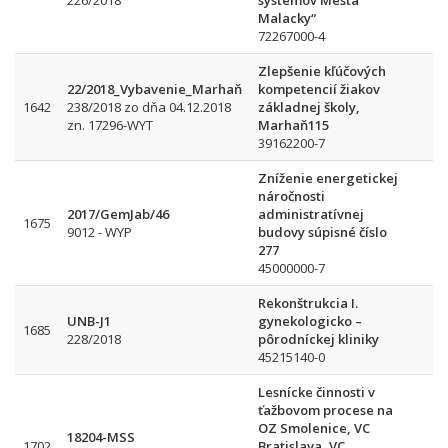
226/2018
systémov Mesta
Malacky“
72267000-4
Zlepšenie kľúčových
22/2018_Vybavenie_Marhaň
kompetencií žiakov
1642
238/2018 zo dňa 04.12.2018
základnej školy,
zn. 17296-WYT
Marhaň115
39162200-7
Zníženie energetickej
náročnosti
2017/GemJab/46
administratívnej
1675
9012 - WYP
budovy súpisné číslo
277
45000000-7
Rekonštrukcia I.
UNB-J1
gynekologicko –
1685
228/2018
pôrodníckej kliniky
45215140-0
Lesnícke činnosti v
ťažbovom procese na
OZ Smolenice, VC
18204-MSS
1702
Bratislava, VC