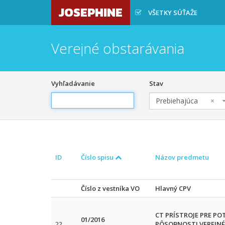
JOSEPHINE
VŠETKY SÚŤAŽE
Verejné obstarávania
Vyhľadávanie
Stav
Prebiehajúca
×
ID
Číslo spisu
Názov predmetu
Číslo z vestníka VO
Hlavný CPV
CT PRÍSTROJE PRE P
01/2016
22
PÔSOBNOSTI VEREJN