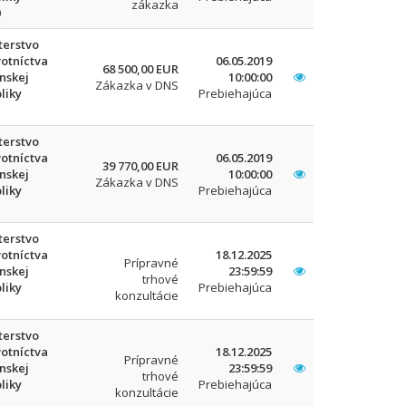
zákazka
0
terstvo
otníctva
06.05.2019
68 500,00 EUR
nskej
10:00:00
Zákazka v DNS
liky
Prebiehajúca
terstvo
otníctva
06.05.2019
39 770,00 EUR
nskej
10:00:00
Zákazka v DNS
liky
Prebiehajúca
terstvo
otníctva
18.12.2025
Prípravné
nskej
23:59:59
trhové
liky
Prebiehajúca
konzultácie
terstvo
otníctva
18.12.2025
Prípravné
nskej
23:59:59
trhové
liky
Prebiehajúca
konzultácie