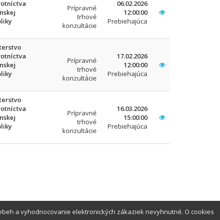
otníctva
06.02.2026
Prípravné
nskej
12:00:00
trhové
liky
Prebiehajúca
konzultácie
terstvo
otníctva
17.02.2026
Prípravné
nskej
12:00:00
trhové
liky
Prebiehajúca
konzultácie
terstvo
otníctva
16.03.2026
Prípravné
nskej
15:00:00
trhové
liky
Prebiehajúca
konzultácie
iebeh a vyhodnocovanie elektronických zákaziek nevyhnutné. O cookies