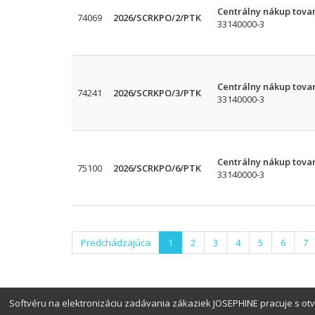
Centrálny nákup tova
74069
2026/SCRKPO/2/PTK
33140000-3
Centrálny nákup tovar
74241
2026/SCRKPO/3/PTK
33140000-3
Centrálny nákup tova
75100
2026/SCRKPO/6/PTK
33140000-3
Predchádzajúca
1
2
3
4
5
6
7
Softvéru na elektronizáciu zadávania zákaziek JOSEPHINE pracuje s o