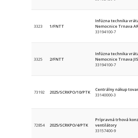
Infúzna technika vrát
3323
1/FNTT
Nemocnice Trnava A
33194100-7
Infúzna technika vrát
3325
2/FNTT
Nemocnice Trnava JI
33194100-7
Centrálny nákup tovar
73192
2025/SCRKPO/10/PTK
33140000-3
Prípravná trhová konz
72854
2025/SCRKPO/4/PTK
ventilátory
33157400-9