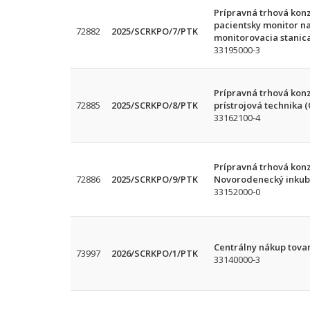
Prípravná trhová konz
pacientsky monitor na
72882
2025/SCRKPO/7/PTK
monitorovacia stanic
33195000-3
Prípravná trhová konz
72885
2025/SCRKPO/8/PTK
prístrojová technika 
33162100-4
Prípravná trhová konz
72886
2025/SCRKPO/9/PTK
Novorodenecký inkubát
33152000-0
Centrálny nákup tova
73997
2026/SCRKPO/1/PTK
33140000-3