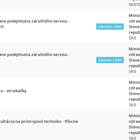
SK01
Minis
ane poskytnutia záručného servisu -
zdrav
RO
Slove
Zákazka v DNS
repub
SK0
Minis
ane poskytnutia záručného servisu -
zdrav
S
Slove
Zákazka v DNS
repub
SK0
Minis
zdrav
u - striekačky
Slove
repub
SK0
Minis
ultácia na prístrojovú techniku - Pľúcne
zdrav
Slove
repub
SK0