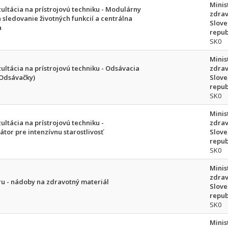
Minis
ultácia na prístrojovú techniku - Modulárny
zdrav
 sledovanie životných funkcií a centrálna
Slove
a
repub
SK0
Minis
ultácia na prístrojovú techniku - Odsávacia
zdrav
(Odsávačky)
Slove
repub
SK0
Minis
ultácia na prístrojovú techniku -
zdrav
or pre intenzívnu starostlivosť
Slove
repub
SK0
Minis
zdrav
ru - nádoby na zdravotný materiál
Slove
repub
SK0
Minis