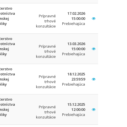
terstvo
otníctva
17.02.2026
Prípravné
nskej
15:00:00
trhové
liky
Prebiehajúca
konzultácie
terstvo
otníctva
13.03.2026
Prípravné
nskej
15:00:00
trhové
liky
Prebiehajúca
konzultácie
terstvo
otníctva
18.12.2025
Prípravné
nskej
23:59:59
trhové
liky
Prebiehajúca
konzultácie
terstvo
otníctva
15.12.2025
Prípravné
nskej
12:00:00
trhové
liky
Prebiehajúca
konzultácie