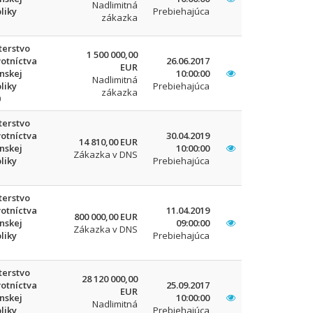
Nadlimitná
liky
Prebiehajúca
zákazka
terstvo
1 500 000,00
otníctva
26.06.2017
EUR
nskej
10:00:00
Nadlimitná
liky
Prebiehajúca
zákazka
0
terstvo
otníctva
30.04.2019
14 810,00 EUR
nskej
10:00:00
Zákazka v DNS
liky
Prebiehajúca
terstvo
otníctva
11.04.2019
800 000,00 EUR
nskej
09:00:00
Zákazka v DNS
liky
Prebiehajúca
terstvo
28 120 000,00
otníctva
25.09.2017
EUR
nskej
10:00:00
Nadlimitná
liky
Prebiehajúca