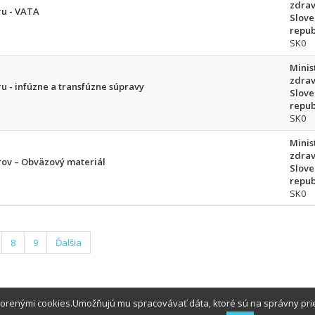
zdrav
ru - VATA
Slove
repub
SK0
Minis
zdrav
u - infúzne a transfúzne súpravy
Slove
repub
SK0
Minis
zdrav
rov – Obväzový materiál
Slove
repub
SK0
8
9
Ďalšia
tvorenými cookies.Umožňujú mu spracovávať dáta, ktoré sú na správny pr