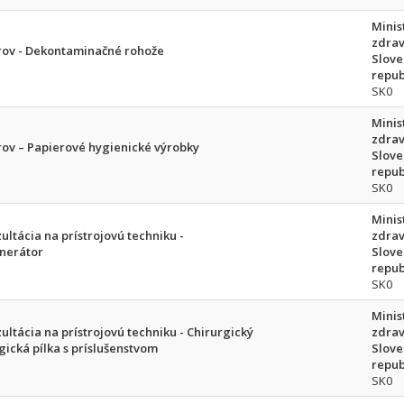
Minis
zdrav
rov - Dekontaminačné rohože
Slove
repub
SK0
Minis
zdrav
rov – Papierové hygienické výrobky
Slove
repub
SK0
Minis
ultácia na prístrojovú techniku -
zdrav
enerátor
Slove
repub
SK0
Minis
ultácia na prístrojovú techniku - Chirurgický
zdrav
gická pílka s príslušenstvom
Slove
repub
SK0