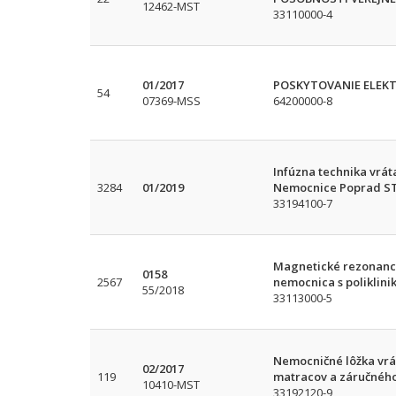
12462-MST
33110000-4
01/2017
POSKYTOVANIE ELEK
54
07369-MSS
64200000-8
Infúzna technika vrát
3284
01/2019
Nemocnice Poprad S
33194100-7
Magnetické rezonanci
0158
2567
nemocnica s poliklin
55/2018
33113000-5
Nemocničné lôžka vrá
02/2017
119
matracov a záručného
10410-MST
33192120-9