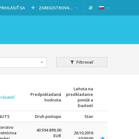
PRIHLÁSIŤ SA
ZAREGISTROVAŤ SA
Filtrovať
Lehota na
Predpokladaná
predkladanie
rávateľ
hodnota
ponúk a
žiadostí
/NUTS
Druh postupu
Stav
terstvo
40 594 899,00
otníctva
26.10.2016
EUR
nskej
10:00:00