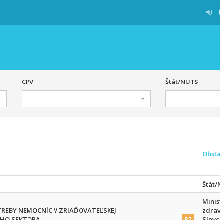
CPV
Štát/NUTS
Obsta
Štát
Minis
OTREBY NEMOCNÍC V ZRIAĎOVATEĽSKEJ
zdrav
ÉHO SEKTORA
Slove
RZ