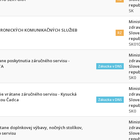
repub
SK
Minis
zdrav
TRONICKÝCH KOMUNIKAČNÝCH SLUŽIEB
Slove
RZ
repub
SK01
Minis
ane poskytnutia záručného servisu -
zdrav
TA
Slove
Zákazka v DNS
repub
SK0
Minis
e vrátane záručného servisu - Kysucká
zdrav
ikou Čadca
Slove
Zákazka v DNS
repub
SK0
Minis
tane doplnkovej výbavy, nočných stolíkov,
zdrav
 servisu
Slove
repub