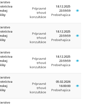
terstvo
otníctva
18.12.2025
Prípravné
nskej
23:59:59
trhové
liky
Prebiehajúca
konzultácie
terstvo
otníctva
18.12.2025
Prípravné
nskej
23:59:59
trhové
liky
Prebiehajúca
konzultácie
terstvo
otníctva
18.12.2025
Prípravné
nskej
23:59:59
trhové
liky
Prebiehajúca
konzultácie
terstvo
otníctva
05.02.2026
Prípravné
nskej
16:00:00
trhové
liky
Prebiehajúca
konzultácie
terstvo