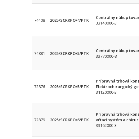
Centrálny nákup tova
74408
2025/SCRKPO/4/PTK
33140000-3
Centrálny nákup tova
74881
2025/SCRKPO/5/PTK
33770000-8
Prípravná trhová konz
72876
2025/SCRKPO/5/PTK
Elektrochirurgický g
31120000-3
Prípravná trhová konz
72879
2025/SCRKPO/6/PTK
vŕtací systém a chirur
33162000-3