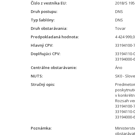
Číslo z vestníka EU
2018/S 195
Druh postupu
DNS
Typ šablóny
DNS
Druh obstarávania
Tovar
Predpokladaná hodnota
4 424 999,
Hlavný CPV
33194100-7 
Doplňujúci CPV
33194110-0
33194000-6 
Centrálne obstarávanie
Áno
NUTS
SK0 - Slov
Stručný opis
Predmetom 
poskytnuti
v konkrétn
Rozsah ver
33194100-7 
33194110-0
33194000-6 
Poznámka
Ministerst
obstarávat