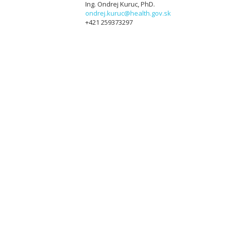
Ing. Ondrej Kuruc, PhD.
ondrej.kuruc@health.gov.sk
+421 259373297