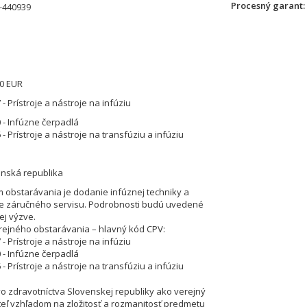
Procesný garant
-440939
00 EUR
- Prístroje a nástroje na infúziu
 - Infúzne čerpadlá
- Prístroje a nástroje na transfúziu a infúziu
enská republika
obstarávania je dodanie infúznej techniky a
e záručného servisu. Podrobnosti budú uvedené
ej výzve.
ejného obstarávania – hlavný kód CPV:
- Prístroje a nástroje na infúziu
 - Infúzne čerpadlá
- Prístroje a nástroje na transfúziu a infúziu
vo zdravotníctva Slovenskej republiky ako verejný
eľ vzhľadom na zložitosť a rozmanitosť predmetu