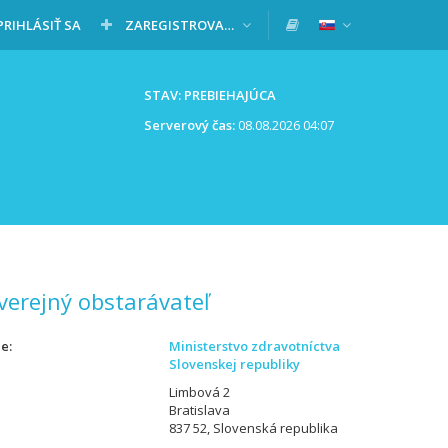
PRIHLÁSIŤ SA
ZAREGISTROVAŤ SA
STAV: PREBIEHAJÚCA
Serverový čas:
08.08.2026 04:07
verejný obstarávateľ
ie
Ministerstvo zdravotníctva
Slovenskej republiky
Limbová 2
Bratislava
837 52, Slovenská republika