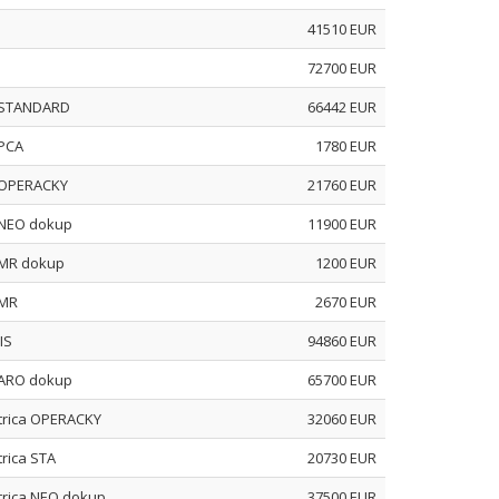
41510 EUR
72700 EUR
3 STANDARD
66442 EUR
 PCA
1780 EUR
5 OPERACKY
21760 EUR
4 NEO dokup
11900 EUR
8 MR dokup
1200 EUR
 MR
2670 EUR
IS
94860 EUR
1 ARO dokup
65700 EUR
strica OPERACKY
32060 EUR
rica STA
20730 EUR
trica NEO dokup
37500 EUR