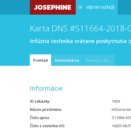
JOSEPHINE
VŠETKY SÚŤAŽE
Karta DNS #S11664-2018-
Infúzna technika vrátane poskytnutia 
Prehľad
Komunikácia
Ponuky a žiadosti
Informácie
ID zákazky
1059
Názov predmetu
Infúzna te
Číslo spisu
S11664-20
Číslo z vestníka VO
14325-MUT