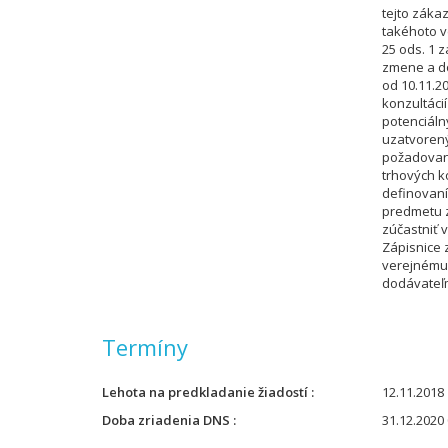
tejto záka
takéhoto v
25 ods. 1 
zmene a do
od 10.11.2
konzultáci
potenciáln
uzatvoren
požadovan
trhových k
definovaní
predmetu z
zúčastniť v
Zápisnice 
verejnému
dodávateľ
Termíny
Lehota na predkladanie žiadostí
12.11.2018 
Doba zriadenia DNS
31.12.2020 