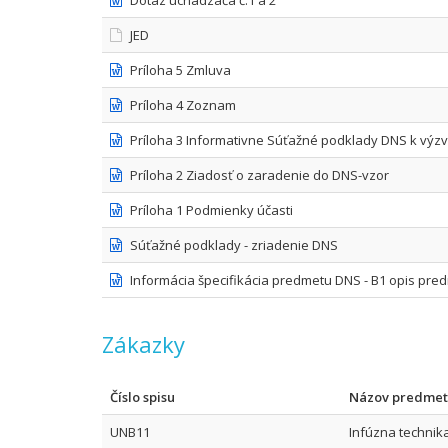
Dotaz uchádzača č.1 a 2
JED
Príloha 5 Zmluva
Príloha 4 Zoznam
Príloha 3 Informativne Súťažné podklady DNS k výz
Príloha 2 Ziadosť o zaradenie do DNS-vzor
Príloha 1 Podmienky účasti
Súťažné podklady - zriadenie DNS
Informácia špecifikácia predmetu DNS - B1 opis pr
Zákazky
Číslo spisu
Názov predme
UNB11
Infúzna technik